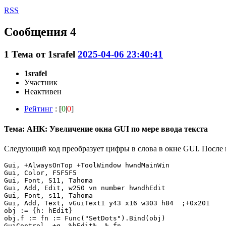
RSS
Сообщения 4
1
Тема от
1srafel
2025-04-06 23:40:41
1srafel
Участник
Неактивен
Рейтинг
: [
0
|
0
]
Тема: AHK: Увеличение окна GUI по мере ввода текста
Следующий код преобразует цифры в слова в окне GUI. После в
Gui, +AlwaysOnTop +ToolWindow hwndMainWin

Gui, Color, F5F5F5

Gui, Font, S11, Tahoma

Gui, Add, Edit, w250 vn number hwndhEdit

Gui, Font, s11, Tahoma

Gui, Add, Text, vGuiText1 y43 x16 w303 h84  ;+0x201

obj := {h: hEdit}

obj.f := fn := Func("SetDots").Bind(obj)

GuiControl, +g, %hEdit%, % fn
