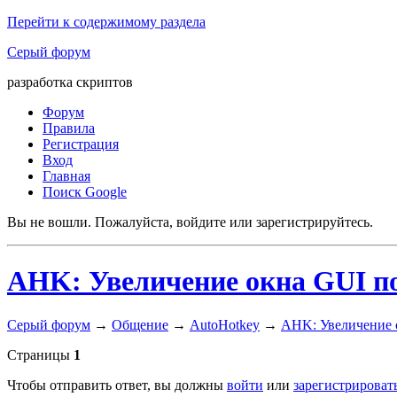
Перейти к содержимому раздела
Серый форум
разработка скриптов
Форум
Правила
Регистрация
Вход
Главная
Поиск Google
Вы не вошли.
Пожалуйста, войдите или зарегистрируйтесь.
AHK: Увеличение окна GUI по
Серый форум
→
Общение
→
AutoHotkey
→
AHK: Увеличение о
Страницы
1
Чтобы отправить ответ, вы должны
войти
или
зарегистрироват