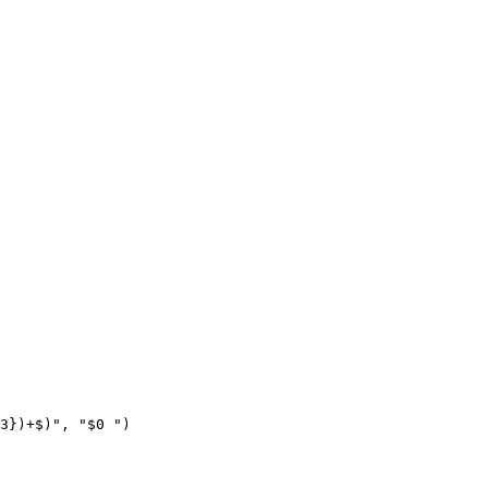
3})+$)", "$0 ")
