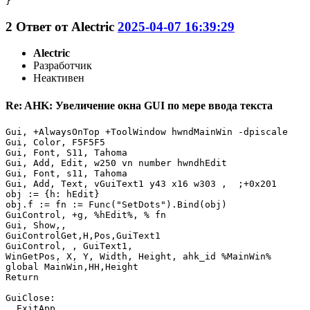
}
2
Ответ от
Alectric
2025-04-07 16:39:29
Alectric
Разработчик
Неактивен
Re: AHK: Увеличение окна GUI по мере ввода текста
Gui, +AlwaysOnTop +ToolWindow hwndMainWin -dpiscale

Gui, Color, F5F5F5

Gui, Font, S11, Tahoma

Gui, Add, Edit, w250 vn number hwndhEdit

Gui, Font, s11, Tahoma

Gui, Add, Text, vGuiText1 y43 x16 w303 ,  ;+0x201

obj := {h: hEdit}

obj.f := fn := Func("SetDots").Bind(obj)

GuiControl, +g, %hEdit%, % fn

Gui, Show,,

GuiControlGet,H,Pos,GuiText1

GuiControl, , GuiText1,

WinGetPos, X, Y, Width, Height, ahk_id %MainWin%

global MainWin,HH,Height

Return

GuiClose:

  ExitApp
