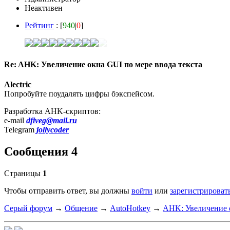
Неактивен
Рейтинг
: [
940
|
0
]
Re: AHK: Увеличение окна GUI по мере ввода текста
Alectric
Попробуйте поудалять цифры бэкспейсом.
Разработка AHK-скриптов:
e-mail
dfiveg@mail.ru
Telegram
jollycoder
Сообщения 4
Страницы
1
Чтобы отправить ответ, вы должны
войти
или
зарегистрироват
Серый форум
→
Общение
→
AutoHotkey
→
AHK: Увеличение о