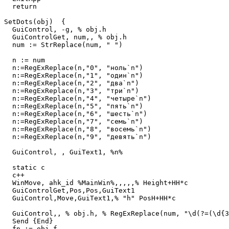
  return

SetDots(obj)  {

  GuiControl, -g, % obj.h

  GuiControlGet, num,, % obj.h

  num := StrReplace(num, " ")

  n := num

  n:=RegExReplace(n,"0", "ноль`n")

  n:=RegExReplace(n,"1", "один`n")

  n:=RegExReplace(n,"2", "два`n")

  n:=RegExReplace(n,"3", "три`n")

  n:=RegExReplace(n,"4", "четыре`n")

  n:=RegExReplace(n,"5", "пять`n")

  n:=RegExReplace(n,"6", "шесть`n")

  n:=RegExReplace(n,"7", "семь`n")

  n:=RegExReplace(n,"8", "восемь`n")

  n:=RegExReplace(n,"9", "девять`n")

  GuiControl, , GuiText1, %n%

  static c

  c++

  WinMove, ahk_id %MainWin%,,,,,% Height+HH*c

  GuiControlGet,Pos,Pos,GuiText1

  GuiControl,Move,GuiText1,% "h" PosH+HH*c

  GuiControl,, % obj.h, % RegExReplace(num, "\d(?=(\d{3
  Send {End}

  fn := obj.f
