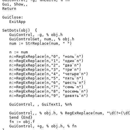
Gui, Show,, 

Return

GuiClose:

   ExitApp

SetDots(obj)  {

   GuiControl, -g, % obj.h

   GuiControlGet, num,, % obj.h

   num := StrReplace(num, " ")

   n := num

   n:=RegExReplace(n,"0", "ноль`n")

   n:=RegExReplace(n,"1", "один`n")

   n:=RegExReplace(n,"2", "два`n")

   n:=RegExReplace(n,"3", "три`n")

   n:=RegExReplace(n,"4", "четыре`n")

   n:=RegExReplace(n,"5", "пять`n")

   n:=RegExReplace(n,"6", "шесть`n")

   n:=RegExReplace(n,"7", "семь`n")

   n:=RegExReplace(n,"8", "восемь`n")

   n:=RegExReplace(n,"9", "девять`n")

   GuiControl, , GuiText1, %n%

   GuiControl,, % obj.h, % RegExReplace(num, "\d(?=(\d{
   Send {End}

   fn := obj.f

   GuiControl, +g, % obj.h, % fn
