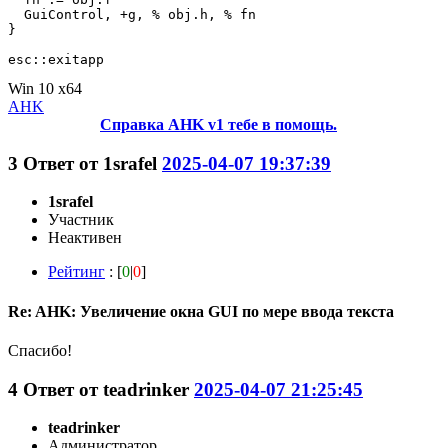
  GuiControl, +g, % obj.h, % fn

}

Win 10 x64
AHK
Справка AHK v1 тебе в помощь.
3
Ответ от
1srafel
2025-04-07 19:37:39
1srafel
Участник
Неактивен
Рейтинг
: [
0
|
0
]
Re: AHK: Увеличение окна GUI по мере ввода текста
Спасибо!
4
Ответ от
teadrinker
2025-04-07 21:25:45
teadrinker
Администратор