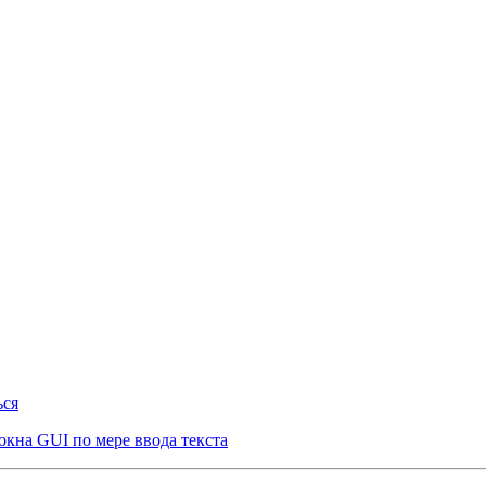
ься
кна GUI по мере ввода текста