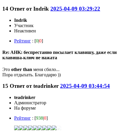
14
Ответ от
Indrik
2025-04-09 03:29:22
Indrik
Участник
Неактивен
Рейтинг
: [
0
|
0
]
Re: AHK: беспрестанно посылает клавишу, даже если
клавиша-ключ не нажата
Это
other than
меня сбило...
Пора отдыхать. Благодарю ))
15
Ответ от
teadrinker
2025-04-09 03:44:54
teadrinker
Администратор
На форуме
Рейтинг
: [
938
|
0
]