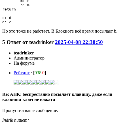
	m::n

	n::m

return

c::d

d::c
Но это тоже не работает. В Блокноте всё время посылает b.
5
Ответ от
teadrinker
2025-04-08 22:38:50
teadrinker
Администратор
На форуме
Рейтинг
: [
938
|
0
]
Re: AHK: беспрестанно посылает клавишу, даже если
клавиша-ключ не нажата
Пропустил ваше сообщение.
Indrik пишет: