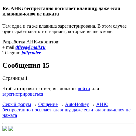
Re: AHK: беспрестанно посылает клавишу, даже если
клавиша-ключ не нажата
Там одна и та же клавиша зарегистрирована. В этом случае
будет срабатывать тот вариант, который выше в коде.
Разработка AHK-скриптов:
e-mail
dfiveg@mail.ru
Telegram
jollycoder
Сообщения 15
Страницы
1
Чтобы отправить ответ, вы должны
войти
или
зарегистрироваться
Серый форум
→
Общение
→
AutoHotkey
→
AHK:
беспрестанно посылает клавишу, даже если клавиша-ключ не
нажата