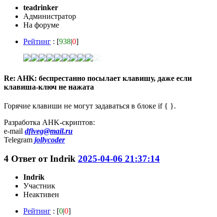
teadrinker
Администратор
На форуме
Рейтинг
: [
938
|
0
]
Re: AHK: беспрестанно посылает клавишу, даже если
клавиша-ключ не нажата
Горячие клавиши не могут задаваться в блоке if { }.
Разработка AHK-скриптов:
e-mail
dfiveg@mail.ru
Telegram
jollycoder
4
Ответ от
Indrik
2025-04-06 21:37:14
Indrik
Участник
Неактивен
Рейтинг
: [
0
|
0
]