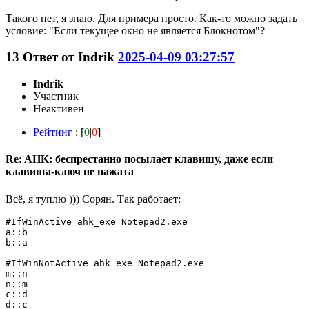
Такого нет, я знаю. Для примера просто. Как-то можно задать
условие: "Если текущее окно не является Блокнотом"?
13
Ответ от
Indrik
2025-04-09 03:27:57
Indrik
Участник
Неактивен
Рейтинг
: [
0
|
0
]
Re: AHK: беспрестанно посылает клавишу, даже если
клавиша-ключ не нажата
Всё, я туплю ))) Сорян. Так работает:
#IfWinActive ahk_exe Notepad2.exe

a::b

b::a

#IfWinNotActive ahk_exe Notepad2.exe

m::n

n::m

c::d

d::c