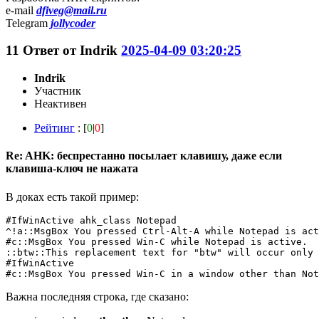
e-mail
dfiveg@mail.ru
Telegram
jollycoder
11
Ответ от
Indrik
2025-04-09 03:20:25
Indrik
Участник
Неактивен
Рейтинг
: [
0
|
0
]
Re: AHK: беспрестанно посылает клавишу, даже если
клавиша-ключ не нажата
В доках есть такой пример:
#IfWinActive ahk_class Notepad

^!a::MsgBox You pressed Ctrl-Alt-A while Notepad is act
#c::MsgBox You pressed Win-C while Notepad is active.

::btw::This replacement text for "btw" will occur only 
#IfWinActive

#c::MsgBox You pressed Win-C in a window other than Not
Важна последняя строка, где сказано: