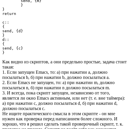
	send, {m}

	}

}

return

c::

{

send, {d}

}

d::

{

send, {c}

}
Как видно из скриптов, а они предельно простые, задача стоит
такая:
1. Если запущен Emacs, то: а) при нажатии a, должно
посылаться b, б) при нажатии b, должно посылаться a.
2. Если Emacs не запущен, то: а) при нажатии m, должно
посылаться n, б) при нажатии n должно посылаться m.
3. И всегда, пока скрипт запущен, независимо от того,
является ли окно Emacs активным, или нет (т. е. вне таймера):
а) при нажатии c, должно посылаться d, б) при нажатии d,
должно посылаться c.
Не ищите практического смысла в этом скрипте - он мне
нужен как проверка перед написанием более сложного. И
хорошо, что я решил сделать такой проверочный скрипт, т. к.