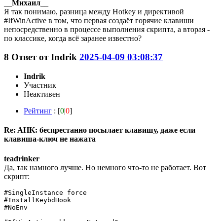
__Михаил__
Я так понимаю, разница между Hotkey и директивой
#IfWinActive в том, что первая создаёт горячие клавиши
непосредственно в процессе выполнения скрипта, а вторая -
по классике, когда всё заранее известно?
8
Ответ от
Indrik
2025-04-09 03:08:37
Indrik
Участник
Неактивен
Рейтинг
: [
0
|
0
]
Re: AHK: беспрестанно посылает клавишу, даже если
клавиша-ключ не нажата
teadrinker
Да, так намного лучше. Но немного что-то не работает. Вот
скрипт:
#SingleInstance force

#InstallKeybdHook

#NoEnv
