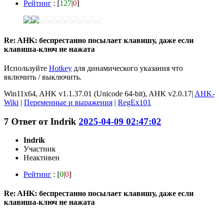
Рейтинг
: [
127
|
0
]
Re: AHK: беспрестанно посылает клавишу, даже если
клавиша-ключ не нажата
Используйте
Hotkey
для динамического указания что
включить / выключить.
Win11x64, AHK v1.1.37.01 (Unicode 64-bit), AHK v2.0.17|
AHK-
Wiki
|
Переменные и выражения
|
RegEx101
7
Ответ от
Indrik
2025-04-09 02:47:02
Indrik
Участник
Неактивен
Рейтинг
: [
0
|
0
]
Re: AHK: беспрестанно посылает клавишу, даже если
клавиша-ключ не нажата