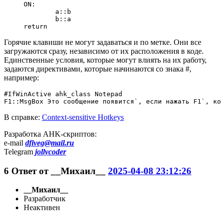
ON:

	a::b

	b::a

return
Горячие клавиши не могут задаваться и по метке. Они все
загружаются сразу, независимо от их расположения в коде.
Единственные условия, которые могут влиять на их работу,
задаются директивами, которые начинаются со знака #,
например:
#IfWinActive ahk_class Notepad

F1::MsgBox Это сообщение появится`, если нажать F1`, ко
В справке:
Context-sensitive Hotkeys
Разработка AHK-скриптов:
e-mail
dfiveg@mail.ru
Telegram
jollycoder
6
Ответ от
__Михаил__
2025-04-08 23:12:26
__Михаил__
Разработчик
Неактивен