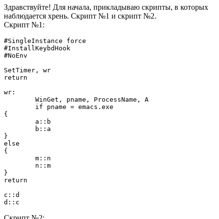
Здравствуйте! Для начала, прикладываю скрипты, в которых
наблюдается хрень. Скрипт №1 и скрипт №2.
Скрипт №1:
#SingleInstance force

#InstallKeybdHook

#NoEnv

SetTimer, wr

return

wr:

	WinGet, pname, ProcessName, A

	if pname = emacs.exe

{

	a::b

	b::a

}

else

{

	m::n

	n::m

}

return

c::d

d::c
Скрипт №2: