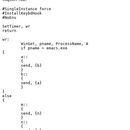
#SingleInstance force

#InstallKeybdHook

#NoEnv

SetTimer, wr

return

wr:

	WinGet, pname, ProcessName, A

	if pname = emacs.exe

{

	a::

	{

	send, {b}

	}

	b::

	{

	send, {a}

	}

}

else

{

	m::

	{

	send, {n}

	}

	n::

	{
