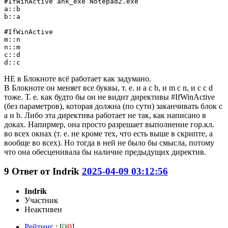
#IfWinActive ahk_exe Notepad2.exe

a::b

b::a

#IfWinActive

m::n

n::m

c::d

d::c
НЕ в Блокноте всё работает как задумано.
В Блокноте он меняет все буквы, т. е. и a с b, и m с n, и c с d
тоже. Т. е. как будто бы он не видит директивы #IfWinActive
(без параметров), которая должна (по сути) заканчивать блок с
a и b. Либо эта директива работает не так, как написано в
доках. Напирмер, она просто разрешает выполнение гор.кл.
во всех окнах (т. е. не кроме тех, что есть выше в скрипте, а
вообще во всех). Но тогда в ней не было бы смысла, потому
что она обесценивала бы наличие предыдущих директив.
9
Ответ от
Indrik
2025-04-09 03:12:56
Indrik
Участник
Неактивен
Рейтинг
: [
0
|
0
]