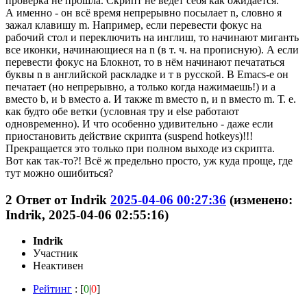
проверка не прошла. Скрипт не ведёт себя как ожидается.
А именно - он всё время непрерывно посылает n, словно я
зажал клавишу m. Например, если перевести фокус на
рабочий стол и переключить на инглиш, то начинают миганть
все иконки, начинающиеся на n (в т. ч. на прописную). А если
перевести фокус на Блокнот, то в нём начинают печататься
буквы n в английской раскладке и т в русской. В Emacs-e он
печатает (но непрерывно, а только когда нажимаешь!) и a
вместо b, и b вместо a. И также m вместо n, и n вместо m. Т. е.
как будто обе ветки (условная тру и else работают
одновременно). И что особенно удивительно - даже если
приостановить действие скрипта (suspend hotkeys)!!!
Прекращается это только при полном выходе из скрипта.
Вот как так-то?! Всё ж предельно просто, уж куда проще, где
тут можно ошибиться?
2
Ответ от
Indrik
2025-04-06 00:27:36
(изменено:
Indrik, 2025-04-06 02:55:16)
Indrik
Участник
Неактивен
Рейтинг
: [
0
|
0
]