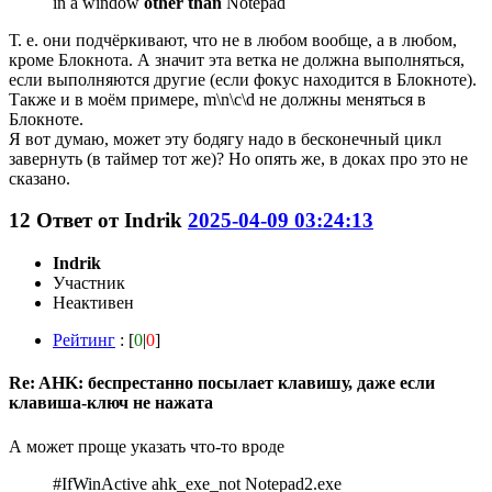
in a window
other than
Notepad
Т. е. они подчёркивают, что не в любом вообще, а в любом,
кроме Блокнота. А значит эта ветка не должна выполняться,
если выполняются другие (если фокус находится в Блокноте).
Также и в моём примере, m\n\c\d не должны меняться в
Блокноте.
Я вот думаю, может эту бодягу надо в бесконечный цикл
завернуть (в таймер тот же)? Но опять же, в доках про это не
сказано.
12
Ответ от
Indrik
2025-04-09 03:24:13
Indrik
Участник
Неактивен
Рейтинг
: [
0
|
0
]
Re: AHK: беспрестанно посылает клавишу, даже если
клавиша-ключ не нажата
А может проще указать что-то вроде
#IfWinActive ahk_exe_not Notepad2.exe