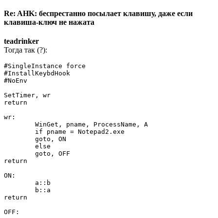
Re: AHK: беспрестанно посылает клавишу, даже если
клавиша-ключ не нажата
teadrinker
Тогда так (?):
#SingleInstance force

#InstallKeybdHook

#NoEnv

SetTimer, wr

return

wr:

	WinGet, pname, ProcessName, A

	if pname = Notepad2.exe

	goto, ON

	else

	goto, OFF

return

ON:

	a::b

	b::a

return

OFF:
