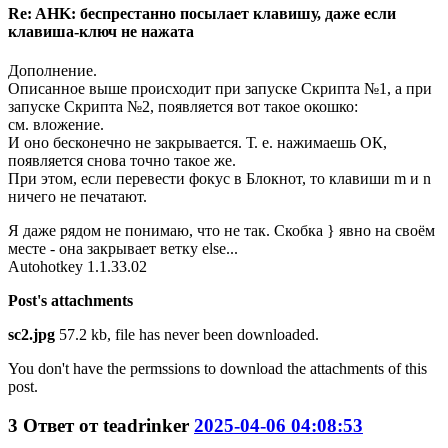
Re: AHK: беспрестанно посылает клавишу, даже если
клавиша-ключ не нажата
Дополнение.
Описанное выше происходит при запуске Скрипта №1, а при
запуске Скрипта №2, появляется вот такое окошко:
см. вложение.
И оно бесконечно не закрывается. Т. е. нажимаешь ОК,
появляется снова точно такое же.
При этом, если перевести фокус в Блокнот, то клавиши m и n
ничего не печатают.
Я даже рядом не понимаю, что не так. Скобка } явно на своём
месте - она закрывает ветку else...
Autohotkey 1.1.33.02
Post's attachments
sc2.jpg
57.2 kb, file has never been downloaded.
You don't have the permssions to download the attachments of this
post.
3
Ответ от
teadrinker
2025-04-06 04:08:53