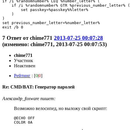
if /i %randomnumber% LEQ %number_letter% (

    if /i %randomnumber% GTR %previous_number_letter% (

        set passkey=%passkey%%letter%

    )

)

set previous_number_letter=%number_letter%

7
Ответ от
chime771
2013-07-25 00:07:28
(изменено: chime771, 2013-07-25 00:07:53)
chime771
Участник
Неактивен
Рейтинг
: [
0
|
0
]
Re: CMD/BAT: Генератор паролей
Александр_foxware пишет:
Возможно велосипед, но выложу свой скрипт:
@ECHO OFF

COLOR 0A
