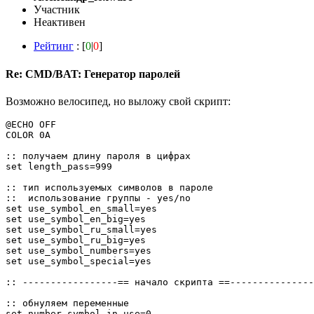
Участник
Неактивен
Рейтинг
: [
0
|
0
]
Re: CMD/BAT: Генератор паролей
Возможно велосипед, но выложу свой скрипт:
@ECHO OFF

COLOR 0A

:: получаем длину пароля в цифрах

set length_pass=999

:: тип используемых символов в пароле

::  использование группы - yes/no

set use_symbol_en_small=yes

set use_symbol_en_big=yes

set use_symbol_ru_small=yes

set use_symbol_ru_big=yes

set use_symbol_numbers=yes

set use_symbol_special=yes

:: -----------------== начало скрипта ==---------------
:: обнуляем переменные

set number_symbol_in_use=0
