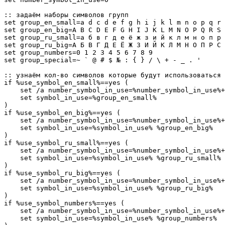
:: задаём наборы символов групп

set group_en_small=a d c d e f g h i j k l m n o p q r 
set group_en_big=A B C D E F G H I J K L M N O P Q R S 
set group_ru_small=а б в г д е ё ж з и й к л м н о п р 
set group_ru_big=А Б В Г Д Е Ё Ж З И Й К Л М Н О П Р С 
set group_numbers=0 1 2 3 4 5 6 7 8 9

set group_special=~ ` @ # $ № : { } / \ + - _ . '

:: узнаём кол-во символов которые будут использоваться 
if %use_symbol_en_small%==yes (

    set /a number_symbol_in_use=%number_symbol_in_use%+
    set symbol_in_use=%group_en_small%

)

if %use_symbol_en_big%==yes (

    set /a number_symbol_in_use=%number_symbol_in_use%+
    set symbol_in_use=%symbol_in_use% %group_en_big%

)

if %use_symbol_ru_small%==yes (

    set /a number_symbol_in_use=%number_symbol_in_use%+
    set symbol_in_use=%symbol_in_use% %group_ru_small%

)

if %use_symbol_ru_big%==yes (

    set /a number_symbol_in_use=%number_symbol_in_use%+
    set symbol_in_use=%symbol_in_use% %group_ru_big%

)

if %use_symbol_numbers%==yes (

    set /a number_symbol_in_use=%number_symbol_in_use%+
    set symbol_in_use=%symbol_in_use% %group_numbers%
