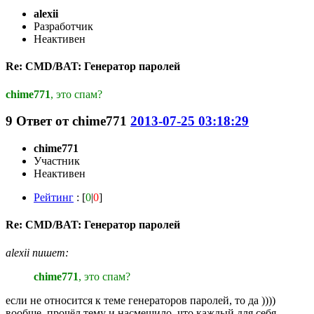
alexii
Разработчик
Неактивен
Re: CMD/BAT: Генератор паролей
chime771
, это спам?
9
Ответ от
chime771
2013-07-25 03:18:29
chime771
Участник
Неактивен
Рейтинг
: [
0
|
0
]
Re: CMD/BAT: Генератор паролей
alexii пишет:
chime771
, это спам?
если не относится к теме генераторов паролей, то да ))))
вообще, прочёл тему и насмешило, что каждый для себя