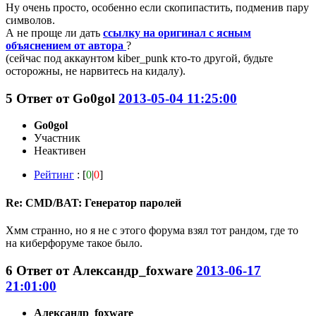
Ну очень просто, особенно если скопипастить, подменив пару
символов.
А не проще ли дать
ссылку на оригинал с ясным
объяснением от автора
?
(сейчас под аккаунтом kiber_punk кто-то другой, будьте
осторожны, не нарвитесь на кидалу).
5
Ответ от
Go0gol
2013-05-04 11:25:00
Go0gol
Участник
Неактивен
Рейтинг
: [
0
|
0
]
Re: CMD/BAT: Генератор паролей
Хмм странно, но я не с этого форума взял тот рандом, где то
на киберфоруме такое было.
6
Ответ от
Александр_foxware
2013-06-17
21:01:00
Александр_foxware