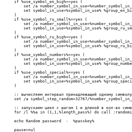
if %use_symbol_en_big%==yes (

    set /a number_symbol_in_use=%number_symbol_in_
    set symbol_in_use=%symbol_in_use% %group_en_bi
)

if %use_symbol_ru_small%==yes (

    set /a number_symbol_in_use=%number_symbol_in_
    set symbol_in_use=%symbol_in_use% %group_ru_sm
)

if %use_symbol_ru_big%==yes (

    set /a number_symbol_in_use=%number_symbol_in_
    set symbol_in_use=%symbol_in_use% %group_ru_bi
)

if %use_symbol_numbers%==yes (

    set /a number_symbol_in_use=%number_symbol_in_
    set symbol_in_use=%symbol_in_use% %group_numbe
)

if %use_symbol_special%==yes (

    set /a number_symbol_in_use=%number_symbol_in_
    set symbol_in_use=%symbol_in_use% %group_speci
)

:: вычисляем интервал принадлежащий одному символу

set /a symbol_step_random=32767/%number_symbol_in_
:: запускаем цикл с шагом 1 и длиной в кол-во симв
for /l %%a in (1,1,%length_pass%) do call :randomi
echo Random password  -  %passkey%

pause>nul
