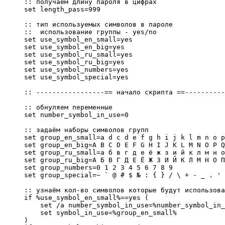
:: получаем длину пароля в цифрах

set length_pass=999

:: тип используемых символов в пароле

::  использование группы - yes/no

set use_symbol_en_small=yes

set use_symbol_en_big=yes

set use_symbol_ru_small=yes

set use_symbol_ru_big=yes

set use_symbol_numbers=yes

set use_symbol_special=yes

:: -----------------== начало скрипта ==----------
:: обнуляем переменные

set number_symbol_in_use=0

:: задаём наборы символов групп

set group_en_small=a d c d e f g h i j k l m n o p
set group_en_big=A B C D E F G H I J K L M N O P Q
set group_ru_small=а б в г д е ё ж з и й к л м н о
set group_ru_big=А Б В Г Д Е Ё Ж З И Й К Л М Н О П
set group_numbers=0 1 2 3 4 5 6 7 8 9

set group_special=~ ` @ # $ № : { } / \ + - _ . '

:: узнаём кол-во символов которые будут использова
if %use_symbol_en_small%==yes (

    set /a number_symbol_in_use=%number_symbol_in_
    set symbol_in_use=%group_en_small%

)
