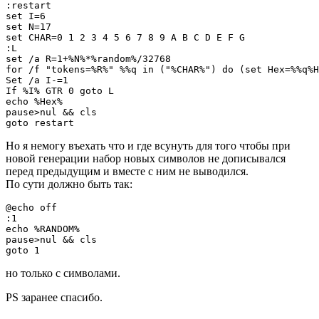
:restart

set I=6

set N=17

set CHAR=0 1 2 3 4 5 6 7 8 9 A B C D E F G

:L

set /a R=1+%N%*%random%/32768

for /f "tokens=%R%" %%q in ("%CHAR%") do (set Hex=%%q%H
Set /a I-=1

If %I% GTR 0 goto L

echo %Hex%

pause>nul && cls

goto restart
Но я немогу въехать что и где всунуть для того чтобы при
новой генерации набор новых символов не дописывался
перед предыдущим и вместе с ним не выводился.
По сути должно быть так:
@echo off

:1

echo %RANDOM%

pause>nul && cls

goto 1
но только с символами.
PS заранее спасибо.