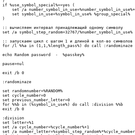
)

if %use_symbol_special%==yes (

    set /a number_symbol_in_use=%number_symbol_in_use%+
    set symbol_in_use=%symbol_in_use% %group_special%

)

:: вычисляем интервал принадлежащий одному символу

set /a symbol_step_random=32767/%number_symbol_in_use%

:: запускаем цикл с шагом 1 и длиной в кол-во символов 
for /l %%a in (1,1,%length_pass%) do call :randominaze 
echo Random password  -  %passkey%

pause>nul

exit /b 0

:randominaze

set randomnumber=%RANDOM%

set cycle_number=0

set previous_number_letter=0

for %%b in (%symbol_in_use%) do call :division %%b

exit /b 0

:division

set letter=%1

set /a cycle_number=%cycle_number%+1

set /a number_letter=%symbol_step_random%*%cycle_number