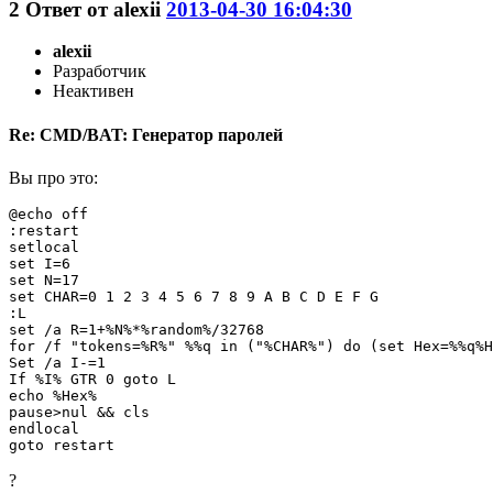
2
Ответ от
alexii
2013-04-30 16:04:30
alexii
Разработчик
Неактивен
Re: CMD/BAT: Генератор паролей
Вы про это:
@echo off

:restart

setlocal

set I=6

set N=17

set CHAR=0 1 2 3 4 5 6 7 8 9 A B C D E F G

:L

set /a R=1+%N%*%random%/32768

for /f "tokens=%R%" %%q in ("%CHAR%") do (set Hex=%%q%H
Set /a I-=1

If %I% GTR 0 goto L

echo %Hex%

pause>nul && cls

endlocal

goto restart
?