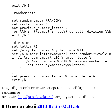
exit /b 0

:randominaze

set randomnumber=%RANDOM%

set cycle_number=0

set previous_number_letter=0

for %%b in (%symbol_in_use%) do call :division %%b

exit /b 0

:division

set letter=%1

set /a cycle_number=%cycle_number%+1

set /a number_letter=%symbol_step_random%*%cycle_n
if /i %randomnumber% LEQ %number_letter% (

    if /i %randomnumber% GTR %previous_number_lett
        set passkey=%passkey%%letter%

    )

)

set previous_number_letter=%number_letter%

каждый для себя генерит генератор паролей ))) а вы их
запомните
откройте
http://pass.slovelas.ru/
когда нужен новый пароль
8
Ответ от
alexii
2013-07-25 02:31:56