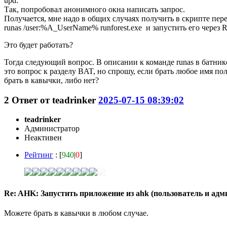
upd:
Так, попробовал анонимного окна написать запрос.
Получается, мне надо в общих случаях получить в скрипте пер
runas /user:%A_UserName% runforest.exe и запустить его через R
Это будет работать?
Тогда следующий вопрос. В описании к команде runas в батник
это вопрос к разделу BAT, но спрошу, если брать любое имя п
брать в кавычки, либо нет?
2
Ответ от
teadrinker
2025-07-15 08:39:02
teadrinker
Администратор
Неактивен
Рейтинг
: [
940
|
0
]
Re: AHK: Запустить приложение из ahk (пользователь и адм
Можете брать в кавычки в любом случае.