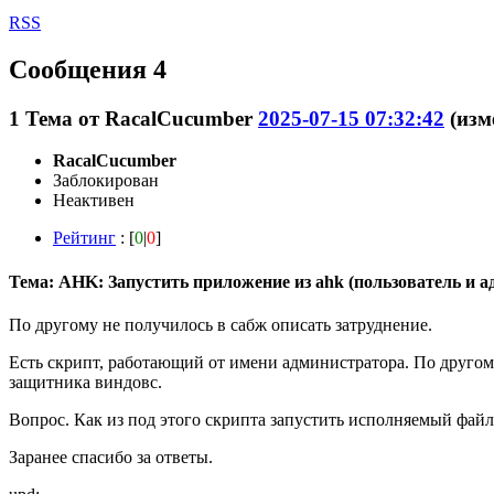
RSS
Сообщения 4
1
Тема от
RacalCucumber
2025-07-15 07:32:42
(изм
RacalCucumber
Заблокирован
Неактивен
Рейтинг
: [
0
|
0
]
Тема: AHK: Запустить приложение из ahk (пользователь и 
По другому не получилось в сабж описать затруднение.
Есть скрипт, работающий от имени администратора. По другому
защитника виндовс.
Вопрос. Как из под этого скрипта запустить исполняемый файл
Заранее спасибо за ответы.