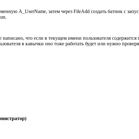
еменную A_UserName, затем через FileAdd создать батник с запу
un.
е написано, что если в текущем имени пользователя содержится 
ользователя в кавычки оно тоже работать будет или нужно прове
инистратор)