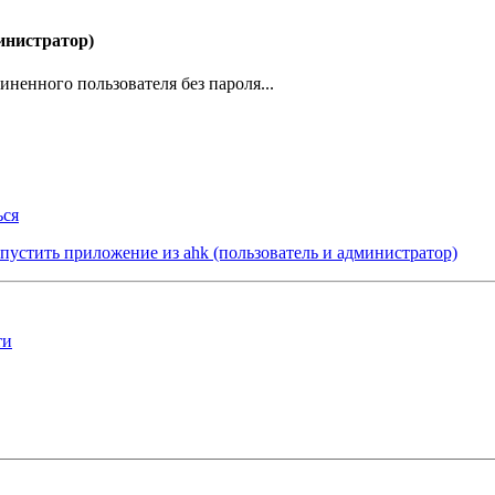
инистратор)
иненного пользователя без пароля...
ься
пустить приложение из ahk (пользователь и администратор)
ти