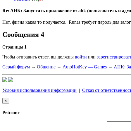
Re: AHK: Запустить приложение из ahk (пользователь и адм
Нет, фигня какая то получается. Runas требует пароль для залог
Сообщения 4
Страницы
1
Чтобы отправить ответ, вы должны
войти
или
зарегистрироват
Серый форум
→
Общение
→
AutoHotKey — Games
→
AHK: За
Условия использования информации
|
Отказ от ответственнос
×
Рейтинг