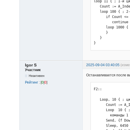
Sleep, 200

loop 11 { ; 1-й ци
Send, {f Up}

   Count := A_Inde
Sleep, 300

   loop 100 { ; 2-
Send, {f Down}

      if Count <= 
Sleep, 200

         continue

Send, {f Up}

      loop 1000 { 
Sleep, 300

      }

Send, {f Down}

   }

Sleep, 1600

}
Send, {f Up}

Sleep, 500

Send, {f Down}

Sleep, 200

Igor S
2025-09-04 03:40:05
(изме
Send, {f Up}

Участник
Sleep, 300

Останавливается после в
Неактивен
Send, {f Down}

Рейтинг
: [
0
|
0
]
Sleep, 200

Send, {f Up}

F2::

Sleep, 300

}

   Loop, 10 { ; ци
Send, {f Down}

      Count := A_I
Sleep, 200

      Loop  10 { ;
Send, {f Up}

        команды 1

Sleep, 300

      Send, {f Dow
Send, {f Down}

      Sleep, 6450
