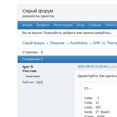
Серый форум
разработка скриптов
Форум
Правила
Регистрация
Вход
Главная
Поиск 
Вы не вошли.
Пожалуйста, войдите или зарегистрируйтесь.
Серый форум
→
Общение
→
AutoHotkey
→
AHK v1: Повто
Страницы
1
Сообщения 5
Igor S
2025-09-03 10:53:44
(изме
Участник
Здравствуйте. Как сделать
Неактивен
Рейтинг
: [
0
|
0
]
F2::

Loop,  {

Loop, 1{

Loop, 10{

Send, {f Down}

Sleep, 6450
