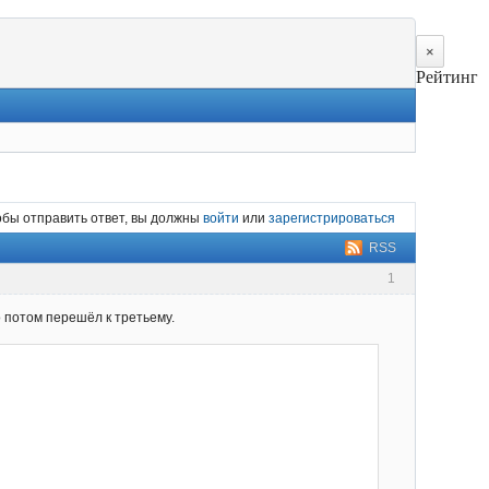
×
Рейтинг
обы отправить ответ, вы должны
войти
или
зарегистрироваться
RSS
1
ко потом перешёл к третьему.