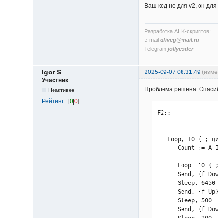
           команды
Ваш код не для v2, он для
         Send, {f 
         Sleep, 20
         Send, {f 
Разработка AHK-скриптов:
         Sleep, 30
e-mail
dfiveg@mail.ru
         Send, {f 
Telegram
jollycoder
         Sleep, 20
         Send, {f 
Igor S
2025-09-07 08:31:49
(изме
         Sleep, 30
Участник
         Send, {f 
Проблема решена. Спасиб
         Sleep, 16
Неактивен
         Send, {f 
Рейтинг
: [
0
|
0
]
         Sleep, 50
F2::

         Send, {f 
         Sleep, 20
         Send, {f 
   Loop, 10 { ; ци
         Sleep, 30
      Count := A_I
         Send, {f 
         Sleep, 20
      Loop  10 { ;
         Send, {f 
      Send, {f Dow
         Sleep, 30
      Sleep, 6450

         if A_Inde
      Send, {f Up}
              cont
      Sleep, 500

            Loop  
      Send, {f Dow
               ком
      Sleep, 200
