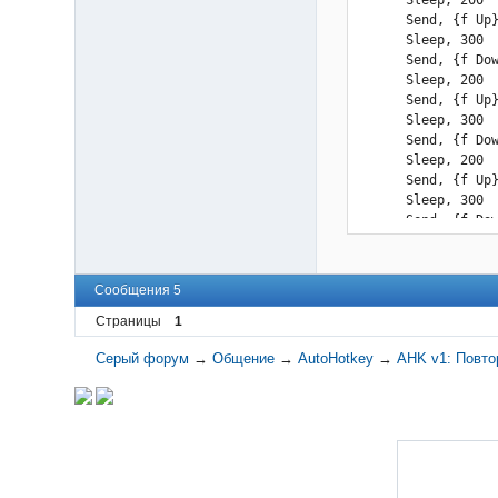
            Send, 
      Send, {f Up}
            Sleep,
      Sleep, 300

            Send, 
      Send, {f Dow
            Sleep,
      Sleep, 200

            Send, 
      Send, {f Up}
            Sleep,
      Sleep, 300

            Send, 
      Send, {f Dow
            Sleep,
      Sleep, 200

            Send, 
      Send, {f Up}
            Sleep,
      Sleep, 300

            Send, 
      Send, {f Dow
            Sleep,
      Sleep, 1600

            Send, 
      Send, {f Up}
            Sleep,
      Sleep, 500

            Send, 
Сообщения 5
      Send, {f Dow
            Sleep,
      Sleep, 200

Страницы
1
            Send, 
      Send, {f Up}
            Sleep,
Серый форум
→
Общение
→
AutoHotkey
→
AHK v1: Повто
      Sleep, 300 

            Send, 
      if A_Index <
            Sleep,
         continue

            }

         Loop  1 {
         }  

         Send, {f 
      } 

         Sleep, 20
   }

         Send, {f 
F3::ExitApp
