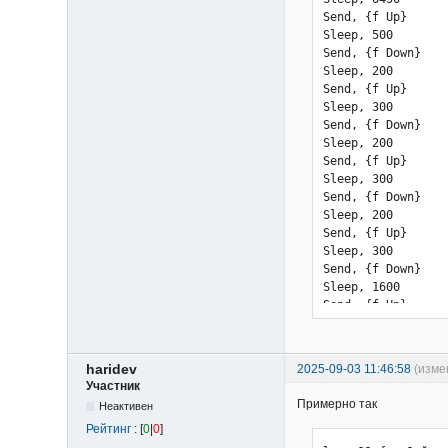
Send, {f Up}

Sleep, 500

Send, {f Down}

Sleep, 200

Send, {f Up}

Sleep, 300

Send, {f Down}

Sleep, 200

Send, {f Up}

Sleep, 300

Send, {f Down}

Sleep, 200

Send, {f Up}

Sleep, 300

Send, {f Down}

Sleep, 1600

Send, {f Up}

Sleep, 500

Send, {f Down}

Sleep, 200

haridev
2025-09-03 11:46:58
(изме
Send, {f Up}

Участник
Sleep, 300

Примерно так
Неактивен
}

Рейтинг
: [
0
|
0
]
Send, {f Down}
