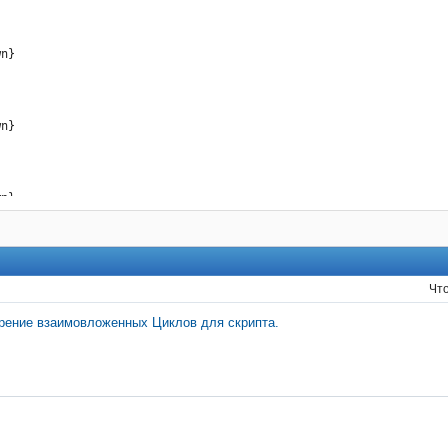
{f Down}



 200

{f Up}

n}

 300

{f Down}



 1600

{f Up}

n}

 500

{f Down}



 200

{f Up}

n}

 300

{f Down}



 200

{f Up}

n}

 300

Чт
{f Down}



 200

рение взаимовложенных Циклов для скрипта.
{f Up}

= 9

 300

  ; цикл 2

Down}

0

Up}
