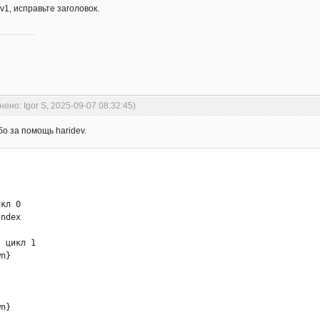
 2  

 v1, исправьте заголовок.
Down}

0

Up}

0

Down}

0

Up}

нено: Igor S, 2025-09-07 08:32:45)
0

Down}

о за помощь haridev.
00

Up}

0

Down}

0

Up}

кл 0

0

ndex

Down}

0

 цикл 1

Up}

n}

0

x <= 9



inue

1 {  ; цикл 3

n}

анды 3
