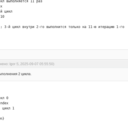
кл выполняется 11 раз

x

й цикл

10

; 3-й цикл внутри 2-го выполнится только на 11-ю итерацию 1-го

нено: Igor S, 2025-09-07 05:55:50)
ыполнения 2 цикла.
кл 0

ndex

 цикл 1

n}
