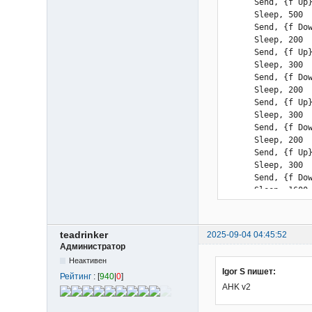
Sleep, 200

      Send, {f Up}
Send, {f Up}

      Sleep, 500

Sleep, 300

      Send, {f Dow
Send, {f Down}

      Sleep, 200

Sleep, 1600

      Send, {f Up}
Send, {f Up}

      Sleep, 300

Sleep, 500

      Send, {f Dow
Send, {f Down}

      Sleep, 200

Sleep, 200

      Send, {f Up}
Send, {f Up}

      Sleep, 300

Sleep, 300

      Send, {f Dow
Send, {f Down}

      Sleep, 200

Sleep, 200

      Send, {f Up}
Send, {f Up}

      Sleep, 300

Sleep, 300

      Send, {f Dow
}

      Sleep, 1600

Return

      Send, {f Up}
F3::ExitApp

      Sleep, 500

F4::Pause
      Send, {f Dow
teadrinker
2025-09-04 04:45:52
      Sleep, 200

Администратор
      Send, {f Up}
Неактивен
      Sleep, 300 

Igor S пишет:
Рейтинг
: [
940
|
0
]
      if Count <= 
AHK v2
         continue

         Loop  1 {