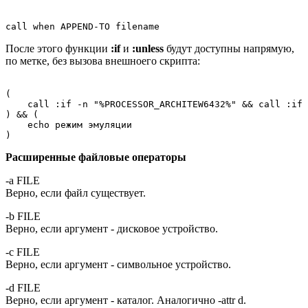
После этого функции
:if
и
:unless
будут доступны напрямую,
по метке, без вызова внешноего скрипта:
(

    call :if -n "%PROCESSOR_ARCHITEW6432%" && call :if 
) && (

    echo режим эмуляции

Расширенные файловые операторы
-a FILE
Верно, если файл существует.
-b FILE
Верно, если аргумент - дисковое устройство.
-c FILE
Верно, если аргумент - символьное устройство.
-d FILE
Верно, если аргумент - каталог. Аналогично -attr d.