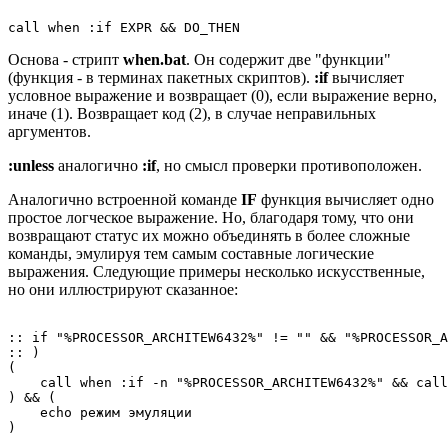
Основа - стрипт
when.bat
. Он содержит две "функции"
(функция - в терминах пакетных скриптов).
:if
вычисляет
условное выражение и возвращает (0), если выражение верно,
иначе (1). Возвращает код (2), в случае неправильных
аргументов.
:unless
аналогично
:if
, но смысл проверки противоположен.
Аналогично встроенной команде
IF
функция вычисляет одно
простое логческое выражение. Но, благодаря тому, что они
возвращают статус их можно объединять в более сложные
команды, эмулируя тем самым составные логические
выражения. Следующие примеры несколько искусственные,
но они иллюстрируют сказанное:
:: if "%PROCESSOR_ARCHITEW6432%" != "" && "%PROCESSOR_A
:: )

(

    call when :if -n "%PROCESSOR_ARCHITEW6432%" && call
) && (

    echo режим эмуляции
