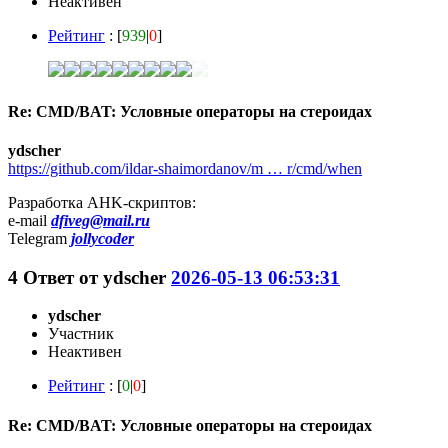
Неактивен
Рейтинг
: [
939
|
0
]
Re: CMD/BAT: Условные операторы на стероидах
ydscher
https://github.com/ildar-shaimordanov/m … r/cmd/when
Разработка AHK-скриптов:
e-mail
dfiveg@mail.ru
Telegram
jollycoder
4
Ответ от
ydscher
2026-05-13 06:53:31
ydscher
Участник
Неактивен
Рейтинг
: [
0
|
0
]
Re: CMD/BAT: Условные операторы на стероидах