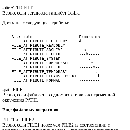
-attr ATTR FILE
Верно, если установлен атрибут файла.
Доступные следующие атрибуты:
    Attribute                    Expansion

    FILE_ATTRIBUTE_DIRECTORY     d--------

    FILE_ATTRIBUTE_READONLY      -r-------

    FILE_ATTRIBUTE_ARCHIVE       --a------

    FILE_ATTRIBUTE_HIDDEN        ---h-----

    FILE_ATTRIBUTE_SYSTEM        ----s----

    FILE_ATTRIBUTE_COMPRESSED    -----c---

    FILE_ATTRIBUTE_OFFLINE       ------o--

    FILE_ATTRIBUTE_TEMPORARY     -------t-

    FILE_ATTRIBUTE_REPARSE_POINT --------l

-path FILE
Верно, если файл есть в одном из каталогов переменной
окружения PATH.
Еще файловых операторов
FILE1 -nt FILE2
Верно, если FILE1 новее чем FILE2 (в соответствии с