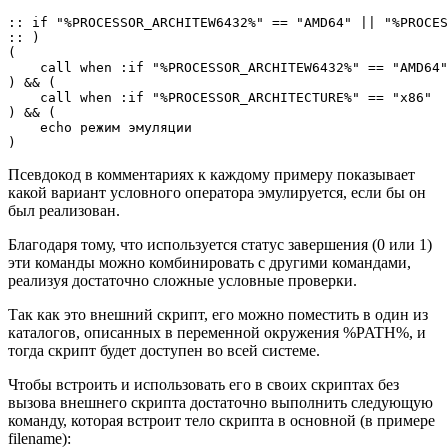
:: if "%PROCESSOR_ARCHITEW6432%" == "AMD64" || "%PROCES
:: )

(

    call when :if "%PROCESSOR_ARCHITEW6432%" == "AMD64"
) && (

    call when :if "%PROCESSOR_ARCHITECTURE%" == "x86" 

) && (

    echo режим эмуляции

Псевдокод в комментариях к каждому примеру показывает
какой вариант условного оператора эмулируется, если бы он
был реализован.
Благодаря тому, что используется статус завершения (0 или 1)
эти команды можно комбинировать с другими командами,
реализуя достаточно сложные условные проверки.
Так как это внешний скрипт, его можно поместить в один из
каталогов, описанных в переменной окружения %PATH%, и
тогда скрипт будет доступен во всей системе.
Чтобы встроить и использовать его в своих скриптах без
вызова внешнего скрипта достаточно выполнить следующую
команду, которая встроит тело скрипта в основной (в примере
filename):