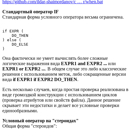
https://github.com/ildar-shaimordanov/c … r/when.bat
Стандартный оператор IF
Стандарная форма условного оператора весьма ограничена.
if EXPR (

    DO_THEN

) else (

    DO_ELSE

Она фактически не умеет вычислять более сложные
логические выражения вида
EXPR1 and EXPR2 ...
или
EXPR1 or EXPR2 ...
. В общем случае это либо классические
решения с использованием меток, либо сокращенные версии
вида
if EXPR1 if EXPR2 DO_THEN
.
Есть несколько случаев, когда простая проверка реализована в
виде громоздкой конструкции с использованием циклов
(проверка атрибутов или свойств файла). Данное решение
скрывает эти недостатки и делает все условные проверки
единообразными.
Условный оператор на "стероидах"
Общая форма "стероидов":