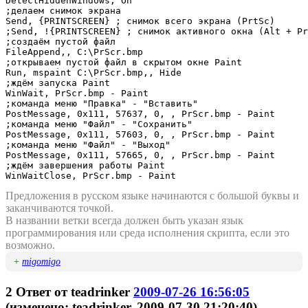
DetectHiddenWindows, On

;делаем снимок экрана

Send, {PRINTSCREEN} ; снимок всего экрана (PrtSc)

;Send, !{PRINTSCREEN} ; снимок активного окна (Alt + Pr
;создаём пустой файл

FileAppend,, C:\PrScr.bmp

;открываем пустой файл в скрытом окне Paint

Run, mspaint C:\PrScr.bmp,, Hide

;ждём запуска Paint

WinWait, PrScr.bmp - Paint

;команда меню "Правка" - "Вставить"

PostMessage, 0x111, 57637, 0, , PrScr.bmp - Paint

;команда меню "Файл" - "Сохранить"

PostMessage, 0x111, 57603, 0, , PrScr.bmp - Paint

;команда меню "Файл" - "Выход"

PostMessage, 0x111, 57665, 0, , PrScr.bmp - Paint

;ждём завершения работы Paint

WinWaitClose, PrScr.bmp - Paint
Предложения в русском языке начинаются с большой буквы и
заканчиваются точкой.
В названии ветки всегда должен быть указан язык
программирования или среда исполнения скрипта, если это
возможно.
+
migomigo
2
Ответ от
teadrinker
2009-07-26 16:56:05
(изменено: teadrinker, 2009-07-30 21:20:40)