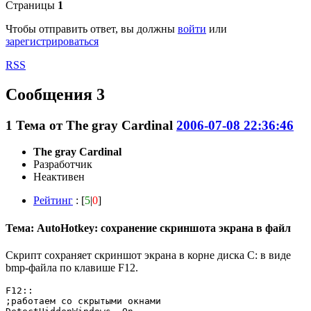
Страницы
1
Чтобы отправить ответ, вы должны
войти
или
зарегистрироваться
RSS
Сообщения 3
1
Тема от
The gray Cardinal
2006-07-08 22:36:46
The gray Cardinal
Разработчик
Неактивен
Рейтинг
: [
5
|
0
]
Тема: AutoHotkey: сохранение скриншота экрана в файл
Скрипт сохраняет скриншот экрана в корне диска C: в виде
bmp-файла по клавише F12.
F12::

;работаем со скрытыми окнами
