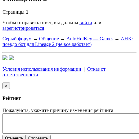
Страницы
1
Чтобы отправить ответ, вы должны
войти
или
зарегистрироваться
Серый форум
→
Общение
→
AutoHotKey — Games
→
AHK:
псевдо бот для Lineage 2 (не все работает)
Условия использования информации
|
Отказ от
ответственности
×
Рейтинг
Пожалуйста, укажите причину изменения рейтинга
Отменить
Отправить