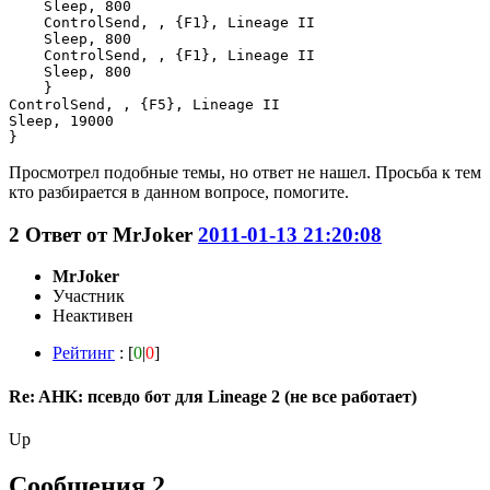
    Sleep, 800

    ControlSend, , {F1}, Lineage II

    Sleep, 800

    ControlSend, , {F1}, Lineage II

    Sleep, 800

    }

ControlSend, , {F5}, Lineage II

Sleep, 19000

}
Просмотрел подобные темы, но ответ не нашел. Просьба к тем
кто разбирается в данном вопросе, помогите.
2
Ответ от
MrJoker
2011-01-13 21:20:08
MrJoker
Участник
Неактивен
Рейтинг
: [
0
|
0
]
Re: AHK: псевдо бот для Lineage 2 (не все работает)
Up
Сообщения 2