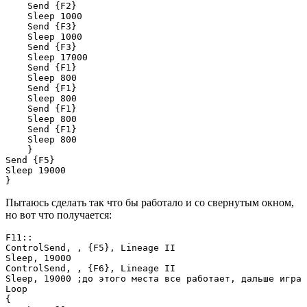
    Send {F2}

    Sleep 1000

    Send {F3}

    Sleep 1000

    Send {F3}

    Sleep 17000

    Send {F1}

    Sleep 800

    Send {F1}

    Sleep 800

    Send {F1}

    Sleep 800

    Send {F1}

    Sleep 800

    }

Send {F5}

Sleep 19000

}
Пытаюсь сделать так что бы работало и со свернутым окном,
но вот что получается:
F11::

ControlSend, , {F5}, Lineage II

Sleep, 19000

ControlSend, , {F6}, Lineage II

Sleep, 19000 ;до этого места все работает, дальше игра 
Loop

{
