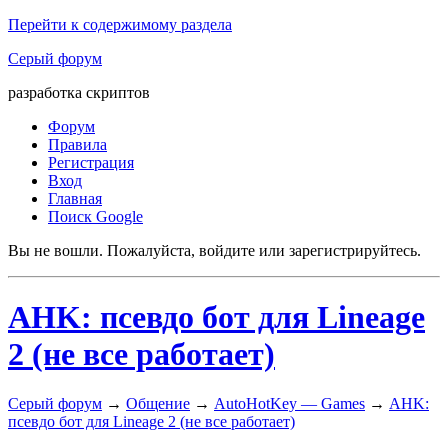
Перейти к содержимому раздела
Серый форум
разработка скриптов
Форум
Правила
Регистрация
Вход
Главная
Поиск Google
Вы не вошли.
Пожалуйста, войдите или зарегистрируйтесь.
AHK: псевдо бот для Lineage
2 (не все работает)
Серый форум
→
Общение
→
AutoHotKey — Games
→
AHK:
псевдо бот для Lineage 2 (не все работает)