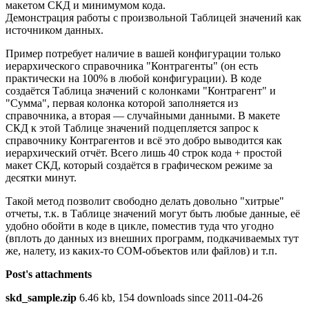
макетом СКД и минимумом кода.
Демонстрация работы с произвольной Таблицей значений как
источником данных.
Пример потребует наличие в вашей конфигурации только
иерархического справочника "Контрагенты" (он есть
практически на 100% в любой конфигурации). В коде
создаётся Таблица значений с колонками "Контрагент" и
"Сумма", первая колонка которой заполняется из
справочника, а вторая — случайными данными. В макете
СКД к этой Таблице значений подцепляется запрос к
справочнику Контрагентов и всё это добро выводится как
иерархический отчёт. Всего лишь 40 строк кода + простой
макет СКД, который создаётся в графическом режиме за
десятки минут.
Такой метод позволит свободно делать довольно "хитрые"
отчеты, т.к. в Таблице значений могут быть любые данные, её
удобно обойти в коде в цикле, поместив туда что угодно
(вплоть до данных из внешних программ, подкачиваемых тут
же, налету, из каких-то COM-объектов или файлов) и т.п.
Post's attachments
skd_sample.zip
6.46 kb, 154 downloads since 2011-04-26