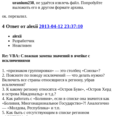
uranium238
, не удаётся извлечь файл. Попробуйте
выложить его в другом формате архива.
ок. перезалил.
4
Ответ от
alexii
2013-04-12 23:37:10
alexii
Разработчик
Неактивен
Re: VBA: Сложная замена значений в ячейке с
исключениями
1. «признаком группировки» — это столбец «Союзы»?
2. Поясните по поводу исключений — что делать нужно?
Включить все страны относящиеся к региону, убрав
исключения?
3. К какому региону относятся «Остров Буве», «Остров Херд
и острова Макдональд» и т.д.?
4. Как работать с «Боливия», если в списке она значится как
«Боливия, Многонациональное Государство»?! Аналогично
— «Молдова, Республика» и т.п.
5. Как быть с отсутствующим в списке регионом