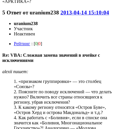
«АРКТИКА»?
5
Ответ от
uranium238
2013-04-14 15:10:04
uranium238
Участник
Неактивен
Рейтинг
: [
0
|
0
]
Re: VBA: Сложная замена значений в ячейке с
исключениями
alexii пишет:
1. «признаком группировки» — это столбец
«Союзы»?
2. Поясните по поводу исключений — что делать
нужно? Включить все страны относящиеся к
региону, убрав исключения?
3. К какому региону относятся «Остров Буве»,
«Остров Херд и острова Макдональд» и т.д.?
4. Как работать с «Боливия», если в списке она
значится как «Боливия, Многонациональное
Государство»?! Аналогично — «Молдова,