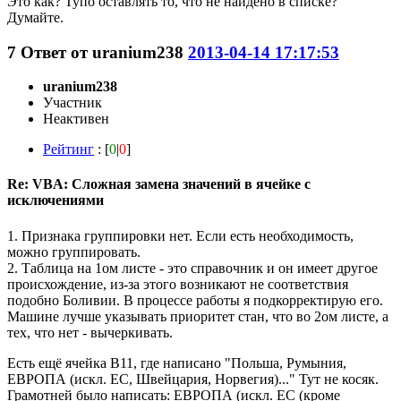
Это как? Тупо оставлять то, что не найдено в списке?
Думайте.
7
Ответ от
uranium238
2013-04-14 17:17:53
uranium238
Участник
Неактивен
Рейтинг
: [
0
|
0
]
Re: VBA: Сложная замена значений в ячейке с
исключениями
1. Признака группировки нет. Если есть необходимость,
можно группировать.
2. Таблица на 1ом листе - это справочник и он имеет другое
происхождение, из-за этого возникают не соответствия
подобно Боливии. В процессе работы я подкорректирую его.
Машине лучше указывать приоритет стан, что во 2ом листе, а
тех, что нет - вычеркивать.
Есть ещё ячейка B11, где написано "Польша, Румыния,
ЕВРОПА (искл. ЕС, Швейцария, Норвегия)..." Тут не косяк.
Грамотней было написать: ЕВРОПА (искл. ЕС (кроме