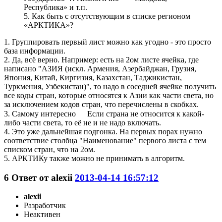
Республика» и т.п.
5. Как быть с отсутствующим в списке регионом
«АРКТИКА»?
1. Группировать первый лист можно как угодно - это просто
база информации.
2. Да, всё верно. Например: есть на 2ом листе ячейка, где
написано "АЗИЯ (искл. Армения, Азербайджан, Грузия,
Япония, Китай, Киргизия, Казахстан, Таджикистан,
Туркмения, Узбекистан)", то надо в соседней ячейке получить
все коды стран, которые относятся к Азии как части света, но
за исключением кодов стран, что перечислены в скобках.
3. Самому интересно
Если страна не относится к какой-
либо части света, то её не и не надо включать.
4. Это уже дальнейшая подгонка. На первых порах нужно
соответствие столбца "Наименование" первого листа с тем
списком стран, что на 2ом.
5. АРКТИКу также можно не принимать в алгоритм.
6
Ответ от
alexii
2013-04-14 16:57:12
alexii
Разработчик
Неактивен