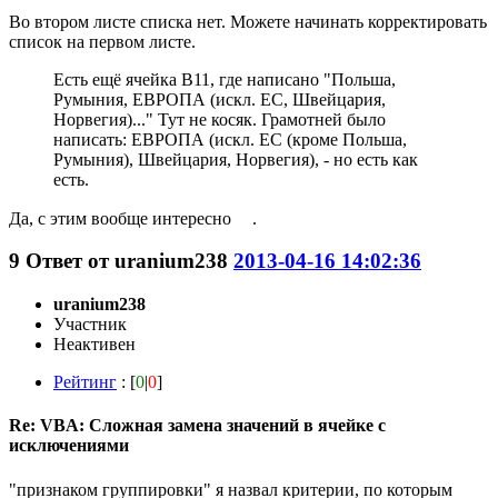
Во втором листе списка нет. Можете начинать корректировать
список на первом листе.
Есть ещё ячейка B11, где написано "Польша,
Румыния, ЕВРОПА (искл. ЕС, Швейцария,
Норвегия)..." Тут не косяк. Грамотней было
написать: ЕВРОПА (искл. ЕС (кроме Польша,
Румыния), Швейцария, Норвегия), - но есть как
есть.
Да, с этим вообще интересно
.
9
Ответ от
uranium238
2013-04-16 14:02:36
uranium238
Участник
Неактивен
Рейтинг
: [
0
|
0
]
Re: VBA: Сложная замена значений в ячейке с
исключениями
"признаком группировки" я назвал критерии, по которым