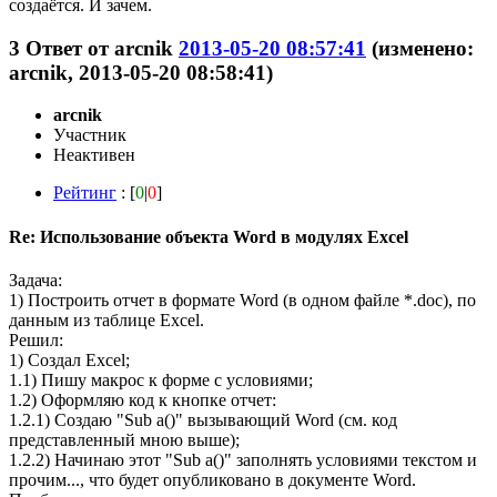
создаётся. И зачем.
3
Ответ от
arcnik
2013-05-20 08:57:41
(изменено:
arcnik, 2013-05-20 08:58:41)
arcnik
Участник
Неактивен
Рейтинг
: [
0
|
0
]
Re: Использование объекта Word в модулях Excel
Задача:
1) Построить отчет в формате Word (в одном файле *.doc), по
данным из таблице Excel.
Решил:
1) Создал Excel;
1.1) Пишу макрос к форме с условиями;
1.2) Оформляю код к кнопке отчет:
1.2.1) Создаю "Sub a()" вызывающий Word (см. код
представленный мною выше);
1.2.2) Начинаю этот "Sub a()" заполнять условиями текстом и
прочим..., что будет опубликовано в документе Word.