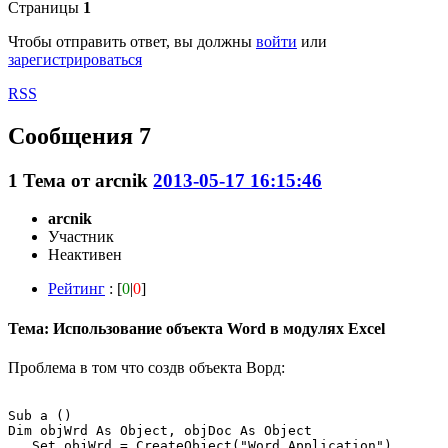
Страницы
1
Чтобы отправить ответ, вы должны
войти
или
зарегистрироваться
RSS
Сообщения 7
1
Тема от
arcnik
2013-05-17 16:15:46
arcnik
Участник
Неактивен
Рейтинг
: [
0
|
0
]
Тема: Использование объекта Word в модулях Excel
Проблема в том что создв объекта Ворд:
Sub a ()

Dim objWrd As Object, objDoc As Object

   Set objWrd = CreateObject("Word.Application")
