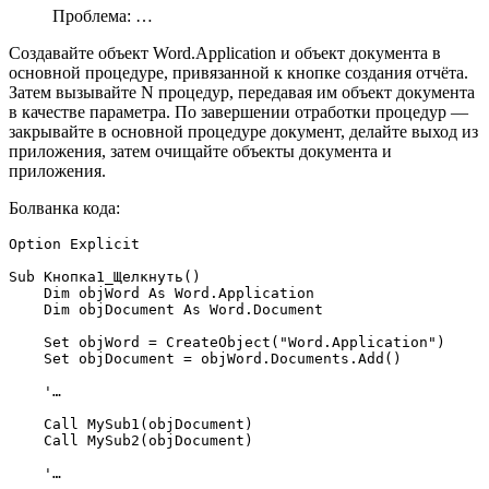
Проблема: …
Создавайте объект Word.Application и объект документа в
основной процедуре, привязанной к кнопке создания отчёта.
Затем вызывайте N процедур, передавая им объект документа
в качестве параметра. По завершении отработки процедур —
закрывайте в основной процедуре документ, делайте выход из
приложения, затем очищайте объекты документа и
приложения.
Болванка кода:
Option Explicit

Sub Кнопка1_Щелкнуть()

    Dim objWord As Word.Application

    Dim objDocument As Word.Document

    Set objWord = CreateObject("Word.Application")

    Set objDocument = objWord.Documents.Add()

    '…

    Call MySub1(objDocument)

    Call MySub2(objDocument)

    '…
