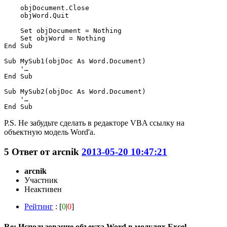
    objDocument.Close

    objWord.Quit

    Set objDocument = Nothing

    Set objWord = Nothing

End Sub

Sub MySub1(objDoc As Word.Document)

    '…

End Sub

Sub MySub2(objDoc As Word.Document)

    '…

P.S. Не забудьте сделать в редакторе VBA ссылку на
объектную модель Word'а.
5
Ответ от
arcnik
2013-05-20 10:47:21
arcnik
Участник
Неактивен
Рейтинг
: [
0
|
0
]
Re: Использование объекта Word в модулях Excel