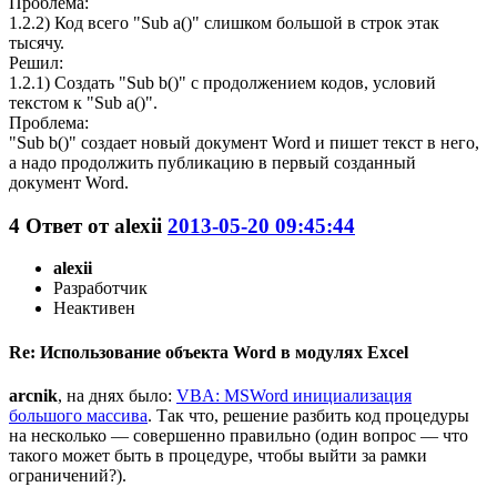
Проблема:
1.2.2) Код всего "Sub a()" слишком большой в строк этак
тысячу.
Решил:
1.2.1) Создать "Sub b()" с продолжением кодов, условий
текстом к "Sub a()".
Проблема:
"Sub b()" создает новый документ Word и пишет текст в него,
а надо продолжить публикацию в первый созданный
документ Word.
4
Ответ от
alexii
2013-05-20 09:45:44
alexii
Разработчик
Неактивен
Re: Использование объекта Word в модулях Excel
arcnik
, на днях было:
VBA: MSWord инициализация
большого массива
. Так что, решение разбить код процедуры
на несколько — совершенно правильно (один вопрос — что
такого может быть в процедуре, чтобы выйти за рамки
ограничений?).