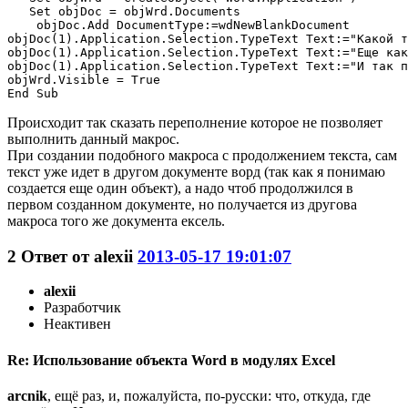
   Set objDoc = objWrd.Documents

    objDoc.Add DocumentType:=wdNewBlankDocument

objDoc(1).Application.Selection.TypeText Text:="Какой т
objDoc(1).Application.Selection.TypeText Text:="Еще как
objDoc(1).Application.Selection.TypeText Text:="И так п
objWrd.Visible = True

Происходит так сказать переполнение которое не позволяет
выполнить данный макрос.
При создании подобного макроса с продолжением текста, сам
текст уже идет в другом документе ворд (так как я понимаю
создается еще один объект), а надо чтоб продолжился в
первом созданном документе, но получается из другова
макроса того же документа ексель.
2
Ответ от
alexii
2013-05-17 19:01:07
alexii
Разработчик
Неактивен
Re: Использование объекта Word в модулях Excel
arcnik
, ещё раз, и, пожалуйста, по-русски: что, откуда, где