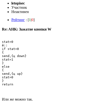
letopisec
Участник
Неактивен
Рейтинг
: [
1
|
0
]
Re: AHK: Зажатие кнопки W
stat=0

й::

if stat=0

{

send,{ц down}

stat=1

}

else

{

send,{ц up}

stat=0

}

Или же можно так.