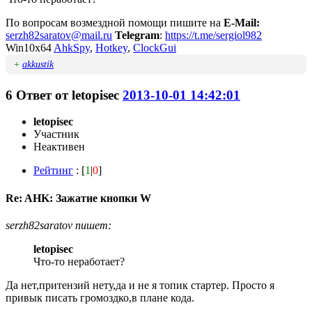
По вопросам возмездной помощи пишите на
E-Mail:
serzh82saratov@mail.ru
Telegram
:
https://t.me/sergiol982
Win10x64
AhkSpy
,
Hotkey
,
ClockGui
+
akkustik
6
Ответ от
letopisec
2013-10-01 14:42:01
letopisec
Участник
Неактивен
Рейтинг
: [
1
|
0
]
Re: AHK: Зажатие кнопки W
serzh82saratov пишет:
letopisec
Что-то неработает?
Да нет,притензий нету,да и не я топик стартер. Просто я
привык писать громоздко,в плане кода.