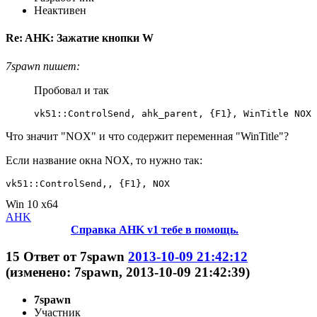
Неактивен
Re: AHK: Зажатие кнопки W
7spawn пишет:
Пробовал и так
vk51::ControlSend, ahk_parent, {F1}, WinTitle NOX
Что значит "NOX" и что содержит переменная "WinTitle"?
Если название окна NOX, то нужно так:
vk51::ControlSend,, {F1}, NOX
Win 10 x64
AHK
Справка AHK v1 тебе в помощь.
15
Ответ от
7spawn
2013-10-09 21:42:12
(изменено: 7spawn, 2013-10-09 21:42:39)
7spawn
Участник