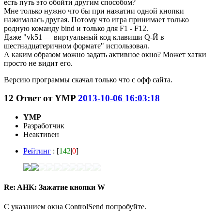
есть путь это обойти другим способом?
Мне только нужно что бы при нажатии одной кнопки
нажималась другая. Потому что игра принимает только
родную команду bind и только для F1 - F12.
Даже "vk51 — виртуальный код клавиши Q-Й в
шестнадцатеричном формате" использовал.
А каким образом можно задать активное окно? Может хатки
просто не видит его.
Версию программы скачал только что с офф сайта.
12
Ответ от
YMP
2013-10-06 16:03:18
YMP
Разработчик
Неактивен
Рейтинг
: [
142
|
0
]
Re: AHK: Зажатие кнопки W
С указанием окна ControlSend попробуйте.