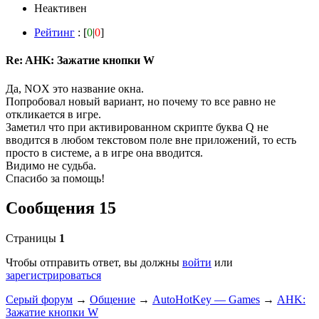
Неактивен
Рейтинг
: [
0
|
0
]
Re: AHK: Зажатие кнопки W
Да, NOX это название окна.
Попробовал новый вариант, но почему то все равно не
откликается в игре.
Заметил что при активированном скрипте буква Q не
вводится в любом текстовом поле вне приложений, то есть
просто в системе, а в игре она вводится.
Видимо не судьба.
Спасибо за помощь!
Сообщения 15
Страницы
1
Чтобы отправить ответ, вы должны
войти
или
зарегистрироваться
Серый форум
→
Общение
→
AutoHotKey — Games
→
AHK:
Зажатие кнопки W