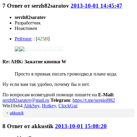
7
Ответ от
serzh82saratov
2013-10-01 14:45:47
serzh82saratov
Разработчик
Неактивен
Рейтинг
: [
425
|
0
]
Re: AHK: Зажатие кнопки W
Просто я привык писать громоздко,в плане кода.
Ну если вам так удобно, почему бы и нет.
По вопросам возмездной помощи пишите на
E-Mail:
serzh82saratov@mail.ru
Telegram
:
https://t.me/sergiol982
Win10x64
AhkSpy
,
Hotkey
,
ClockGui
+
akkustik
8
Ответ от
akkustik
2013-10-01 15:08:20