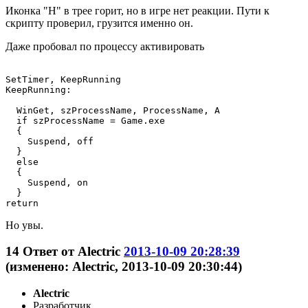
Иконка "H" в трее горит, но в игре нет реакции. Пути к
скрипту проверил, грузится именно он.
Даже пробовал по процессу активировать
SetTimer, KeepRunning

KeepRunning:

  WinGet, szProcessName, ProcessName, A

  if szProcessName = Game.exe

  {

    Suspend, off

  }

  else

  {

    Suspend, on

  }

return
Но увы.
14
Ответ от
Alectric
2013-10-09 20:28:39
(изменено: Alectric, 2013-10-09 20:30:44)
Alectric
Разработчик