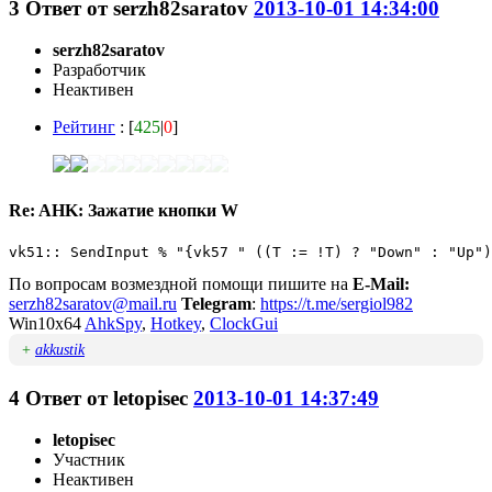
3
Ответ от
serzh82saratov
2013-10-01 14:34:00
serzh82saratov
Разработчик
Неактивен
Рейтинг
: [
425
|
0
]
Re: AHK: Зажатие кнопки W
vk51:: SendInput % "{vk57 " ((T := !T) ? "Down" : "Up")
По вопросам возмездной помощи пишите на
E-Mail:
serzh82saratov@mail.ru
Telegram
:
https://t.me/sergiol982
Win10x64
AhkSpy
,
Hotkey
,
ClockGui
+
akkustik
4
Ответ от
letopisec
2013-10-01 14:37:49
letopisec
Участник
Неактивен