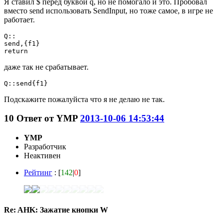
Я ставил $ перед буквой q, но не помогало и это. Пробовал
вместо send использовать SendInput, но тоже самое, в игре не
работает.
Q::

send,{f1}

return
даже так не срабатывает.
Q::send{f1}
Подскажите пожалуйста что я не делаю не так.
10
Ответ от
YMP
2013-10-06 14:53:44
YMP
Разработчик
Неактивен
Рейтинг
: [
142
|
0
]
Re: AHK: Зажатие кнопки W