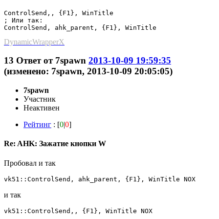
ControlSend,, {F1}, WinTitle

; Или так:

DynamicWrapperX
13
Ответ от
7spawn
2013-10-09 19:59:35
(изменено: 7spawn, 2013-10-09 20:05:05)
7spawn
Участник
Неактивен
Рейтинг
: [
0
|
0
]
Re: AHK: Зажатие кнопки W
Пробовал и так
vk51::ControlSend, ahk_parent, {F1}, WinTitle NOX
и так
vk51::ControlSend,, {F1}, WinTitle NOX