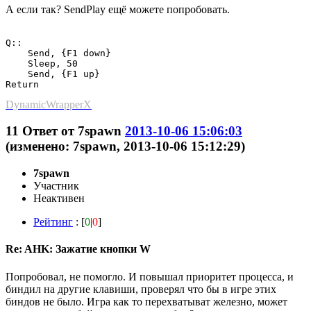
А если так? SendPlay ещё можете попробовать.
Q::

    Send, {F1 down}

    Sleep, 50

    Send, {F1 up}

DynamicWrapperX
11
Ответ от
7spawn
2013-10-06 15:06:03
(изменено: 7spawn, 2013-10-06 15:12:29)
7spawn
Участник
Неактивен
Рейтинг
: [
0
|
0
]
Re: AHK: Зажатие кнопки W
Попробовал, не помогло. И повышал приоритет процесса, и
биндил на другие клавиши, проверял что бы в игре этих
биндов не было. Игра как то перехватыват железно, может