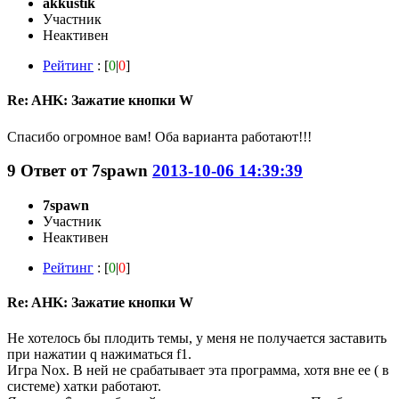
akkustik
Участник
Неактивен
Рейтинг
: [
0
|
0
]
Re: AHK: Зажатие кнопки W
Спасибо огромное вам! Оба варианта работают!!!
9
Ответ от
7spawn
2013-10-06 14:39:39
7spawn
Участник
Неактивен
Рейтинг
: [
0
|
0
]
Re: AHK: Зажатие кнопки W
Не хотелось бы плодить темы, у меня не получается заставить
при нажатии q нажиматься f1.
Игра Nox. В ней не срабатывает эта программа, хотя вне ее ( в
системе) хатки работают.