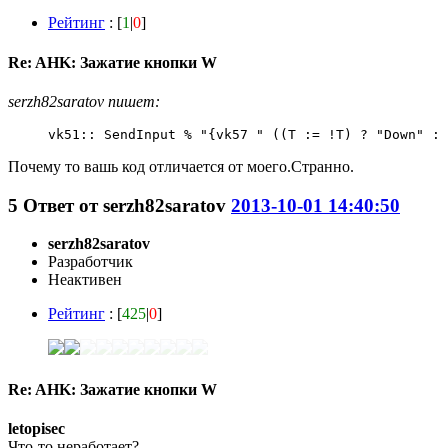
Рейтинг
: [
1
|
0
]
Re: AHK: Зажатие кнопки W
serzh82saratov пишет:
vk51:: SendInput % "{vk57 " ((T := !T) ? "Down" : 
Почему то вашь код отличается от моего.Странно.
5
Ответ от
serzh82saratov
2013-10-01 14:40:50
serzh82saratov
Разработчик
Неактивен
Рейтинг
: [
425
|
0
]
Re: AHK: Зажатие кнопки W
letopisec
Что-то неработает?