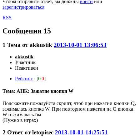
Чтобы отправить ответ, вы должны
войти
или
зарегистрироваться
RSS
Сообщения 15
1
Тема от
akkustik
2013-10-01 13:06:53
akkustik
Участник
Неактивен
Рейтинг
: [
0
|
0
]
Тема: AHK: Зажатие кнопки W
Подскажите пожалуйста скрипт, чтоб при нажатии кнопки Q,
зажималась кнопка W. При повторном нажатии на Q кнопка
W отжималась-бы.
(Нужно в играх)
2
Ответ от
letopisec
2013-10-01 14:25:51