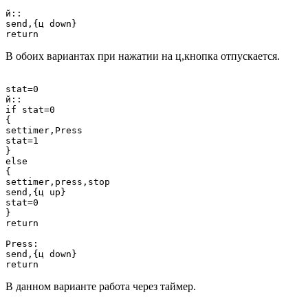
й::

send,{ц down}

В обоих вариантах при нажатии на ц,кнопка отпускается.
stat=0

й::

if stat=0

{

settimer,Press

stat=1

}

else

{

settimer,press,stop

send,{ц up}

stat=0

}

return

Press:

send,{ц down}

В данном варианте работа через таймер.