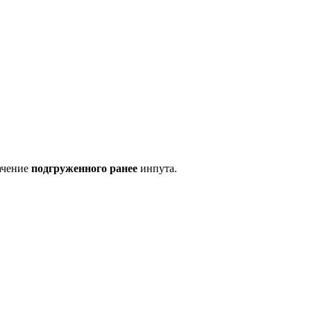
ачение
подгруженного ранее
инпута.