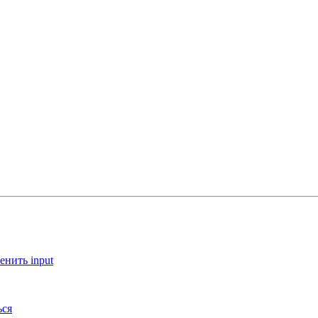
енить input
ься