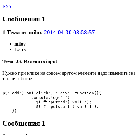
RSS
Сообщения 1
1
Тема от
milov
2014-04-30 08:58:57
milov
Гость
Тема: JS: Изменить input
Нужно при клике на совсем другом элементе надо изменить зн
так не работает
$('.add').on('click', '.div', function(){

            console.log('1');

              $('#inputend').val('');

              $('#inputstart').val('1');

Сообщения 1