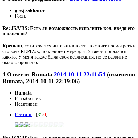
greg zakharov
Гость
Re: JS/VBS: Есть ли возможность исполнить код, введя его
в консоли?
Крепыш
, если хочется интеративности, то стоит посмотреть в
сторону REPL'ов, по крайней мере для JS такой попадался
как-то. У меня также была своя реализация, но ее развитие
было заброшено.
4
Ответ от
Rumata
2014-10-11 22:11:54
(изменено:
Rumata, 2014-10-11 22:19:06)
Rumata
Разработчик
Неактивен
Рейтинг
: [
35
|
0
]
Re: JS/VBS: Есть ли возможность исполнить код, введя его