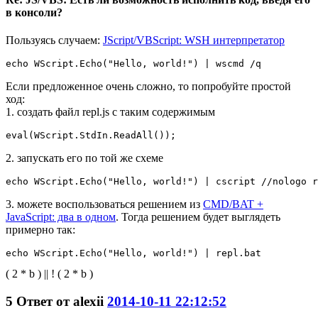
в консоли?
Пользуясь случаем:
JScript/VBScript: WSH интерпретатор
echo WScript.Echo("Hello, world!") | wscmd /q
Если предложенное очень сложно, то попробуйте простой
ход:
1. создать файл repl.js с таким содержимым
eval(WScript.StdIn.ReadAll());
2. запускать его по той же схеме
echo WScript.Echo("Hello, world!") | cscript //nologo r
3. можете воспользоваться решением из
CMD/BAT +
JavaScript: два в одном
. Тогда решением будет выглядеть
примерно так:
echo WScript.Echo("Hello, world!") | repl.bat
( 2 * b ) || ! ( 2 * b )
5
Ответ от
alexii
2014-10-11 22:12:52