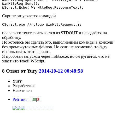
WinHttpReq.Send(); 

WScript.Echo( WinHttpReq.ResponseText);
Скрипт запускается командой
CScript.exe //nologo WinHttpRequest.js
после чего текст считывается из STDOUT и передаётся на
обработку.
Но хотелось бы сделать это, выполнением команды в консоли
без промежуточных файлов. Но если не возможно, то буду
использовать этот вариант.
Я пробовал запуском через mshta.exe, но он ругается, что не
знает кто такой WScript.
8
Ответ от
Yury
2014-10-12 00:48:58
Yury
Разработчик
Неактивен
Рейтинг
: [
30
|
0
]