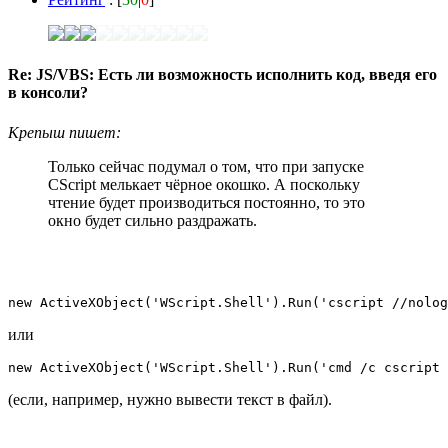
Re: JS/VBS: Есть ли возможность исполнить код, введя его
в консоли?
Крепыш пишет:
Только сейчас подумал о том, что при запуске
CScript мелькает чёрное окошко. А поскольку
чтение будет производиться постоянно, то это
окно будет сильно раздражать.
new ActiveXObject('WScript.Shell').Run('cscript //nolo
или
new ActiveXObject('WScript.Shell').Run('cmd /c cscript 
(если, например, нужно вывести текст в файл).