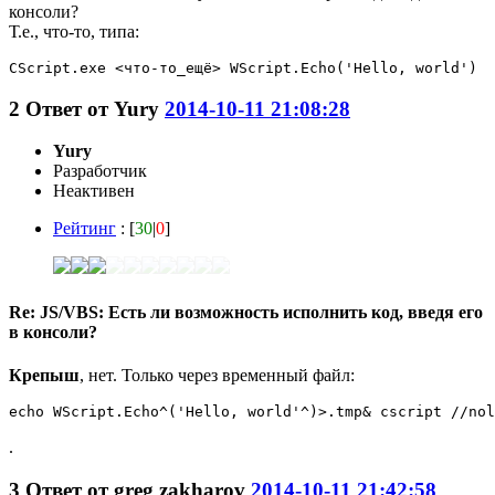
консоли?
Т.е., что-то, типа:
CScript.exe <что-то_ещё> WScript.Echo('Hello, world')
2
Ответ от
Yury
2014-10-11 21:08:28
Yury
Разработчик
Неактивен
Рейтинг
: [
30
|
0
]
Re: JS/VBS: Есть ли возможность исполнить код, введя его
в консоли?
Крепыш
, нет. Только через временный файл:
echo WScript.Echo^('Hello, world'^)>.tmp& cscript //nol
.
3
Ответ от
greg zakharov
2014-10-11 21:42:58