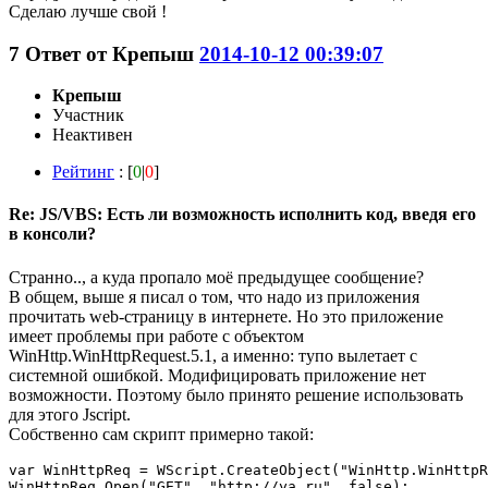
Сделаю лучше свой !
7
Ответ от
Крепыш
2014-10-12 00:39:07
Крепыш
Участник
Неактивен
Рейтинг
: [
0
|
0
]
Re: JS/VBS: Есть ли возможность исполнить код, введя его
в консоли?
Странно.., а куда пропало моё предыдущее сообщение?
В общем, выше я писал о том, что надо из приложения
прочитать web-страницу в интернете. Но это приложение
имеет проблемы при работе с объектом
WinHttp.WinHttpRequest.5.1, а именно: тупо вылетает с
системной ошибкой. Модифицировать приложение нет
возможности. Поэтому было принято решение использовать
для этого Jscript.
Собственно сам скрипт примерно такой:
var WinHttpReq = WScript.CreateObject("WinHttp.WinHttpR
WinHttpReq.Open("GET", "http://ya.ru", false);
