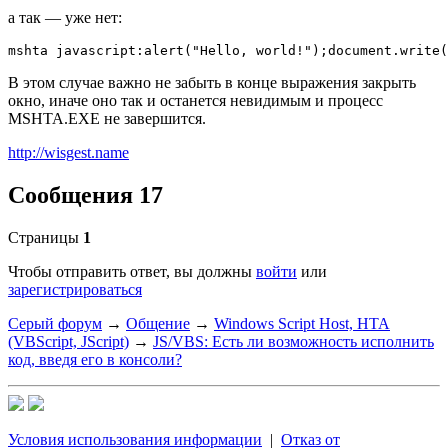
а так — уже нет:
mshta javascript:alert("Hello, world!");document.write(
В этом случае важно не забыть в конце выражения закрыть
окно, иначе оно так и останется невидимым и процесс
MSHTA.EXE не завершится.
http://wisgest.name
Сообщения 17
Страницы
1
Чтобы отправить ответ, вы должны
войти
или
зарегистрироваться
Серый форум
→
Общение
→
Windows Script Host, HTA
(VBScript, JScript)
→
JS/VBS: Есть ли возможность исполнить
код, введя его в консоли?
Условия использования информации
|
Отказ от