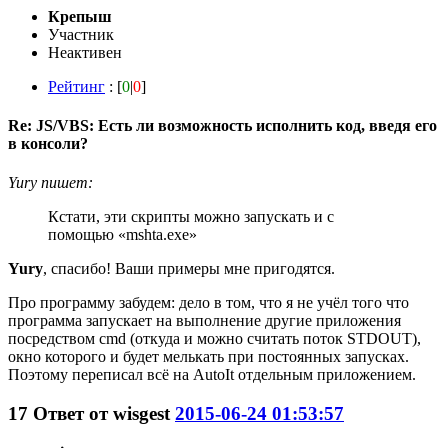
Крепыш
Участник
Неактивен
Рейтинг
: [
0
|
0
]
Re: JS/VBS: Есть ли возможность исполнить код, введя его
в консоли?
Yury пишет:
Кстати, эти скрипты можно запускать и с
помощью «mshta.exe»
Yury
, спасибо! Ваши примеры мне пригодятся.
Про программу забудем: дело в том, что я не учёл того что
программа запускает на выполнение другие приложения
посредством cmd (откуда и можно считать поток STDOUT),
окно которого и будет мелькать при постоянных запусках.
Поэтому переписал всё на AutoIt отдельным приложением.
17
Ответ от
wisgest
2015-06-24 01:53:57