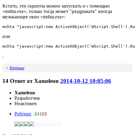
Кстати, эти скрипты можно запускать и с помощью
«mshta.exe», только тогда может "раздражать" иногда
мелькающее окно «mshta.exe»:
mshta "javascript:new ActiveXObject('WScript.Shell').Ru
или
mshta "javascript:new ActiveXObject('WScript.Shell').Ru
.
+
Крепыш
14
Ответ от
Xameleon
2014-10-12 10:05:06
Xameleon
Разработчик
Неактивен
Рейтинг
: [
41
|
0
]