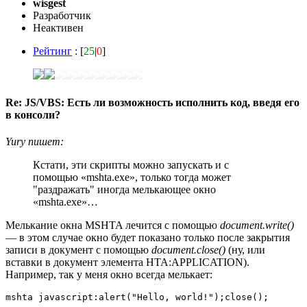
wisgest
Разработчик
Неактивен
Рейтинг
: [
25
|
0
]
Re: JS/VBS: Есть ли возможность исполнить код, введя его
в консоли?
Yury пишет:
Кстати, эти скрипты можно запускать и с
помощью «mshta.exe», только тогда может
"раздражать" иногда мелькающее окно
«mshta.exe»…
Мелькание окна MSHTA лечится с помощью
document.write()
— в этом случае окно будет показано только после закрытия
записи в документ с помощью
document.close()
(ну, или
вставки в документ элемента HTA:APPLICATION).
Например, так у меня окно всегда мелькает:
mshta javascript:alert("Hello, world!");close();