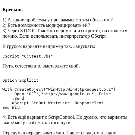
Крепыш
,
1) А какие проблемы у программы с этим объектом ?
2) Есть возможность модифицировать её ?
3) Через STDOUT можно вернуть и из скрипта, на сколько я
помню. Если использовать интерпретатор CScript.
В грубом варианте например так. Запускать:
CScript "C:\test.vbs"
Путь, естественно, выставляете свой.
Option Explicit

With CreateObject("WinHttp.WinHttpRequest.5.1")

    .Open "GET","http://www.google.ru", False

    .Send

    WScript.StdOut.WriteLine .ResponseText

4) Есть ещё вариант с ScriptControl. Но думаю, что варианты
выше могут избежать этого пути.
Передумал переделывать мир. Пашет и так, ну и ладно.