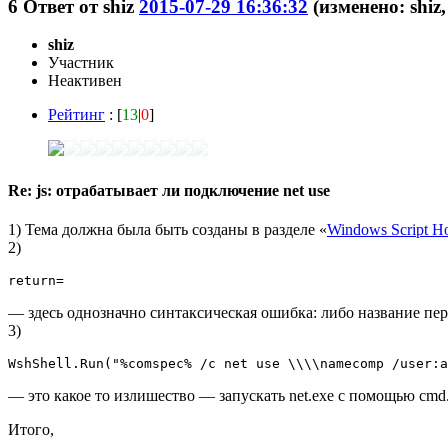
6
Ответ от
shiz
2015-07-29 16:36:32
(изменено: shiz
shiz
Участник
Неактивен
Рейтинг
: [
13
|
0
]
Re: js: отрабатывает ли подключение net use
1) Тема должна была быть созданы в разделе «
Windows Script Ho
2)
return=
— здесь однозначно синтаксическая ошибка: либо название пер
3)
WshShell.Run("%comspec% /c net use \\\\namecomp /user:a
— это какое то излишество — запускать net.exe с помощью cmd
Итого,