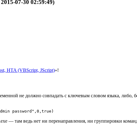
, 2015-07-30 02:59:49)
st, HTA (VBScript, JScript)
»!
еменной не должно совпадать с ключевым словом языка, либо, бо
dmin password",0,true)
.exe — там ведь нет ни перенаправления, ни группировки коман