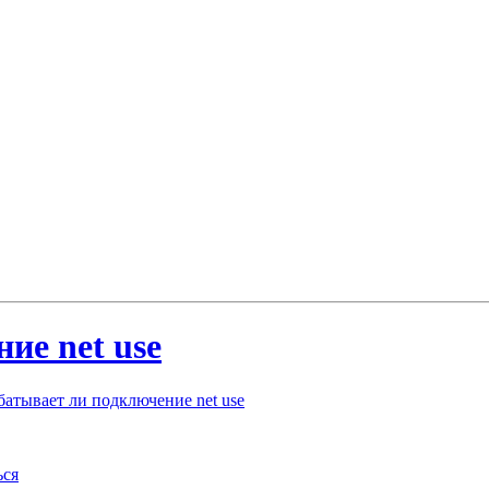
ие net use
абатывает ли подключение net use
ься