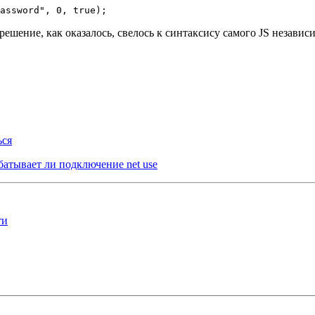
assword", 0, true);
решение, как оказалось, свелось к синтаксису самого JS незави
ься
абатывает ли подключение net use
ти