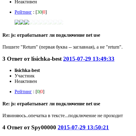
Неактивен
Рейтинг
: [
30
|
0
]
Re: js: отрабатывает ли подключение net use
Пишите "Return" (первая буква -- заглавная), а не "return".
3
Ответ от
lisichka-best
2015-07-29 13:49:33
lisichka-best
Участник
Неактивен
Рейтинг
: [
0
|
0
]
Re: js: отрабатывает ли подключение net use
Извиняюсь..опечатка в тексте...подключение не проходит
4
Ответ от
Spy00000
2015-07-29 13:50:21