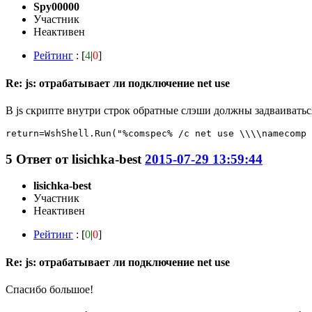
Spy00000
Участник
Неактивен
Рейтинг
: [
4
|
0
]
Re: js: отрабатывает ли подключение net use
В js скрипте внутри строк обратные слэши должны задваиваться
return=WshShell.Run("%comspec% /c net use \\\\namecomp 
5
Ответ от
lisichka-best
2015-07-29 13:59:44
lisichka-best
Участник
Неактивен
Рейтинг
: [
0
|
0
]
Re: js: отрабатывает ли подключение net use
Спасибо большое!