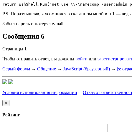
return WshShell.Run("net use \\\\namecomp /user:admin p
P.S. Поразмышляв, я усомнился в сказанном мной в п.1 — ведь 
Забыл пароль и потерял e-mail.
Сообщения 6
Страницы
1
Чтобы отправить ответ, вы должны
войти
или
зарегистрироват
Серый форум
→
Общение
→
JavaScript (браузерный)
→
js: отр
Условия использования информации
|
Отказ от ответственнос
×
Рейтинг