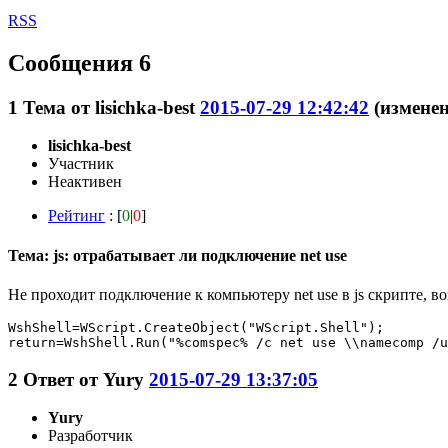
RSS
Сообщения 6
1
Тема от
lisichka-best
2015-07-29 12:42:42
(изменен
lisichka-best
Участник
Неактивен
Рейтинг
: [
0
|
0
]
Тема: js: отрабатывает ли подключение net use
Не проходит подключение к компьютеру net use в js скрипте, в
WshShell=WScript.CreateObject("WScript.Shell");

return=WshShell.Run("%comspec% /c net use \\namecomp /u
2
Ответ от
Yury
2015-07-29 13:37:05
Yury
Разработчик