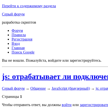
Перейти к содержимому раздела
Серый форум
разработка скриптов
Форум
Правила
Регистрация
Вход
Главная
Поиск Google
Вы не вошли.
Пожалуйста, войдите или зарегистрируйтесь.
js: отрабатывает ли подключен
Серый форум
→
Общение
→
JavaScript (браузерный)
→
js: отр
Страницы
1
Чтобы отправить ответ, вы должны
войти
или
зарегистрироват