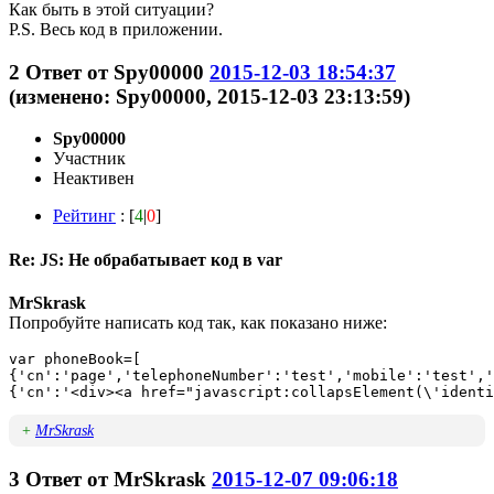
Как быть в этой ситуации?
P.S. Весь код в приложении.
2
Ответ от
Spy00000
2015-12-03 18:54:37
(изменено: Spy00000, 2015-12-03 23:13:59)
Spy00000
Участник
Неактивен
Рейтинг
: [
4
|
0
]
Re: JS: Не обрабатывает код в var
MrSkrask
Попробуйте написать код так, как показано ниже:
var phoneBook=[

{'cn':'page','telephoneNumber':'test','mobile':'test','
{'cn':'<div><a href="javascript:collapsElement(\'identi
+
MrSkrask
3
Ответ от
MrSkrask
2015-12-07 09:06:18