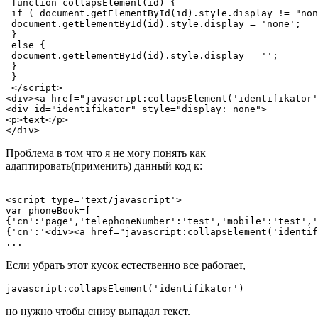
 function collapsElement(id) {

 if ( document.getElementById(id).style.display != "non
 document.getElementById(id).style.display = 'none';

 }

 else {

 document.getElementById(id).style.display = '';

 }

 }

 </script>

<div><a href="javascript:collapsElement('identifikator'
<div id="identifikator" style="display: none">

<p>text</p>

Проблема в том что я не могу понять как
адаптировать(применить) данный код к:
<script type='text/javascript'>

var phoneBook=[

{'cn':'page','telephoneNumber':'test','mobile':'test','
{'cn':'<div><a href="javascript:collapsElement('identif
...
Если убрать этот кусок естественно все работает,
javascript:collapsElement('identifikator') 
но нужно чтобы снизу выпадал текст.