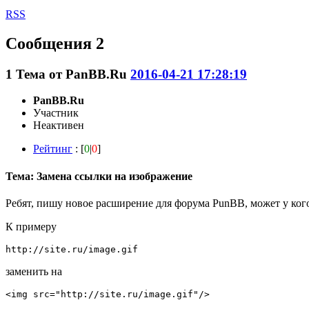
RSS
Сообщения 2
1
Тема от
PanBB.Ru
2016-04-21 17:28:19
PanBB.Ru
Участник
Неактивен
Рейтинг
: [
0
|
0
]
Тема: Замена ссылки на изображение
Ребят, пишу новое расширение для форума PunBB, может у кого
К примеру
http://site.ru/image.gif
заменить на
<img src="http://site.ru/image.gif"/>