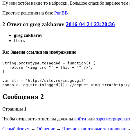
Ну или хотбы какие то наброски. Большое спасибо заранее тем
Простые решения на базе
PunBB
2
Ответ от
greg zakharov
2016-04-21 23:20:36
greg zakharov
Гость
Re: Замена ссылки на изображение
String.prototype.toTagged = function() {

   return '<img src="' + this + '" />';

}

var str = 'http://site.ru/image.gif';

console.log(str.toTagged()); //вернет <img src="http:/
Сообщения 2
Страницы
1
Чтобы отправить ответ, вы должны
войти
или
зарегистрироват
Серый форум
→
Общение
→
Прочие скриптовые технологии