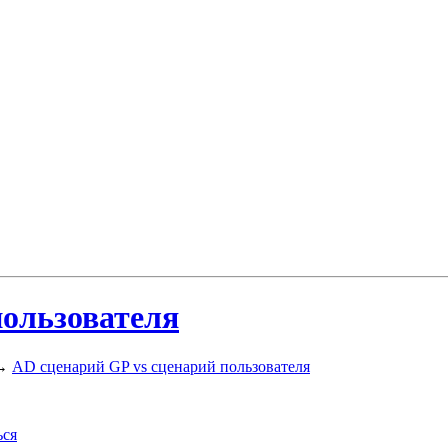
пользователя
→
AD сценарий GP vs сценарий пользователя
ься