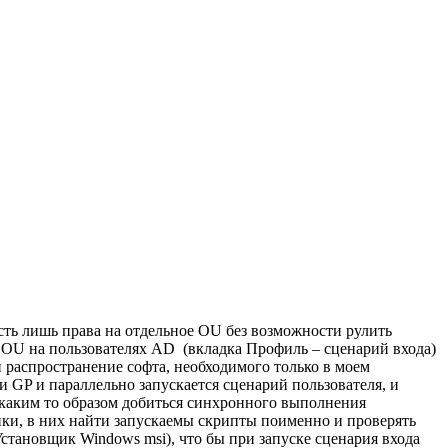
сть лишь права на отдельное OU без возможности рулить
 в OU на пользователях AD (вкладка Профиль – сценарий входа)
 распространение софта, необходимого только в моем
ми GP и параллельно запускается сценарий пользователя, и
 каким то образом добиться синхронного выполнения
тики, в них найти запускаемы скрипты поименно и проверять
(Установщик Windows msi), что бы при запуске сценария входа