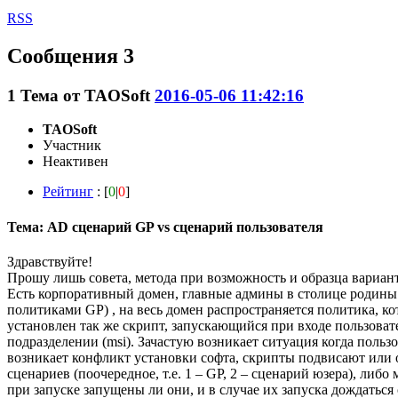
RSS
Сообщения 3
1
Тема от
TAOSoft
2016-05-06 11:42:16
TAOSoft
Участник
Неактивен
Рейтинг
: [
0
|
0
]
Тема: AD сценарий GP vs сценарий пользователя
Здравствуйте!
Прошу лишь совета, метода при возможность и образца вариант
Есть корпоративный домен, главные админы в столице родины 
политиками GP) , на весь домен распространяется политика, ко
установлен так же скрипт, запускающийся при входе пользоват
подразделении (msi). Зачастую возникает ситуация когда польз
возникает конфликт установки софта, скрипты подвисают или
сценариев (поочередное, т.е. 1 – GP, 2 – сценарий юзера), л
при запуске запущены ли они, и в случае их запуска дождаться 