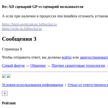
Re: AD сценарий GP vs сценарий пользователя
А если при наличии в процессах msi installera отложить устано
https://html-applications.bitbucket.io
https://scite-ru.bitbucket.io
Сообщения 3
Страницы
1
Чтобы отправить ответ, вы должны
войти
или
зарегистрироват
Серый форум
→
Общение
→
Прочие скриптовые технологии
Условия использования информации
|
Отказ от ответственнос
×
Рейтинг