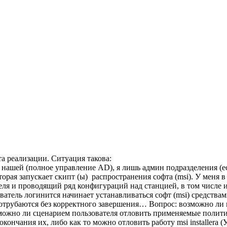
а реализации. Ситуация такова:
нашей (полное управление AD), я лишь админ подразделения (е
торая запускает скипт (ы) распространения софта (msi). У меня
еля и проводящий ряд конфигураций над станцией, в том числе и
ователь логинится начинает устанавливаться софт (msi) средства
 отрубаются без корректного завершения… Вопрос: возможно ли
ибо можно ли сценарием пользователя отловить применяемые поли
окончания их, либо как то можно отловить работу msi installera 