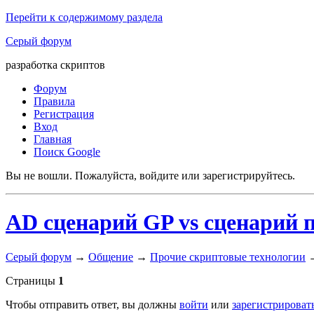
Перейти к содержимому раздела
Серый форум
разработка скриптов
Форум
Правила
Регистрация
Вход
Главная
Поиск Google
Вы не вошли.
Пожалуйста, войдите или зарегистрируйтесь.
AD сценарий GP vs сценарий 
Серый форум
→
Общение
→
Прочие скриптовые технологии
Страницы
1
Чтобы отправить ответ, вы должны
войти
или
зарегистрироват