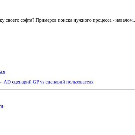
вку своего софта? Примеров поиска нужного процесса - навалом..
ься
→
AD сценарий GP vs сценарий пользователя
ти