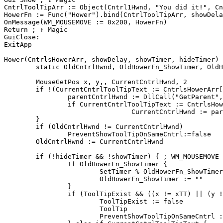
CntrlToolTipArr := Object(Cntrl1Hwnd, "You did it!", Cn
HowerFn := Func("Hower").bind(CntrlToolTipArr, showDela
OnMessage(WM_MOUSEMOVE := 0x200, HowerFn)

Return ; ↑ Magic

GuiClose:

ExitApp

Hower(CntrlsHowerArr, showDelay, showTimer, hideTimer) 
	static OldCntrlHwnd, OldHowerFn_ShowTimer, OldHowerFn_HideTimer, xTT, yTT, ToolTipExist, PreventShowToolTipOnSameCntrl, HideTimerPeriod := 200

	MouseGetPos x, y,, CurrentCntrlHwnd, 2

	if !(CurrentCntrlToolTipText := CntrlsHowerArr[CurrentCntrlHwnd]) {

		parentCntrlHwnd := DllCall("GetParent", "UInt", CurrentCntrlHwnd)

		if CurrentCntrlToolTipText := CntrlsHowerArr[parentCntrlHwnd]

				CurrentCntrlHwnd := parentCntrlHwnd

	}

	if (OldCntrlHwnd != CurrentCntrlHwnd)

		PreventShowToolTipOnSameCntrl:=false

	OldCntrlHwnd := CurrentCntrlHwnd

	if (!hideTimer && !showTimer) { ; WM_MOUSEMOVE

		If OldHowerFn_ShowTimer {

			SetTimer % OldHowerFn_ShowTimer, Delete

			OldHowerFn_ShowTimer := ""

		}

		if (ToolTipExist && ((x != xTT) || (y != yTT))) {

			ToolTipExist := false

			ToolTip

			PreventShowToolTipOnSameCntrl := true
