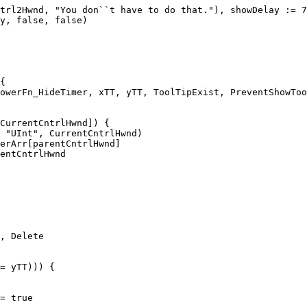
trl2Hwnd, "You don``t have to do that."), showDelay := 7
y, false, false)

{
