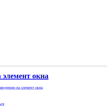
 элемент окна
аведению на элемент окна
ься