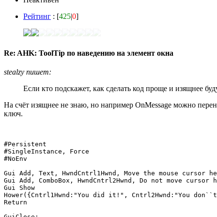
Рейтинг
: [
425
|
0
]
Re: AHK: ToolTip по наведению на элемент окна
stealzy пишет:
Если кто подскажет, как сделать код проще и изящнее буд
На счёт изящнее не знаю, но например OnMessage можно перене
ключ.
#Persistent

#SingleInstance, Force

#NoEnv

Gui Add, Text, HwndCntrl1Hwnd, Move the mouse cursor he
Gui Add, ComboBox, HwndCntrl2Hwnd, Do not move cursor h
Gui Show

Hower({Cntrl1Hwnd:"You did it!", Cntrl2Hwnd:"You don``t
Return

GuiClose:
