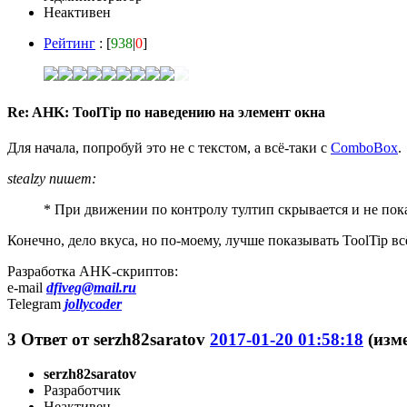
Неактивен
Рейтинг
: [
938
|
0
]
Re: AHK: ToolTip по наведению на элемент окна
Для начала, попробуй это не с текстом, а всё-таки с
ComboBox
.
stealzy пишет:
* При движении по контролу тултип скрывается и не пока
Конечно, дело вкуса, но по-моему, лучше показывать ToolTip вс
Разработка AHK-скриптов:
e-mail
dfiveg@mail.ru
Telegram
jollycoder
3
Ответ от
serzh82saratov
2017-01-20 01:58:18
(изме
serzh82saratov
Разработчик
Неактивен