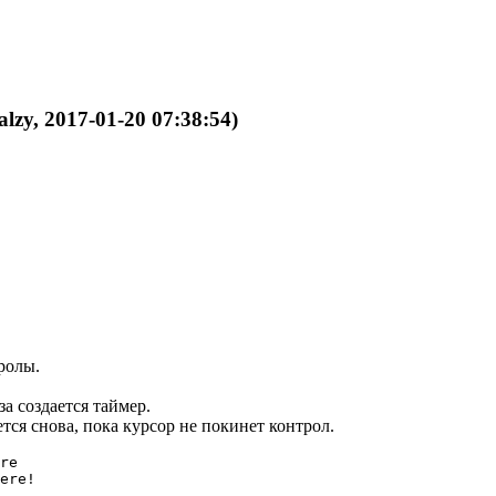
alzy, 2017-01-20 07:38:54)
ролы.
а создается таймер.
тся снова, пока курсор не покинет контрол.
re

ere!
