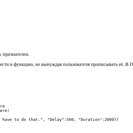
у признателен.
сти в функцию, не вынуждая пользователя прописывать её. В Du
re

ere! 

 have to do that.", "Delay":500, "Duration":2000})
