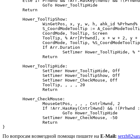
	Else If Prhwnd && !Arr.HasKey(hwnd) && !(Prhwnd := "")

		GoTo Hower_ToolTipHide

	Return

	Hower_ToolTipShow:  

		WinGetPos, x, y, w, h, ahk_id %Prhwnd%

		S_CoordModeToolTip := A_CoordModeToolTip

		CoordMode, ToolTip, Screen

		ToolTip, % Arr[Prhwnd], x + w + 2, y + h + 2, 20

		CoordMode, ToolTip, %S_CoordModeToolTip% 

		If Arr.Duration

			SetTimer Hower_ToolTipHide, % "-" Arr.Duration

		Return

	Hower_ToolTipHide:

		SetTimer Hower_ToolTipHide, Off

		SetTimer Hower_ToolTipShow, Off

		SetTimer Hower_CheckMouse, Off

		ToolTip, , , , 20

		Return

	Hower_CheckMouse:

		MouseGetPos, , , , CntrlHwnd, 2

		If !Arr.HasKey(CntrlHwnd) && !(Prhwnd := "")

			GoTo Hower_ToolTipHide

		SetTimer Hower_CheckMouse, -50

		Return 

По вопросам возмездной помощи пишите на
E-Mail:
serzh82sar