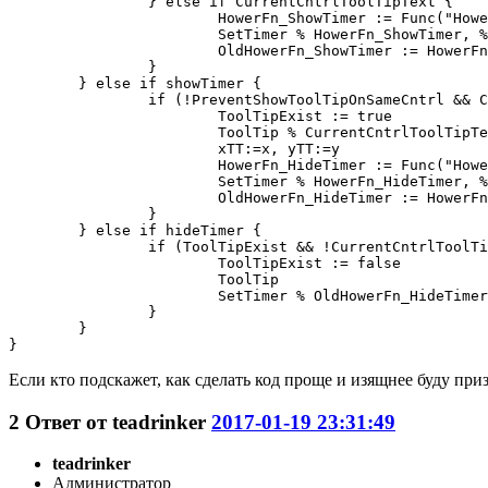
		} else if CurrentCntrlToolTipText {

			HowerFn_ShowTimer := Func("Hower").bind(CntrlsHowerArr, showDelay, true, false)

			SetTimer % HowerFn_ShowTimer, % -showDelay

			OldHowerFn_ShowTimer := HowerFn_ShowTimer

		}

	} else if showTimer {

		if (!PreventShowToolTipOnSameCntrl && CurrentCntrlToolTipText) {

			ToolTipExist := true

			ToolTip % CurrentCntrlToolTipText

			xTT:=x, yTT:=y

			HowerFn_HideTimer := Func("Hower").bind(CntrlsHowerArr, showDelay, false, true)

			SetTimer % HowerFn_HideTimer, % HideTimerPeriod

			OldHowerFn_HideTimer := HowerFn_HideTimer

		}

	} else if hideTimer {

		if (ToolTipExist && !CurrentCntrlToolTipText) {

			ToolTipExist := false

			ToolTip

			SetTimer % OldHowerFn_HideTimer, Delete

		}

	}

}
Если кто подскажет, как сделать код проще и изящнее буду при
2
Ответ от
teadrinker
2017-01-19 23:31:49
teadrinker
Администратор