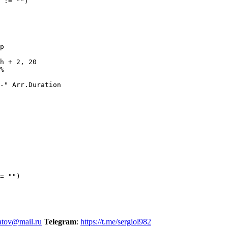
atov@mail.ru
Telegram
:
https://t.me/sergiol982