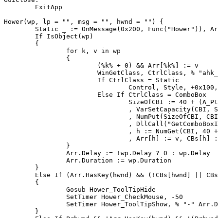
	ExitApp

Hower(wp, lp = "", msg = "", hwnd = "") {

	Static _ := OnMessage(0x200, Func("Hower")), Arr := {}, CBs := {}, Prhwnd

	If IsObject(wp)

	{

		for k, v in wp

		{   

			(%k% + 0) && Arr[%k%] := v

			WinGetClass, CtrlClass, % "ahk_id" %k%

			If CtrlClass = Static

				Control, Style, +0x100, , % "ahk_id" %k%

			Else If CtrlClass = ComboBox 

				SizeOfCBI := 40 + (A_PtrSize * 3)

				, VarSetCapacity(CBI, SizeOfCBI, 0)

				, NumPut(SizeOfCBI, CBI, 0, "UInt")

				, DllCall("GetComboBoxInfo", "Ptr", %k%, "Ptr", &CBI, "Int")

				, h := NumGet(CBI, 40 + A_PtrSize, "UPtr")

				, Arr[h] := v, CBs[h] := %k%, CBs[%k%] := h

		} 

		Arr.Delay := !wp.Delay ? 0 : wp.Delay

		Arr.Duration := wp.Duration

	}

	Else If (Arr.HasKey(hwnd) && (!CBs[hwnd] || CBs[hwnd] != Prhwnd) && hwnd != Prhwnd && (Prhwnd := hwnd))

	{ 

		Gosub Hower_ToolTipHide

		SetTimer Hower_CheckMouse, -50

		SetTimer Hower_ToolTipShow, % "-" Arr.Delay

	}
