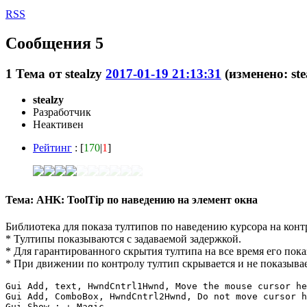
RSS
Сообщения 5
1
Тема от
stealzy
2017-01-19 21:13:31
(изменено: ste
stealzy
Разработчик
Неактивен
Рейтинг
: [
170
|
1
]
Тема: AHK: ToolTip по наведению на элемент окна
Библиотека для показа тултипов по наведению курсора на конт
* Тултипы показываются с задаваемой задержкой.
* Для гарантированного скрытия тултипа на все время его показ
* При движении по контролу тултип скрывается и не показывае
Gui Add, text, HwndCntrl1Hwnd, Move the mouse cursor he
Gui Add, ComboBox, HwndCntrl2Hwnd, Do not move cursor h
Gui Show ; ↓ Magic
