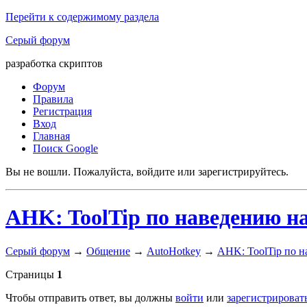
Перейти к содержимому раздела
Серый форум
разработка скриптов
Форум
Правила
Регистрация
Вход
Главная
Поиск Google
Вы не вошли.
Пожалуйста, войдите или зарегистрируйтесь.
AHK: ToolTip по наведению на
Серый форум
→
Общение
→
AutoHotkey
→
AHK: ToolTip по н
Страницы
1
Чтобы отправить ответ, вы должны
войти
или
зарегистрироват