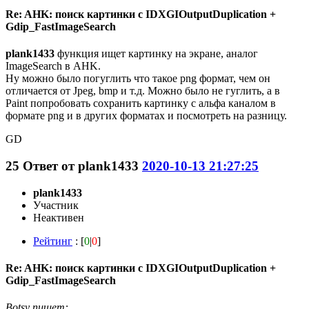
Re: AHK: поиск картинки с IDXGIOutputDuplication +
Gdip_FastImageSearch
plank1433
функция ищет картинку на экране, аналог
ImageSearch в AHK.
Ну можно было погуглить что такое png формат, чем он
отличается от Jpeg, bmp и т.д. Можно было не гуглить, а в
Paint попробовать сохранить картинку с альфа каналом в
формате png и в других форматах и посмотреть на разницу.
GD
25
Ответ от
plank1433
2020-10-13 21:27:25
plank1433
Участник
Неактивен
Рейтинг
: [
0
|
0
]
Re: AHK: поиск картинки с IDXGIOutputDuplication +
Gdip_FastImageSearch
Botsy пишет: