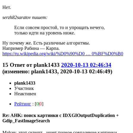
Нет.
serzh82saratov пишет:
Если совсем простой, то и упрощать нечего,
только идти на уровень ниже.
Ну почему же. Есть различные алгоритмы.
Например Рабина — Карпа.
https://ru.wikipedia.org/wiki/%D0%90%D0 … 0%BF%D0%B0
15
Ответ от
plank1433
2020-10-13 02:46:34
(изменено: plank1433, 2020-10-13 02:46:49)
plank1433
Участник
Неактивен
Рейтинг
: [
0
|
0
]
Re: AHK: поиск картинки с IDXGIOutputDuplication +
Gdip_FastImageSearch
Malcev, этот скрипт - ищет точное совпадение картинки