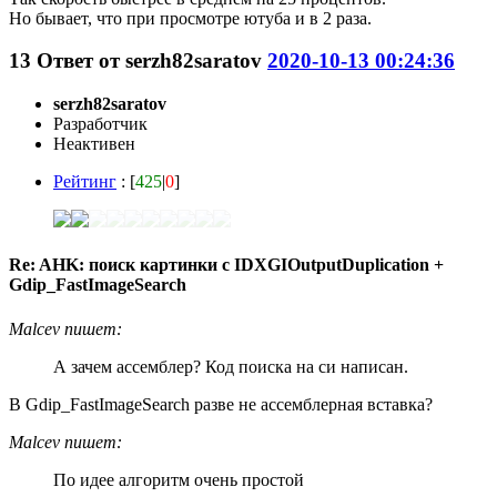
Но бывает, что при просмотре ютуба и в 2 раза.
13
Ответ от
serzh82saratov
2020-10-13 00:24:36
serzh82saratov
Разработчик
Неактивен
Рейтинг
: [
425
|
0
]
Re: AHK: поиск картинки с IDXGIOutputDuplication +
Gdip_FastImageSearch
Malcev пишет:
А зачем ассемблер? Код поиска на си написан.
В Gdip_FastImageSearch разве не ассемблерная вставка?
Malcev пишет:
По идее алгоритм очень простой