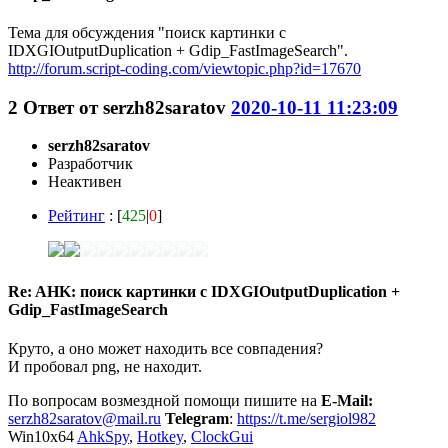
Тема для обсуждения "поиск картинки с
IDXGIOutputDuplication + Gdip_FastImageSearch".
http://forum.script-coding.com/viewtopic.php?id=17670
2
Ответ от
serzh82saratov
2020-10-11 11:23:09
serzh82saratov
Разработчик
Неактивен
Рейтинг
: [
425
|
0
]
Re: AHK: поиск картинки с IDXGIOutputDuplication +
Gdip_FastImageSearch
Круто, а оно может находить все совпадения?
И пробовал png, не находит.
По вопросам возмездной помощи пишите на
E-Mail:
serzh82saratov@mail.ru
Telegram
:
https://t.me/sergiol982
Win10x64
AhkSpy
,
Hotkey
,
ClockGui