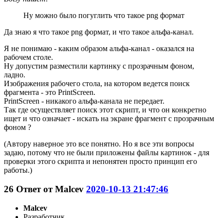
Ну можно было погуглить что такое png формат
Да знаю я что такое png формат, и что такое альфа-канал.
Я не понимаю - каким образом альфа-канал - оказался на
рабочем столе.
Ну допустим разместили картинку с прозрачным фоном,
ладно.
Изображения рабочего стола, на котором ведется поиск
фрагмента - это PrintScreen.
PrintScreen - никакого альфа-канала не передает.
Так где осуществляет поиск этот скрипт, и что он конкретно
ищет и что означает - искать на экране фрагмент с прозрачным
фоном ?
(Автору наверное это все понятно. Но я все эти вопросы
задаю, потому что не были приложены файлы картинок - для
проверки этого скрипта и непонятен просто принцип его
работы.)
26
Ответ от
Malcev
2020-10-13 21:47:46
Malcev
Разработчик