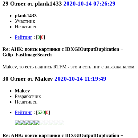
29
Ответ от
plank1433
2020-10-14 07:26:29
plank1433
Участник
Неактивен
Рейтинг
: [
0
|
0
]
Re: AHK: поиск картинки с IDXGIOutputDuplication +
Gdip_FastImageSearch
Malcev, то есть надпись RTFM - это и есть пнг с альфаканалом.
30
Ответ от
Malcev
2020-10-14 11:19:49
Malcev
Разработчик
Неактивен
Рейтинг
: [
620
|
0
]
Re: AHK: поиск картинки с IDXGIOutputDuplication +