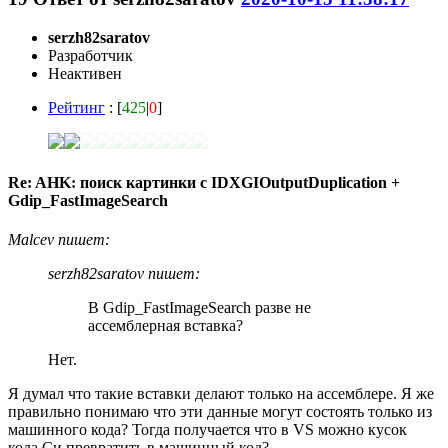
serzh82saratov
Разработчик
Неактивен
Рейтинг
: [
425
|
0
]
Re: AHK: поиск картинки с IDXGIOutputDuplication +
Gdip_FastImageSearch
Malcev пишет:
serzh82saratov пишет:
В Gdip_FastImageSearch разве не
ассемблерная вставка?
Нет.
Я думал что такие вставки делают только на ассемблере. Я же
правильно понимаю что эти данные могут состоять только из
машинного кода? Тогда получается что в VS можно кусок
кода Си превратить в машинный код?