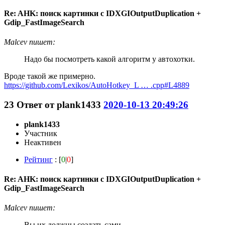
Re: AHK: поиск картинки с IDXGIOutputDuplication +
Gdip_FastImageSearch
Malcev пишет:
Надо бы посмотреть какой алгоритм у автохотки.
Вроде такой же примерно.
https://github.com/Lexikos/AutoHotkey_L … .cpp#L4889
23
Ответ от
plank1433
2020-10-13 20:49:26
plank1433
Участник
Неактивен
Рейтинг
: [
0
|
0
]
Re: AHK: поиск картинки с IDXGIOutputDuplication +
Gdip_FastImageSearch
Malcev пишет:
Вы их должны создать сами.