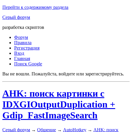
Перейти к содержимому раздела
Серый форум
разработка скриптов
Форум
Правила
Регистрация
Вход
Главная
Поиск Google
Вы не вошли.
Пожалуйста, войдите или зарегистрируйтесь.
AHK: поиск картинки с
IDXGIOutputDuplication +
Gdip_FastImageSearch
Серый форум
→
Общение
→
AutoHotkey
→
AHK: поиск