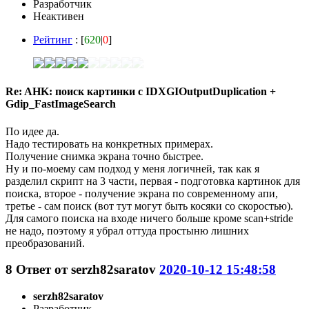
Разработчик
Неактивен
Рейтинг
: [
620
|
0
]
Re: AHK: поиск картинки с IDXGIOutputDuplication +
Gdip_FastImageSearch
По идее да.
Надо тестировать на конкретных примерах.
Получение снимка экрана точно быстрее.
Ну и по-моему сам подход у меня логичней, так как я
разделил скрипт на 3 части, первая - подготовка картинок для
поиска, второе - получение экрана по современному апи,
третье - сам поиск (вот тут могут быть косяки со скоростью).
Для самого поиска на входе ничего больше кроме scan+stride
не надо, поэтому я убрал оттуда простыню лишних
преобразований.
8
Ответ от
serzh82saratov
2020-10-12 15:48:58
serzh82saratov
Разработчик