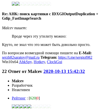
Re: AHK: поиск картинки с IDXGIOutputDuplication +
Gdip_FastImageSearch
Malcev пишет:
Вроде через эту утилиту можно:
Круто, не знал что это может быть довольно просто.
По вопросам возмездной помощи пишите на
E-Mail:
serzh82saratov@mail.ru
Telegram
:
https://t.me/sergiol982
Win10x64
AhkSpy
,
Hotkey
,
ClockGui
22
Ответ от
Malcev
2020-10-13 15:42:32
Malcev
Разработчик
Неактивен
Рейтинг
: [
620
|
0
]