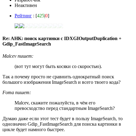
Неактивен
Рейтинг
: [
425
|
0
]
Re: AHK: поиск картинки с IDXGIOutputDuplication +
Gdip_FastImageSearch
Malcev пишет:
(вот тут могут быть косяки со скоростью).
Так а почему просто не сравнить однократный поиск
большого изображения ImageSearch и всего твоего кода?
Foma пишет:
Malcev, скажите пожалуйста, в чём его
превосходство перед стандартным ImageSearch?
Думаю даже если этот тест будет в пользу ImageSearch, то
однозначно Gdip_FastImageSearch для поиска картинки в
цикле будет намного быстрее.