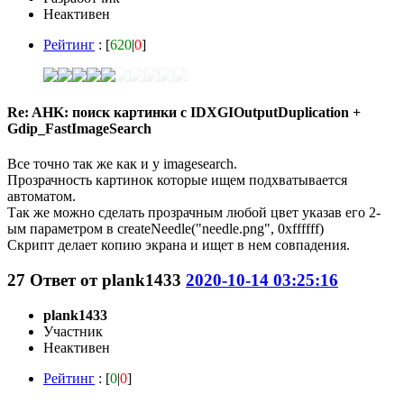
Неактивен
Рейтинг
: [
620
|
0
]
Re: AHK: поиск картинки с IDXGIOutputDuplication +
Gdip_FastImageSearch
Все точно так же как и у imagesearch.
Прозрачность картинок которые ищем подхватывается
автоматом.
Так же можно сделать прозрачным любой цвет указав его 2-
ым параметром в createNeedle("needle.png", 0xffffff)
Скрипт делает копию экрана и ищет в нем совпадения.
27
Ответ от
plank1433
2020-10-14 03:25:16
plank1433
Участник
Неактивен
Рейтинг
: [
0
|
0
]