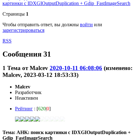
картинки с IDXGIOutputDuplication + Gdip_FastImageSearch
Страницы
1
Чтобы отправить ответ, вы должны
войти
или
зарегистрироваться
RSS
Сообщения 31
1
Тема от
Malcev
2020-10-11 06:08:06
(изменено:
Malcev, 2023-03-12 18:53:33)
Malcev
Разработчик
Неактивен
Рейтинг
: [
620
|
0
]
Тема: AHK: поиск картинки с IDXGIOutputDuplication +
Gdip_FastImageSearch