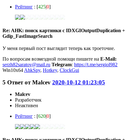
Рейтинг
: [
425
|
0
]
Re: AHK: поиск картинки с IDXGIOutputDuplication +
Gdip_FastImageSearch
У меня первый пост выглядит теперь как троеточие.
По вопросам возмездной помощи пишите на
E-Mail:
serzh82saratov@mail.ru
Telegram
:
https://t.me/sergiol982
Win10x64
AhkSpy
,
Hotkey
,
ClockGui
5
Ответ от
Malcev
2020-10-12 01:23:05
Malcev
Разработчик
Неактивен
Рейтинг
: [
620
|
0
]
Re: AHK: поиск картинки с IDXGIOutputDuplication +