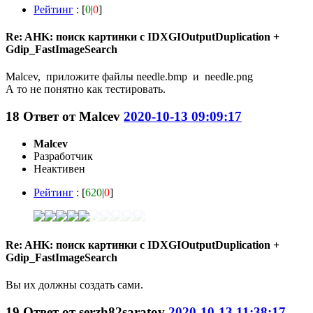
Рейтинг
: [
0
|
0
]
Re: AHK: поиск картинки с IDXGIOutputDuplication +
Gdip_FastImageSearch
Malcev, приложите файлы needle.bmp и needle.png
А то не понятно как тестировать.
18
Ответ от
Malcev
2020-10-13 09:09:17
Malcev
Разработчик
Неактивен
Рейтинг
: [
620
|
0
]
Re: AHK: поиск картинки с IDXGIOutputDuplication +
Gdip_FastImageSearch
Вы их должны создать сами.
19
Ответ от
serzh82saratov
2020-10-13 11:38:17