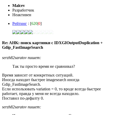
Malcev
Разработчик
Неактивен
Рейтинг
: [
620
|
0
]
Re: AHK: поиск картинки с IDXGIOutputDuplication +
Gdip_FastImageSearch
serzh82saratov пишет:
Так ты просто время не сравнивал?
Время зависит от конкретных ситуаций.
Иногда находит быстрее imagesearch иногда
Gdip_FastImageSearch.
Если использовать variation = 0, то вроде всегда быстрее
работает, правда у меня не всегда находило.
Поставил по-дефалту 0.
serzh82saratov пишет: