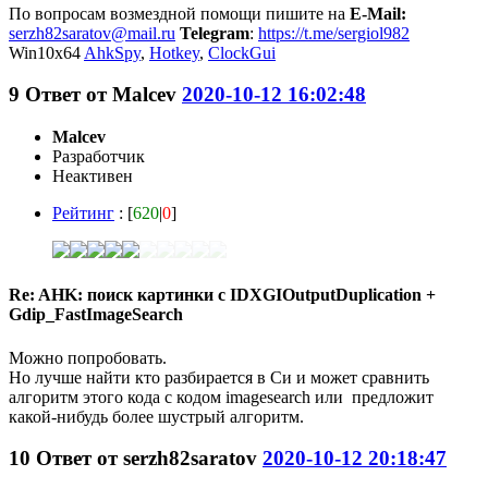
По вопросам возмездной помощи пишите на
E-Mail:
serzh82saratov@mail.ru
Telegram
:
https://t.me/sergiol982
Win10x64
AhkSpy
,
Hotkey
,
ClockGui
9
Ответ от
Malcev
2020-10-12 16:02:48
Malcev
Разработчик
Неактивен
Рейтинг
: [
620
|
0
]
Re: AHK: поиск картинки с IDXGIOutputDuplication +
Gdip_FastImageSearch
Можно попробовать.
Но лучше найти кто разбирается в Си и может сравнить
алгоритм этого кода с кодом imagesearch или предложит
какой-нибудь более шустрый алгоритм.
10
Ответ от
serzh82saratov
2020-10-12 20:18:47