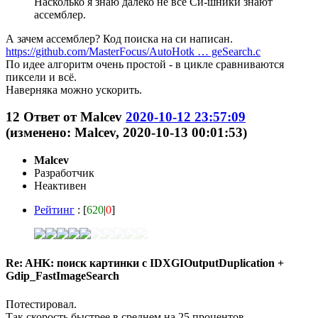
Насколько я знаю далеко не все Си-шники знают
ассемблер.
А зачем ассемблер? Код поиска на си написан.
https://github.com/MasterFocus/AutoHotk … geSearch.c
По идее алгоритм очень простой - в цикле сравниваются
пиксели и всё.
Наверняка можно ускорить.
12
Ответ от
Malcev
2020-10-12 23:57:09
(изменено: Malcev, 2020-10-13 00:01:53)
Malcev
Разработчик
Неактивен
Рейтинг
: [
620
|
0
]
Re: AHK: поиск картинки с IDXGIOutputDuplication +
Gdip_FastImageSearch
Потестировал.
Так скорость быстрее в среднем на 25 процентов.