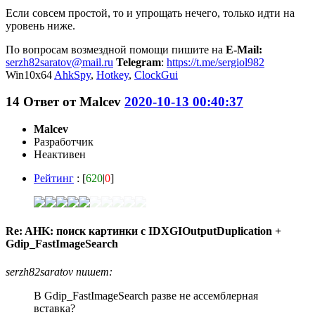
Если совсем простой, то и упрощать нечего, только идти на
уровень ниже.
По вопросам возмездной помощи пишите на
E-Mail:
serzh82saratov@mail.ru
Telegram
:
https://t.me/sergiol982
Win10x64
AhkSpy
,
Hotkey
,
ClockGui
14
Ответ от
Malcev
2020-10-13 00:40:37
Malcev
Разработчик
Неактивен
Рейтинг
: [
620
|
0
]
Re: AHK: поиск картинки с IDXGIOutputDuplication +
Gdip_FastImageSearch
serzh82saratov пишет:
В Gdip_FastImageSearch разве не ассемблерная
вставка?