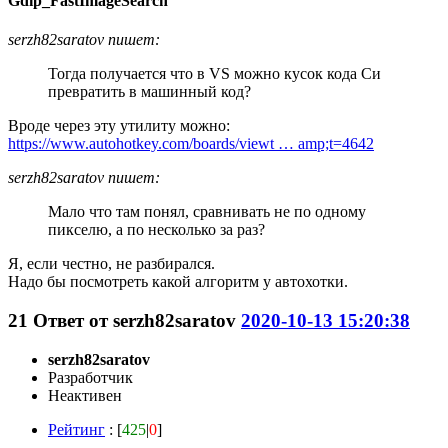
Gdip_FastImageSearch
serzh82saratov пишет:
Тогда получается что в VS можно кусок кода Си
превратить в машинный код?
Вроде через эту утилиту можно:
https://www.autohotkey.com/boards/viewt … amp;t=4642
serzh82saratov пишет:
Мало что там понял, сравнивать не по одному
пикселю, а по несколько за раз?
Я, если честно, не разбирался.
Надо бы посмотреть какой алгоритм у автохотки.
21
Ответ от
serzh82saratov
2020-10-13 15:20:38
serzh82saratov
Разработчик
Неактивен
Рейтинг
: [
425
|
0
]