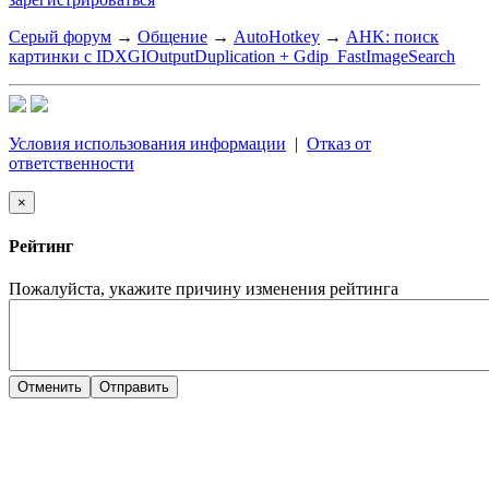
Серый форум
→
Общение
→
AutoHotkey
→
AHK: поиск
картинки с IDXGIOutputDuplication + Gdip_FastImageSearch
Условия использования информации
|
Отказ от
ответственности
×
Рейтинг
Пожалуйста, укажите причину изменения рейтинга
Отменить
Отправить