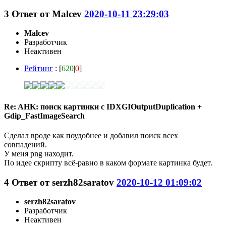
3
Ответ от
Malcev
2020-10-11 23:29:03
Malcev
Разработчик
Неактивен
Рейтинг
: [
620
|
0
]
Re: AHK: поиск картинки с IDXGIOutputDuplication +
Gdip_FastImageSearch
Сделал вроде как поудобнее и добавил поиск всех
совпадений.
У меня png находит.
По идее скрипту всё-равно в каком формате картинка будет.
4
Ответ от
serzh82saratov
2020-10-12 01:09:02
serzh82saratov
Разработчик
Неактивен