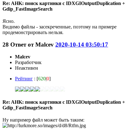
Re: AHK: поиск картинки с IDXGIOutputDuplication +
Gdip_FastImageSearch
Ясно.
Видимо файлы - засекреченные, поэтому на примере
продемонстрировать нельзя.
28
Ответ от
Malcev
2020-10-14 03:50:17
Malcev
Разработчик
Неактивен
Рейтинг
: [
620
|
0
]
Re: AHK: поиск картинки с IDXGIOutputDuplication +
Gdip_FastImageSearch
Ну например файл может быть таким: