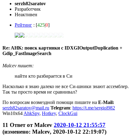
serzh82saratov
Разработчик
Неактивен
Рейтинг
: [
425
|
0
]
Re: AHK: поиск картинки с IDXGIOutputDuplication +
Gdip_FastImageSearch
Malcev пишет:
найти кто разбирается в Си
Насколько я знаю далеко не все Си-шники знают ассемблер.
Так ты просто время не сравнивал?
По вопросам возмездной помощи пишите на
E-Mail:
serzh82saratov@mail.ru
Telegram
:
https://t.me/sergiol982
Win10x64
AhkSpy
,
Hotkey
,
ClockGui
11
Ответ от
Malcev
2020-10-12 21:55:57
(изменено: Malcev, 2020-10-12 22:19:07)