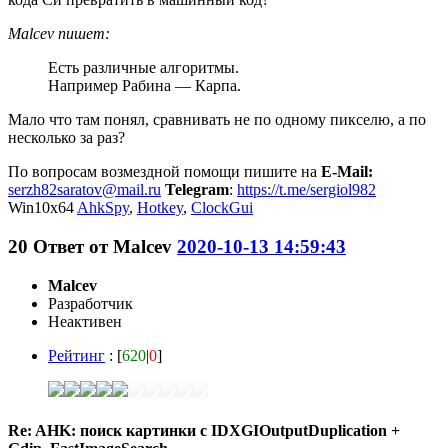
Malcev пишет:
Есть различные алгоритмы.
Например Рабина — Карпа.
Мало что там понял, сравнивать не по одному пикселю, а по
несколько за раз?
По вопросам возмездной помощи пишите на
E-Mail:
serzh82saratov@mail.ru
Telegram
:
https://t.me/sergiol982
Win10x64
AhkSpy
,
Hotkey
,
ClockGui
20
Ответ от
Malcev
2020-10-13 14:59:43
Malcev
Разработчик
Неактивен
Рейтинг
: [
620
|
0
]
Re: AHK: поиск картинки с IDXGIOutputDuplication +