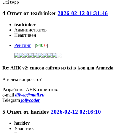
ExitApp
4
Ответ от
teadrinker
2026-02-12 01:31:46
teadrinker
Администратор
Неактивен
Рейтинг
: [
940
|
0
]
Re: AHK v2: список сайтов из txt в json для Amnezia
А в чём вопрос-то?
Разработка AHK-скриптов:
e-mail
dfiveg@mail.ru
Telegram
jollycoder
5
Ответ от
haridev
2026-02-12 02:16:10
haridev
Участник