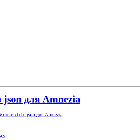
в json для Amnezia
тов из txt в json для Amnezia
ься