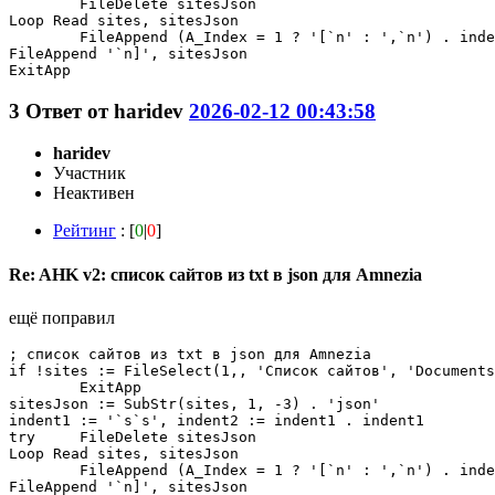
	FileDelete sitesJson

Loop Read sites, sitesJson

	FileAppend (A_Index = 1 ? '[`n' : ',`n') . indent1 . '{`n' . indent2 . '"hostname": "' . A_LoopReadLine . '"`n' . indent1 . '}'

FileAppend '`n]', sitesJson

ExitApp
3
Ответ от
haridev
2026-02-12 00:43:58
haridev
Участник
Неактивен
Рейтинг
: [
0
|
0
]
Re: AHK v2: список сайтов из txt в json для Amnezia
ещё поправил
; список сайтов из txt в json для Amnezia

if !sites := FileSelect(1,, 'Список сайтов', 'Documents
	ExitApp

sitesJson := SubStr(sites, 1, -3) . 'json'

indent1 := '`s`s', indent2 := indent1 . indent1

try	FileDelete sitesJson

Loop Read sites, sitesJson

	FileAppend (A_Index = 1 ? '[`n' : ',`n') . indent1 . '{`n' . indent2 . '"hostname": "' . A_LoopReadLine . '"`n' . indent1 . '}'

FileAppend '`n]', sitesJson
