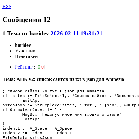
RSS
Сообщения 12
1
Тема от
haridev
2026-02-11 19:31:21
haridev
Участник
Неактивен
Рейтинг
: [
0
|
0
]
Тема: AHK v2: список сайтов из txt в json для Amnezia
; список сайтов из txt в json для Amnezia

if !sites := FileSelect(1,, 'Список сайтов', 'Documents
	ExitApp

sitesJson := StrReplace(sites, '.txt', '.json',, &Outpu
if OutputVarCount != 1 {

	MsgBox 'Недопустимое имя входного файла'

	ExitApp

}

indent1 := A_Space . A_Space

indent2 := indent1 . indent1

FileDelete sitesJson
