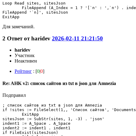
Loop Read sites, sitesJson

	FileAppend (A_Index = 1 ? '[`n' : ',`n') . indent1 . '{`n' . indent2 . '"hostname": "' . A_LoopReadLine . '"`n' . indent1 . '}'

FileAppend '`n]', sitesJson

ExitApp
Для замечаний.
2
Ответ от
haridev
2026-02-11 21:21:50
haridev
Участник
Неактивен
Рейтинг
: [
0
|
0
]
Re: AHK v2: список сайтов из txt в json для Amnezia
Подправил
; список сайтов из txt в json для Amnezia

if !sites := FileSelect(1,, 'Список сайтов', 'Documents
	ExitApp

sitesJson := SubStr(sites, 1, -3) . 'json'

indent1 := A_Space . A_Space

indent2 := indent1 . indent1

if FileExist(sitesJson)
