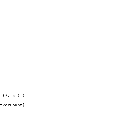
 (*.txt)')

tVarCount)
