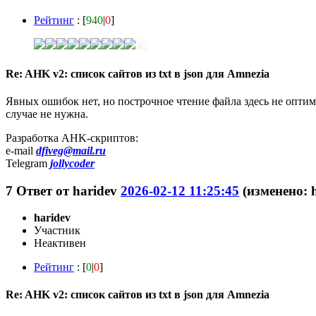
Рейтинг
: [
940
|
0
]
Re: AHK v2: список сайтов из txt в json для Amnezia
Явных ошибок нет, но построчное чтение файла здесь не оптима
случае не нужна.
Разработка AHK-скриптов:
e-mail
dfiveg@mail.ru
Telegram
jollycoder
7
Ответ от
haridev
2026-02-12 11:25:45
(изменено: h
haridev
Участник
Неактивен
Рейтинг
: [
0
|
0
]
Re: AHK v2: список сайтов из txt в json для Amnezia