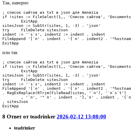
Так, наверно
; список сайтов из txt в json для Amnezia

if !sites := FileSelect(1,, 'Список сайтов', 'Documents
	ExitApp

sitesJson := SubStr(sites, 1, -3) . 'json'

try	FileDelete sitesJson

indent := '`s`s', indent2 := indent . indent

FileAppend '[`n' . indent . '{`n' . indent2 . '"hostnam
ExitApp
или так
; список сайтов из txt в json для Amnezia

if !sites := FileSelect(1,, 'Список сайтов', 'Documents
	ExitApp

sitesJson := SubStr(sites, 1, -3) . 'json'

try	FileDelete sitesJson

indent := '`s`s', indent2 := indent . indent

FileAppend '[`n' . indent . '{`n' . indent2 . '"hostnam
. RegExReplace(RTrim(FileRead(sites, '`n'), '`n`s`t')

	, '`n', '"`n' . indent . '},`n' . indent . '{`n' . indent2 . '"hostname": "') . '"`n' . indent . '}`n]'

, sitesJson

ExitApp
8
Ответ от
teadrinker
2026-02-12 13:08:00
teadrinker