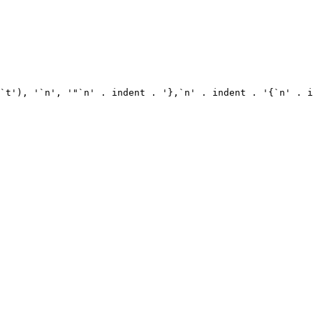
`t'), '`n', '"`n' . indent . '},`n' . indent . '{`n' . i