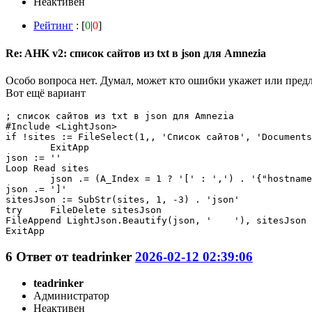
Неактивен
Рейтинг
: [
0
|
0
]
Re: AHK v2: список сайтов из txt в json для Amnezia
Особо вопроса нет. Думал, может кто ошибки укажет или пред
Вот ещё вариант
; список сайтов из txt в json для Amnezia

#Include <LightJson>

if !sites := FileSelect(1,, 'Список сайтов', 'Documents
	ExitApp

json := ''

Loop Read sites

	json .= (A_Index = 1 ? '[' : ',') . '{"hostname":"' . A_LoopReadLine . '"}'

json .= ']'

sitesJson := SubStr(sites, 1, -3) . 'json'

try	FileDelete sitesJson

FileAppend LightJson.Beautify(json, '    '), sitesJson

ExitApp
6
Ответ от
teadrinker
2026-02-12 02:39:06
teadrinker
Администратор
Неактивен