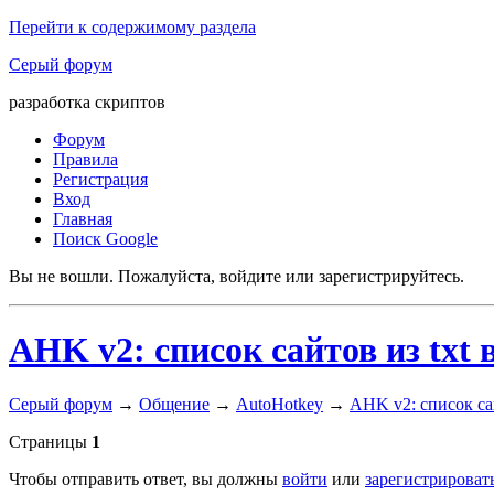
Перейти к содержимому раздела
Серый форум
разработка скриптов
Форум
Правила
Регистрация
Вход
Главная
Поиск Google
Вы не вошли.
Пожалуйста, войдите или зарегистрируйтесь.
AHK v2: список сайтов из txt 
Серый форум
→
Общение
→
AutoHotkey
→
AHK v2: список сай
Страницы
1
Чтобы отправить ответ, вы должны
войти
или
зарегистрироват