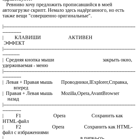
Ревниво хочу предложить прописавшийся в моей
автозагрузке скрипт. Немало здесь надёрганного, но есть
также вещи "совершенно оригинальные".
|-------------------------------------------------------------------------------------
------------
| КЛАВИШИ АКТИВЕН
ЭФФЕКТ
|-------------------------------------------------------------------------------------
-----------
| Средняя кнопка мыши закрыть окно,
удерживаемая - меню
|-------------------------------------------------------------------------------------
------------
| Левая + Правая мышь Проводники,IExplorer,Справка,
вперед
| Правая + Левая мышь Mozilla,Opera,AvantBrowser
назад
|-------------------------------------------------------------------------------------
------------
| F1 Opera Сохранить как
HTML-файл
| F2 Opera Сохранить как HTML-
файл с избражениями
| в папка-со-