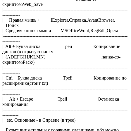
скриптом\Web_Save
|-------------------------------------------------------------------------------------
------------
| Правая мышь + IExplorer,Справка,AvantBrowser,
Поиск
| Средняя кнопка мыши MSOfficeWord,RegEdit,Opera
|-------------------------------------------------------------------------------------
------------
| Alt + Буква диска Трей Копирование
дисков (в скрытую папку
| (ADEFGHIJKLMN) папка-со-
скриптом\Pack\)
|-------------------------------------------------------------------------------------
------------
| Ctrl + Буква диска Трей Копирование по
расширению(стоит txt)
|-------------------------------------------------------------------------------------
------------
| Alt + Escape Трей Остановка
копирования
|-------------------------------------------------------------------------------------
-----------
| etc. Основные - в Справке (в трее).
Будьте внимательны с горячими клавишами, ибо можно