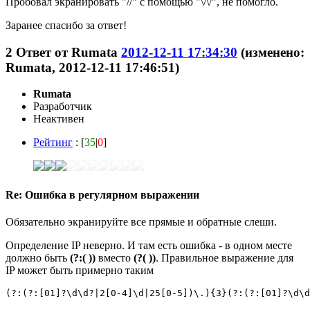
Пробовал экранировать "//" с помощью "\/\/", не помогло.
Заранее спасибо за ответ!
2
Ответ от
Rumata
2012-12-11 17:34:30
(изменено:
Rumata, 2012-12-11 17:46:51)
Rumata
Разработчик
Неактивен
Рейтинг
: [
35
|
0
]
Re: Ошибка в регулярном выражении
Обязательно экранируйте все прямые и обратные слеши.
Определение IP неверно. И там есть ошибка - в одном месте
должно быть
(?:( ))
вместо
(?( ))
. Правильное выражение для
IP может быть примерно таким
(?:(?:[01]?\d\d?|2[0-4]\d|25[0-5])\.){3}(?:(?:[01]?\d\