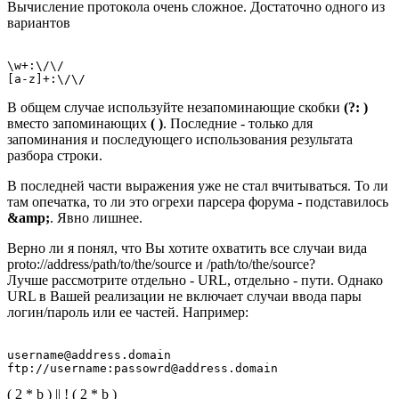
Вычисление протокола очень сложное. Достаточно одного из
вариантов
\w+:\/\/

В общем случае используйте незапоминающие скобки
(?: )
вместо запоминающих
( )
. Последние - только для
запоминания и последующего использования результата
разбора строки.
В последней части выражения уже не стал вчитываться. То ли
там опечатка, то ли это огрехи парсера форума - подставилось
&amp;
. Явно лишнее.
Верно ли я понял, что Вы хотите охватить все случаи вида
proto://address/path/to/the/source и /path/to/the/source?
Лучше рассмотрите отдельно - URL, отдельно - пути. Однако
URL в Вашей реализации не включает случаи ввода пары
логин/пароль или ее частей. Например:
username@address.domain

( 2 * b ) || ! ( 2 * b )