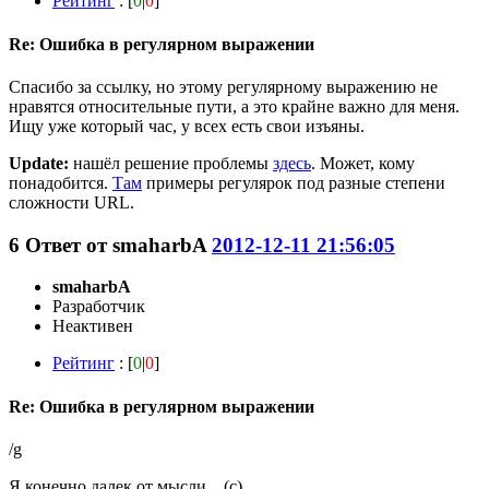
Рейтинг
: [
0
|
0
]
Re: Ошибка в регулярном выражении
Спасибо за ссылку, но этому регулярному выражению не
нравятся относительные пути, а это крайне важно для меня.
Ищу уже который час, у всех есть свои изъяны.
Update:
нашёл решение проблемы
здесь
. Может, кому
понадобится.
Там
примеры регулярок под разные степени
сложности URL.
6
Ответ от
smaharbA
2012-12-11 21:56:05
smaharbA
Разработчик
Неактивен
Рейтинг
: [
0
|
0
]
Re: Ошибка в регулярном выражении
/g
Я конечно далек от мысли... (с)