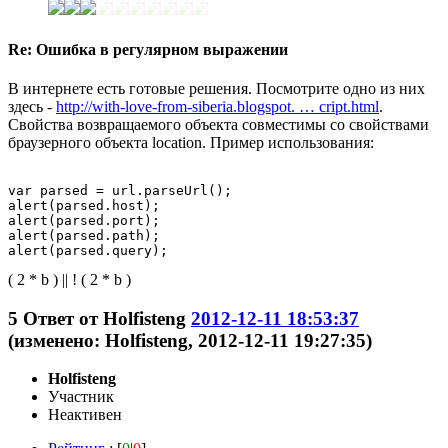
Re: Ошибка в регулярном выражении
В интернете есть готовые решения. Посмотрите одно из них
здесь -
http://with-love-from-siberia.blogspot. … cript.html
.
Свойства возвращаемого объекта совместимы со свойствами
браузерного объекта location. Пример использования:
var parsed = url.parseUrl();

alert(parsed.host);

alert(parsed.port);

alert(parsed.path);

( 2 * b ) || ! ( 2 * b )
5
Ответ от
Holfisteng
2012-12-11 18:53:37
(изменено: Holfisteng, 2012-12-11 19:27:35)
Holfisteng
Участник
Неактивен