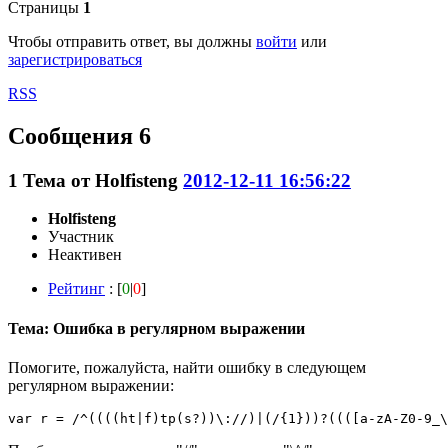
Страницы
1
Чтобы отправить ответ, вы должны
войти
или
зарегистрироваться
RSS
Сообщения 6
1
Тема от
Holfisteng
2012-12-11 16:56:22
Holfisteng
Участник
Неактивен
Рейтинг
: [
0
|
0
]
Тема: Ошибка в регулярном выражении
Помогите, пожалуйста, найти ошибку в следующем
регулярном выражении:
var r = /^((((ht|f)tp(s?))\://)|(/{1}))?((([a-zA-Z0-9_