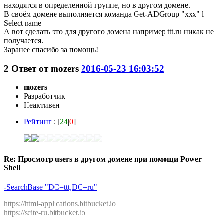
находятся в определенной группе, но в другом домене.
В своём домене выполняется команда Get-ADGroup "xxx" l
Select name
А вот сделать это для другого домена например ttt.ru никак не
получается.
Заранее спасибо за помощь!
2
Ответ от
mozers
2016-05-23 16:03:52
mozers
Разработчик
Неактивен
Рейтинг
: [
24
|
0
]
Re: Просмотр users в другом домене при помощи Power
Shell
-SearchBase "DC=ttt,DC=ru"
https://html-applications.bitbucket.io
https://scite-ru.bitbucket.io