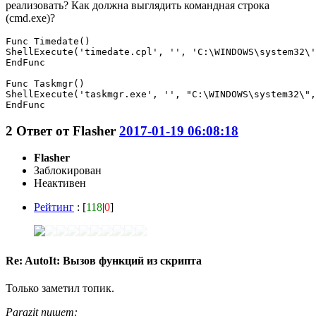
реализовать? Как должна выглядить командная строка
(cmd.exe)?
Func Timedate()

ShellExecute('timedate.cpl', '', 'C:\WINDOWS\system32\'
EndFunc

Func Taskmgr()

ShellExecute('taskmgr.exe', '', "C:\WINDOWS\system32\",
2
Ответ от
Flasher
2017-01-19 06:08:18
Flasher
Заблокирован
Неактивен
Рейтинг
: [
118
|
0
]
Re: AutoIt: Вызов функций из скрипта
Только заметил топик.
Parazit пишет: