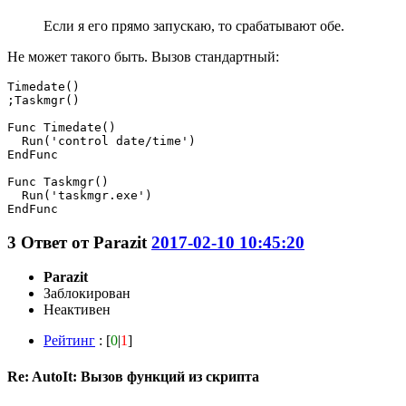
Если я его прямо запускаю, то срабатывают обе.
Не может такого быть. Вызов стандартный:
Timedate()

;Taskmgr()

Func Timedate()

  Run('control date/time')

EndFunc

Func Taskmgr()

  Run('taskmgr.exe')

EndFunc
3
Ответ от
Parazit
2017-02-10 10:45:20
Parazit
Заблокирован
Неактивен
Рейтинг
: [
0
|
1
]
Re: AutoIt: Вызов функций из скрипта