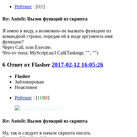
Рейтинг
: [
0
|
1
]
Re: AutoIt: Вызов функций из скрипта
Я имею в виду, а возможно-ли вызвать функцию из
командной строки, передав ей в виде аргумента имя
функции?
Через Call, или Еxecute.
Что-то типа: MyScript.au3 Call(Taskmgr, "", "")
6
Ответ от
Flasher
2017-02-12 16:05:26
Flasher
Заблокирован
Неактивен
Рейтинг
: [
118
|
0
]
Re: AutoIt: Вызов функций из скрипта
Ну, так и следует в начале скрипта писать