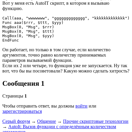
Вот у меня есть AutoIT скрипт, в котором я вызываю
функцию.
Call(aaa, "wwwwwww", "ggggggggggggg", "kkkkkkkkkkkkk")

Func aaa($rrr, $ttt, $yyy)

MsgBox(0, "Msg", $rrr)

MsgBox(0, "Msg", $ttt)

MsgBox(0, "Msg", $yyy)

Он работает, но только в том случае, если количество
аргументов, точно равно количеству принимаемых
параметров вызываемой функции.
Если их 2 или четыре, то функция уже не запускается. Ну так
вот, что бы вы посоветовали? Какую можно сделать хитрость?
Сообщения 1
Страницы
1
Чтобы отправить ответ, вы должны
войти
или
зарегистрироваться
Серый форум
→
Общение
→
Прочие скриптовые технологии
→
AutoIt: Вызов функции с определённым количеством
аргументов