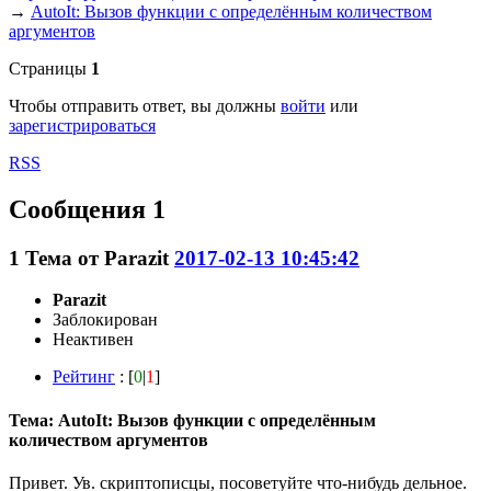
→
AutoIt: Вызов функции с определённым количеством
аргументов
Страницы
1
Чтобы отправить ответ, вы должны
войти
или
зарегистрироваться
RSS
Сообщения 1
1
Тема от
Parazit
2017-02-13 10:45:42
Parazit
Заблокирован
Неактивен
Рейтинг
: [
0
|
1
]
Тема: AutoIt: Вызов функции с определённым
количеством аргументов
Привет. Ув. скриптописцы, посоветуйте что-нибудь дельное.