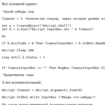
Вот основной скрипт:
'Какой-нибудь код

Timeout = 5 'Количество секунд, через которое должен от
Set a = CreateObject("WScript.Shell")

Set b = a.Exec("Wscript InputBox.vbs " & Timeout)

Do

If b.ExitCode = 0 Then TimeoutInputBox = b.StdOut.ReadA
WScript.Sleep 100

Loop Until b.Status = 1 

If TimeoutInputBox <> "" Then MsgBox TimeoutInputBox El
'Продолжение кода
А вот вспомогательный:
WScript.Timeout = WScript.Arguments.Item(0)

Ну а если делать временный, то можно одним скриптом...