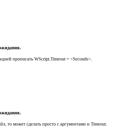
 ожидания.
кцией прописать WScript.Timeout = <Seconds>.
 ожидания.
йл, то может сделать просто с аргументами и Timeout.