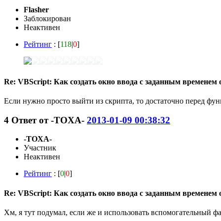
Flasher
Заблокирован
Неактивен
Рейтинг
: [
118
|
0
]
Re: VBScript: Как создать окно ввода с заданным временем
Если нужно просто выйти из скрипта, то достаточно перед фун
4
Ответ от
-TOXA-
2013-01-09 00:38:32
-TOXA-
Участник
Неактивен
Рейтинг
: [
0
|
0
]
Re: VBScript: Как создать окно ввода с заданным временем
Хм, я тут подумал, если же и использовать вспомогательный фа