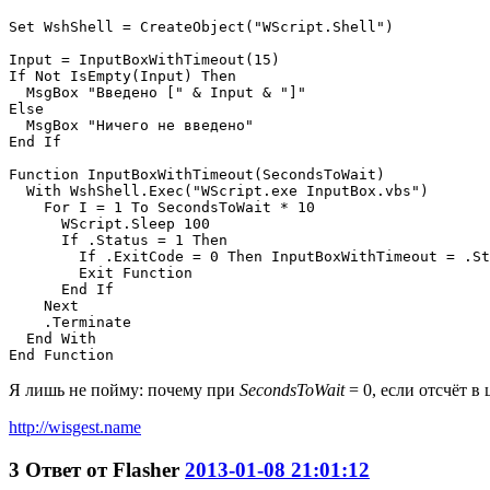
Set WshShell = CreateObject("WScript.Shell")

Input = InputBoxWithTimeout(15)

If Not IsEmpty(Input) Then

  MsgBox "Введено [" & Input & "]"

Else

  MsgBox "Ничего не введено"

End If

Function InputBoxWithTimeout(SecondsToWait)

  With WshShell.Exec("WScript.exe InputBox.vbs")

    For I = 1 To SecondsToWait * 10

      WScript.Sleep 100

      If .Status = 1 Then

        If .ExitCode = 0 Then InputBoxWithTimeout = .St
        Exit Function

      End If

    Next

    .Terminate

  End With

Я лишь не пойму: почему при
SecondsToWait
= 0, если отсчёт в 
http://wisgest.name
3
Ответ от
Flasher
2013-01-08 21:01:12