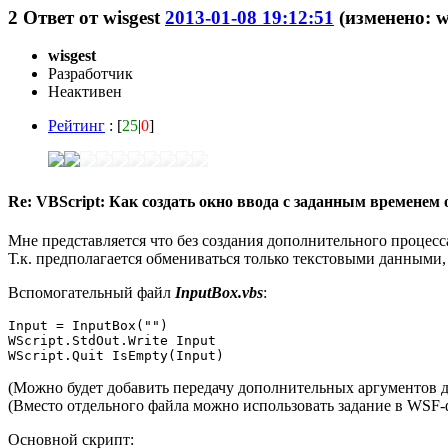
2
Ответ от
wisgest
2013-01-08 19:12:51
(изменено: w
wisgest
Разработчик
Неактивен
Рейтинг
: [
25
|
0
]
Re: VBScript: Как создать окно ввода с заданным временем
Мне представляется что без создания дополнительного процесса
Т.к. предполагается обмениваться только текстовыми данными,
Вспомогательный файл
InputBox.vbs
:
Input = InputBox("")

WScript.StdOut.Write Input

WScript.Quit IsEmpty(Input)
(Можно будет добавить передачу дополнительных аргументов 
(Вместо отдельного файла можно использовать задание в WSF-
Основной скрипт: