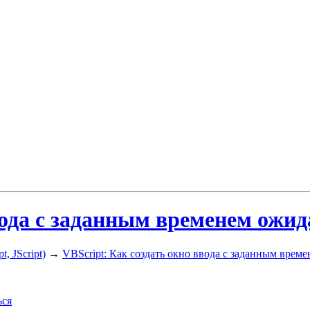
вода с заданным временем ожид
, JScript)
→
VBScript: Как создать окно ввода с заданным врем
ься