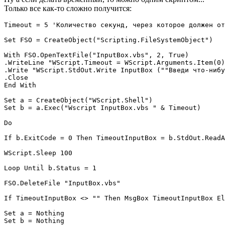
Только все как-то сложно получится:
Timeout = 5 'Количество секунд, через которое должен от
Set FSO = CreateObject("Scripting.FileSystemObject")

With FSO.OpenTextFile("InputBox.vbs", 2, True)

.WriteLine "WScript.Timeout = WScript.Arguments.Item(0)
.Write "WScript.StdOut.Write InputBox (""Введи что-нибу
.Close

End With

Set a = CreateObject("WScript.Shell")

Set b = a.Exec("Wscript InputBox.vbs " & Timeout)

Do

If b.ExitCode = 0 Then TimeoutInputBox = b.StdOut.ReadA
WScript.Sleep 100

Loop Until b.Status = 1 

FSO.DeleteFile "InputBox.vbs"

If TimeoutInputBox <> "" Then MsgBox TimeoutInputBox El
Set a = Nothing

Set b = Nothing
