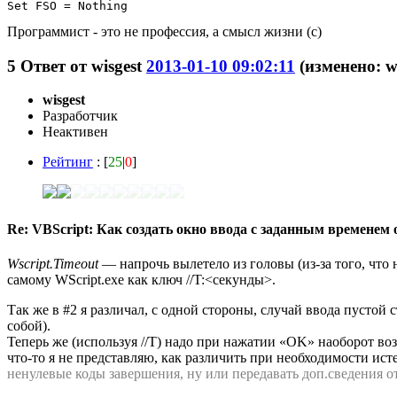
Программист - это не профессия, а смысл жизни (с)
5
Ответ от
wisgest
2013-01-10 09:02:11
(изменено: wi
wisgest
Разработчик
Неактивен
Рейтинг
: [
25
|
0
]
Re: VBScript: Как создать окно ввода с заданным временем
Wscript.Timeout
— напрочь вылетело из головы (из-за того, что н
самому WScript.exe как ключ //T:<секунды>.
Так же в #2 я различал, с одной стороны, случай ввода пусто
собой).
Теперь же (используя //T) надо при нажатии «OK» наоборот воз
что-то я не представляю, как различить при необходимости ис
ненулевые коды завершения, ну или передавать доп.сведения о