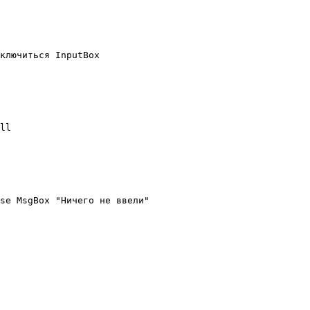
ключиться InputBox

ll

se MsgBox "Ничего не ввели"
