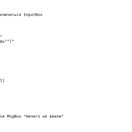
ключиться InputBox

"

дь"")"

ll

se MsgBox "Ничего не ввели"
