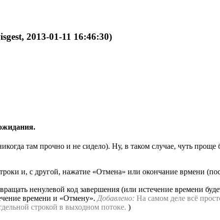
sgest, 2013-01-11 16:46:30)
 ожидания.
икогда там прочно и не сидело). Ну, в таком случае, чуть проще
й строки и, с другой, нажатие «Отмена» или окончание врмени (п
вращать ненулевой код завершения (или истечение времени будет
течение времени и «Отмену».
Добавлено
:
На самом деле всё прос
тдельной строкой в выходном потоке.
)