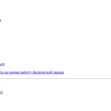
и
ься
ть на время работу физической мыши
ти