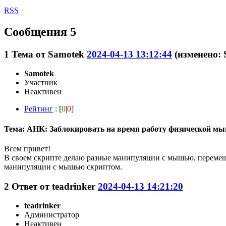
RSS
Сообщения 5
1
Тема от
Samotek
2024-04-13 13:12:44
(изменено: 
Samotek
Участник
Неактивен
Рейтинг
: [
0
|
0
]
Тема: AHK: Заблокировать на время работу физической м
Всем привет!
В своем скрипте делаю разные манипуляции с мышью, перемеща
манипуляции с мышью скриптом.
2
Ответ от
teadrinker
2024-04-13 14:21:20
teadrinker
Администратор
Неактивен