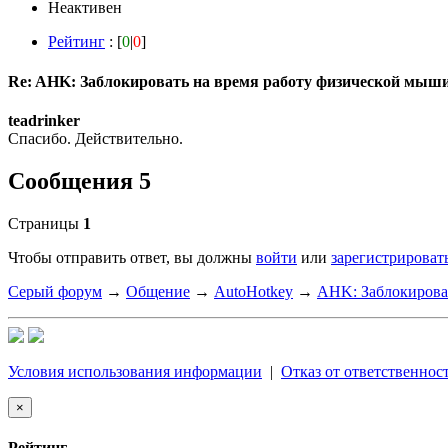
Неактивен
Рейтинг
: [
0
|
0
]
Re: AHK: Заблокировать на время работу физической мыш
teadrinker
Спасибо. Действительно.
Сообщения 5
Страницы
1
Чтобы отправить ответ, вы должны
войти
или
зарегистрироват
Серый форум
→
Общение
→
AutoHotkey
→
AHK: Заблокирова
Условия использования информации
|
Отказ от ответственнос
×
Рейтинг