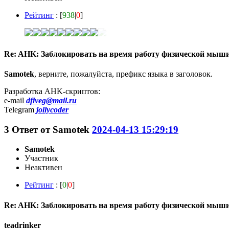
Рейтинг
: [
938
|
0
]
Re: AHK: Заблокировать на время работу физической мыш
Samotek
, верните, пожалуйста, префикс языка в заголовок.
Разработка AHK-скриптов:
e-mail
dfiveg@mail.ru
Telegram
jollycoder
3
Ответ от
Samotek
2024-04-13 15:29:19
Samotek
Участник
Неактивен
Рейтинг
: [
0
|
0
]
Re: AHK: Заблокировать на время работу физической мыш
teadrinker