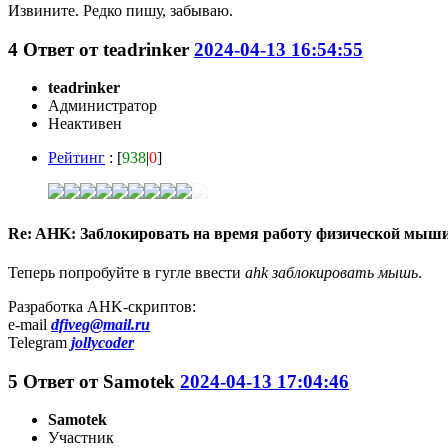
Извините. Редко пишу, забываю.
4
Ответ от
teadrinker
2024-04-13 16:54:55
teadrinker
Администратор
Неактивен
Рейтинг
: [
938
|
0
]
Re: AHK: Заблокировать на время работу физической мыш
Теперь попробуйте в гугле ввести
ahk заблокировать мышь
.
Разработка AHK-скриптов:
e-mail
dfiveg@mail.ru
Telegram
jollycoder
5
Ответ от
Samotek
2024-04-13 17:04:46
Samotek
Участник