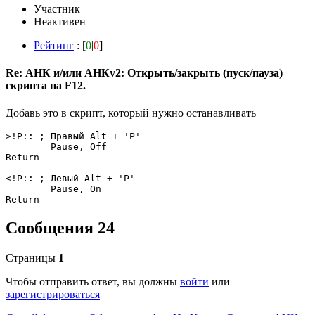
Участник
Неактивен
Рейтинг
: [
0
|
0
]
Re: АНК и/или АНКv2: Открыть/закрыть (пуск/пауза)
скрипта на F12.
Добавь это в скрипт, который нужно останавливать
>!P:: ; Правый Alt + 'P'

	Pause, Off

Return

<!P:: ; Левый Alt + 'P'

	Pause, On

Return
Сообщения 24
Страницы
1
Чтобы отправить ответ, вы должны
войти
или
зарегистрироваться