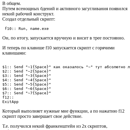
В общем.
Путем всенощных бдений и активного загугливания появился
некий рабочий конструкт.
Создал отдельный скрипт:
 f10:: Run, name.exe 
Он, по итогу, запускается вручную и висит в трее постоянно.
И теперь по клавише f10 запускается скрипт с горячими
клавишами:
$1:: Send "~1{Space}" как оказалось "~" тут абсолютно л
$2:: Send "~2{Space}"

$3:: Send "~3{Space}"

$4:: Send "~4{Space}"

$5:: Send "~5{Space}"

$6:: Send "~6{Space}"

$7:: Send "~7{Space}"

f12:: 

Который выполняет нужные мне функции, а по нажатию f12
скрипт просто завершает свое действие.
Т.е. получился некий франкенштейн из 2х скриптов,