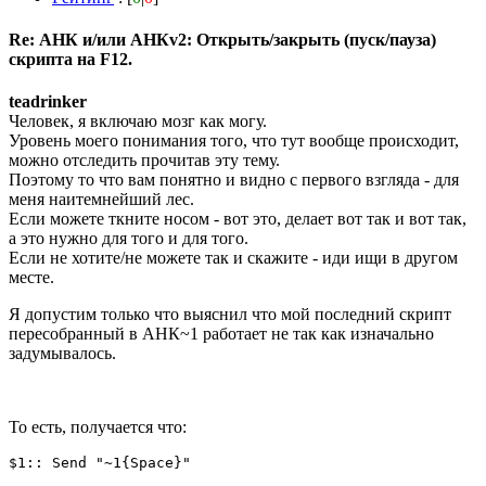
Re: АНК и/или АНКv2: Открыть/закрыть (пуск/пауза)
скрипта на F12.
teadrinker
Человек, я включаю мозг как могу.
Уровень моего понимания того, что тут вообще происходит,
можно отследить прочитав эту тему.
Поэтому то что вам понятно и видно с первого взгляда - для
меня наитемнейший лес.
Если можете ткните носом - вот это, делает вот так и вот так,
а это нужно для того и для того.
Если не хотите/не можете так и скажите - иди ищи в другом
месте.
Я допустим только что выяснил что мой последний скрипт
пересобранный в АНК~1 работает не так как изначально
задумывалось.
То есть, получается что:
$1:: Send "~1{Space}"