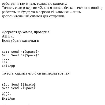
работает и там и там, только по разному.
Точнее, если в версии v2, как я понял, без кавычек оно вообще
работать не будет, то в версии v1 кавычки - лишь
дополнительный символ для отправки.
Добрался до компа, проверил.
AHKv1
Если убрать кавычки в
$1:: Send "1{Space}" 

$2:: Send "2{Space}"

....

f12:: 

То есть, сделать что б он выглядел вот так:
$1:: Send 1{Space} 

$2:: Send 2{Space}

....

f12:: 
