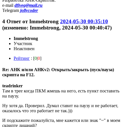
Разработка AHK-скриптов:
e-mail
dfiveg@mail.ru
Telegram
jollycoder
4
Ответ от
Immelstrong
2024-05-30 00:35:10
(изменено: Immelstrong, 2024-05-30 00:40:47)
Immelstrong
Участник
Неактивен
Рейтинг
: [
0
|
0
]
Re: АНК и/или АНКv2: Открыть/закрыть (пуск/пауза)
скрипта на F12.
teadrinker
Там в трее когда ПКМ жмешь на него, есть пункт поставить
на паузу.
Ну хотя да. Проверил. Думал ставит на паузу и не работает,
оказалось что это работает не так.)))
И подскажите пожалуйста, мне кажется или знак "~" в моем
скрипте лишний?