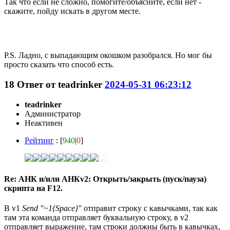
Так что если не сложно, помогите/объясните, если нет -
скажите, пойду искать в другом месте.
P.S. Ладно, с выпадающим окошком разобрался. Но мог бы
просто сказать что способ есть.
18
Ответ от
teadrinker
2024-05-31 06:23:12
teadrinker
Администратор
Неактивен
Рейтинг
: [
940
|
0
]
Re: АНК и/или АНКv2: Открыть/закрыть (пуск/пауза)
скрипта на F12.
В v1
Send "~1{Space}"
отправит строку с кавычками, так как
там эта команда отправляет буквальную строку, в v2
отправляет выражение, там строки должны быть в кавычках,