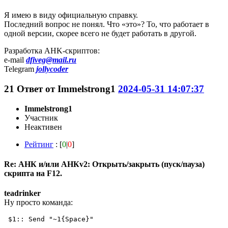
Я имею в виду официальную справку.
Последний вопрос не понял. Что «это»? То, что работает в
одной версии, скорее всего не будет работать в другой.
Разработка AHK-скриптов:
e-mail
dfiveg@mail.ru
Telegram
jollycoder
21
Ответ от
Immelstrong1
2024-05-31 14:07:37
Immelstrong1
Участник
Неактивен
Рейтинг
: [
0
|
0
]
Re: АНК и/или АНКv2: Открыть/закрыть (пуск/пауза)
скрипта на F12.
teadrinker
Ну просто команда:
 $1:: Send "~1{Space}" 