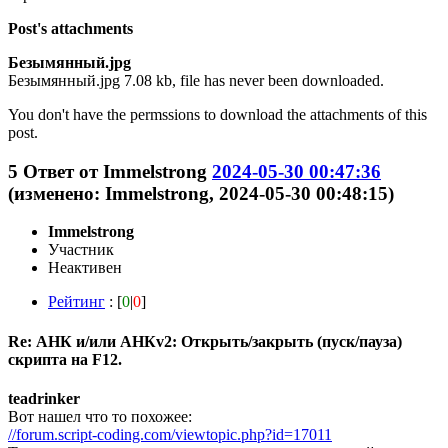
Post's attachments
Безымянный.jpg
Безымянный.jpg 7.08 kb, file has never been downloaded.
You don't have the permssions to download the attachments of this
post.
5
Ответ от
Immelstrong
2024-05-30 00:47:36
(изменено: Immelstrong, 2024-05-30 00:48:15)
Immelstrong
Участник
Неактивен
Рейтинг
: [
0
|
0
]
Re: АНК и/или АНКv2: Открыть/закрыть (пуск/пауза)
скрипта на F12.
teadrinker
Вот нашел что то похожее:
//forum.script-coding.com/viewtopic.php?id=17011