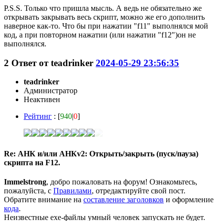
P.S.S. Только что пришла мысль. А ведь не обязательно же
открывать закрывать весь скрипт, можно же его дополнить
наверное как-то. Что бы при нажатии "f11" выполнялся мой
код, а при повторном нажатии (или нажатии "f12")он не
выполнялся.
2
Ответ от
teadrinker
2024-05-29 23:56:35
teadrinker
Администратор
Неактивен
Рейтинг
: [
940
|
0
]
Re: АНК и/или АНКv2: Открыть/закрыть (пуск/пауза)
скрипта на F12.
Immelstrong
, добро пожаловать на форум! Ознакомьтесь,
пожалуйста, с
Правилами
, отредактируйте свой пост.
Обратите внимание на
составление заголовков
и оформление
кода
.
Неизвестные exe-файлы умный человек запускать не будет.