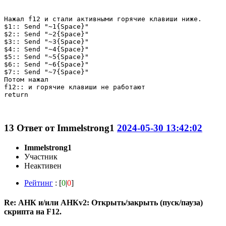
Нажал f12 и стали активными горячие клавиши ниже.

$1:: Send "~1{Space}"

$2:: Send "~2{Space}"

$3:: Send "~3{Space}"

$4:: Send "~4{Space}"

$5:: Send "~5{Space}"

$6:: Send "~6{Space}"

$7:: Send "~7{Space}"

Потом нажал

f12:: и горячие клавиши не работают

return

13
Ответ от
Immelstrong1
2024-05-30 13:42:02
Immelstrong1
Участник
Неактивен
Рейтинг
: [
0
|
0
]
Re: АНК и/или АНКv2: Открыть/закрыть (пуск/пауза)
скрипта на F12.