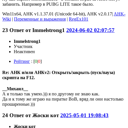
забанить. Например в PUBG LITE такое было.
Win11x64, AHK v1.1.37.01 (Unicode 64-bit), AHK v2.0.17|
AHK-
Wiki
|
Переменные и выражения
|
RegEx101
23
Ответ от
Immelstrong1
2024-06-02 02:07:57
Immelstrong1
Участник
Неактивен
Рейтинг
: [
0
|
0
]
Re: АНК и/или АНКv2: Открыть/закрыть (пуск/пауза)
скрипта на F12.
__Михаил__
А я только так умею.))) я по другому не знаю как.
Да и к тому же играю на пиратке ВоВ, вряд ли они настолько
прошаренные.)))
24
Ответ от
Жоски кот
2025-05-01 19:08:43
Жоски кот