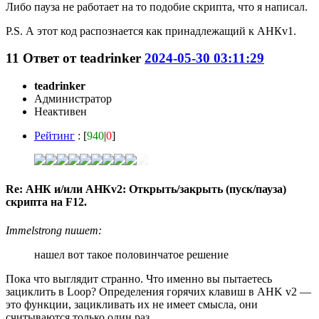
Либо пауза не работает на то подобие скрипта, что я написал.
P.S. А этот код распознается как принадлежащий к АНКv1.
11
Ответ от
teadrinker
2024-05-30 03:11:29
teadrinker
Администратор
Неактивен
Рейтинг
: [
940
|
0
]
Re: АНК и/или АНКv2: Открыть/закрыть (пуск/пауза)
скрипта на F12.
Immelstrong пишет:
нашел вот такое половинчатое решение
Пока что выглядит странно. Что именно вы пытаетесь
зациклить в Loop? Определения горячих клавиш в AHK v2 —
это функции, зацикливать их не имеет смысла, они
считываются только один раз.