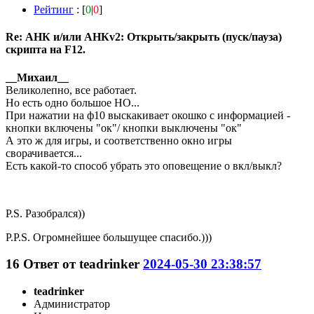
Рейтинг
: [
0
|
0
]
Re: АНК и/или АНКv2: Открыть/закрыть (пуск/пауза)
скрипта на F12.
__Михаил__
Великолепно, все работает.
Но есть одно большое НО...
При нажатии на ф10 выскакивает окошко с информацией -
кнопки включены "ок"/ кнопки выключены "ок"
А это ж для игры, и соответственно окно игры
сворачивается...
Есть какой-то способ убрать это оповещение о вкл/выкл?
P.S. Разобрался))
P.P.S. Огромнейшее большущее спасибо.)))
16
Ответ от
teadrinker
2024-05-30 23:38:57
teadrinker
Администратор