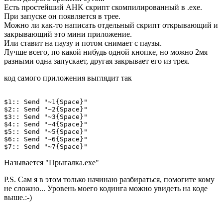
Есть простейший AHK скрипт скомпилированный в .exe.
При запуске он появляется в трее.
Можно ли как-то написать отдельный скрипт открывающий и
закрывающий это мини приложение.
Или ставит на паузу и потом снимает с паузы.
Лучше всего, по какой нибудь одной кнопке, но можно 2мя
разными одна запускает, другая закрывает его из трея.
код самого приложения выглядит так
$1:: Send "~1{Space}"

$2:: Send "~2{Space}"

$3:: Send "~3{Space}"

$4:: Send "~4{Space}"

$5:: Send "~5{Space}"

$6:: Send "~6{Space}"

Называется "Прыгалка.exe"
P.S. Сам я в этом только начинаю разбираться, помогите кому
не сложно... Уровень моего кодинга можно увидеть на коде
выше.:-)