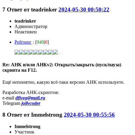
7
Ответ от
teadrinker
2024-05-30 00:50:22
teadrinker
Администратор
Неактивен
Рейтинг
: [
940
|
0
]
Re: АНК и/или АНКv2: Открыть/закрыть (пуск/пауза)
скрипта на F12.
Ещё непонятно, какую всё-таки версию AHK используете.
Разработка AHK-скриптов:
e-mail
dfiveg@mail.ru
Telegram
jollycoder
8
Ответ от
Immelstrong
2024-05-30 00:55:56
Immelstrong
Участник