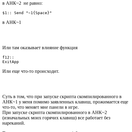
в АНК~2 не равно:
$1:: Send "~1{Space}"
в АНК~1
Или там оказывает влияние функция
f12:: 

ExitApp 
Или еще что-то происходит.
Суть в том, что при запуске скрипта скомпилированного в
АНК~1 у меня помимо заявленных клавиш, прожимается еще
что-то, что меняет мне панели в игре.
При запуске скрипта скомпилированного в АНК~2
(изначальных моих горячих клавиш) все работает без
нареканий.