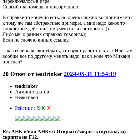
переключалось в игре.
Спасибо за помощь и информацию.
В справке то конечно есть, но очень сложно воспринимается,
к тому же там абстрактные примеры, а мне надо какое то
конкретное действие, не умею пока соотносить.))
Либо мы о разных справках говорим.))
Если не сложно киньте ссылку.
Так а если кавычки убрать, это будет работать в v1? Или там
вообще все по другому менять надо, как в коде что Михаил
прислал?
20
Ответ от
teadrinker
2024-05-31 11:54:19
teadrinker
Администратор
Неактивен
Рейтинг
: [
940
|
0
]
Re: АНК и/или АНКv2: Открыть/закрыть (пуск/пауза)
скрипта на F12.