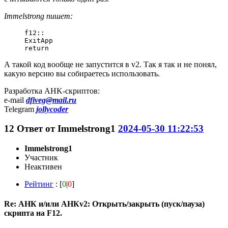
Immelstrong пишет:
f12:: 

ExitApp 

return
А такой код вообще не запустится в v2. Так я так и не понял,
какую версию вы собираетесь использовать.
Разработка AHK-скриптов:
e-mail
dfiveg@mail.ru
Telegram
jollycoder
12
Ответ от
Immelstrong1
2024-05-30 11:22:53
Immelstrong1
Участник
Неактивен
Рейтинг
: [
0
|
0
]
Re: АНК и/или АНКv2: Открыть/закрыть (пуск/пауза)
скрипта на F12.