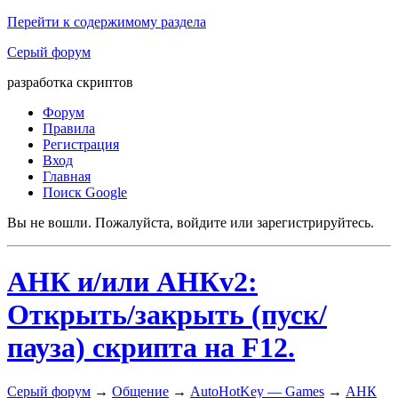
Перейти к содержимому раздела
Серый форум
разработка скриптов
Форум
Правила
Регистрация
Вход
Главная
Поиск Google
Вы не вошли.
Пожалуйста, войдите или зарегистрируйтесь.
АНК и/или АНКv2:
Открыть/закрыть (пуск/
пауза) скрипта на F12.
Серый форум
→
Общение
→
AutoHotKey — Games
→
АНК