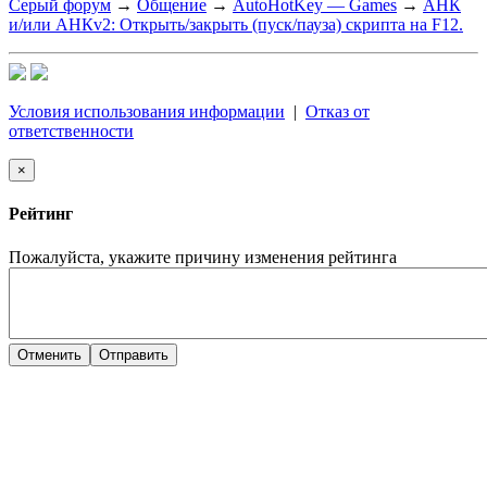
Серый форум
→
Общение
→
AutoHotKey — Games
→
АНК
и/или АНКv2: Открыть/закрыть (пуск/пауза) скрипта на F12.
Условия использования информации
|
Отказ от
ответственности
×
Рейтинг
Пожалуйста, укажите причину изменения рейтинга
Отменить
Отправить