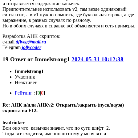
и отправляется содержание кавычек.
Предпочтительнее использовать v2, там везде одинаковый
синтаксис, а в v1 нужно помнить, где буквальная строка, а где
выражение, в разных случаях по-разному.
Но в обоих случаях в справке всё объясняется и есть примеры.
Разработка AHK-скриптов:
e-mail
dfiveg@mail.ru
Telegram
jollycoder
19
Ответ от
Immelstrong1
2024-05-31 10:12:38
Immelstrong1
Участник
Неактивен
Рейтинг
: [
0
|
0
]
Re: АНК и/или АНКv2: Открыть/закрыть (пуск/пауза)
скрипта на F12.
teadrinker
Вон оно что, кавычки значит, что по сути шифт+2.
Тогда все сходится, именно поэтому у меня все и