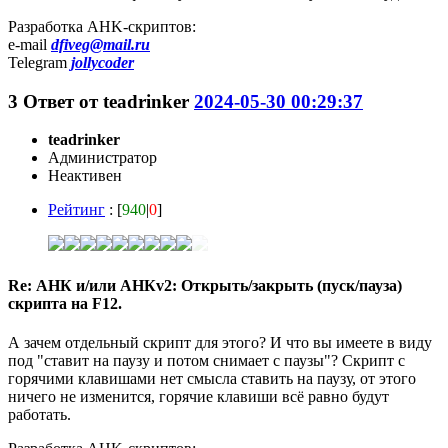
Разработка AHK-скриптов:
e-mail
dfiveg@mail.ru
Telegram
jollycoder
3
Ответ от
teadrinker
2024-05-30 00:29:37
teadrinker
Администратор
Неактивен
Рейтинг
: [
940
|
0
]
Re: АНК и/или АНКv2: Открыть/закрыть (пуск/пауза)
скрипта на F12.
А зачем отдельный скрипт для этого? И что вы имеете в виду
под "ставит на паузу и потом снимает с паузы"? Скрипт с
горячими клавишами нет смысла ставить на паузу, от этого
ничего не изменится, горячие клавиши всё равно будут
работать.