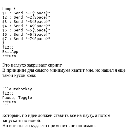
Loop {

$1:: Send "~1{Space}"

$2:: Send "~2{Space}"

$3:: Send "~3{Space}"

$4:: Send "~4{Space}"

$5:: Send "~5{Space}"

$6:: Send "~6{Space}"

$7:: Send "~7{Space}"

}

f12:: 

ExitApp 

return 
Это наглухо закрывает скрипт.
В принципе для самого минимума хватит мне, но нашел я еще
такой кусок кода:
```autohotkey 

f12:: 

Pause, Toggle 

return 

Который, по идее должен ставить все на паузу, а потом
запускать по новой.
Но вот только куда его применить не понимаю.