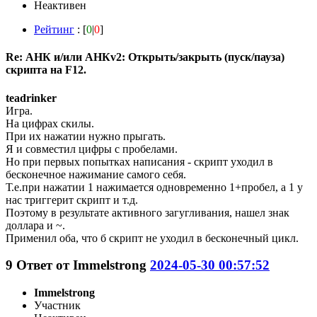
Неактивен
Рейтинг
: [
0
|
0
]
Re: АНК и/или АНКv2: Открыть/закрыть (пуск/пауза)
скрипта на F12.
teadrinker
Игра.
На цифрах скилы.
При их нажатии нужно прыгать.
Я и совместил цифры с пробелами.
Но при первых попытках написания - скрипт уходил в
бесконечное нажимание самого себя.
Т.е.при нажатии 1 нажимается одновременно 1+пробел, а 1 у
нас триггерит скрипт и т.д.
Поэтому в результате активного загугливания, нашел знак
доллара и ~.
Применил оба, что б скрипт не уходил в бесконечный цикл.
9
Ответ от
Immelstrong
2024-05-30 00:57:52
Immelstrong
Участник