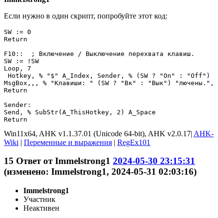
Если нужно в один скрипт, попробуйте этот код:
SW := 0

Return

F10::  ; Включение / Выключение перехвата клавиш.

SW := !SW

Loop, 7

 Hotkey, % "$" A_Index, Sender, % (SW ? "On" : "Off")

MsgBox,,, % "Клавиши: " (SW ? "Вк" : "Вык") "лючены.", 
Return

Sender:

Send, % SubStr(A_ThisHotkey, 2) A_Space

Return
Win11x64, AHK v1.1.37.01 (Unicode 64-bit), AHK v2.0.17|
AHK-
Wiki
|
Переменные и выражения
|
RegEx101
15
Ответ от
Immelstrong1
2024-05-30 23:15:31
(изменено: Immelstrong1, 2024-05-31 02:03:16)
Immelstrong1
Участник
Неактивен