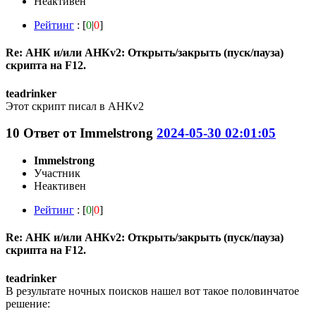
Неактивен
Рейтинг
: [
0
|
0
]
Re: АНК и/или АНКv2: Открыть/закрыть (пуск/пауза)
скрипта на F12.
teadrinker
Этот скрипт писал в АHКv2
10
Ответ от
Immelstrong
2024-05-30 02:01:05
Immelstrong
Участник
Неактивен
Рейтинг
: [
0
|
0
]
Re: АНК и/или АНКv2: Открыть/закрыть (пуск/пауза)
скрипта на F12.
teadrinker
В результате ночных поисков нашел вот такое половинчатое
решение: