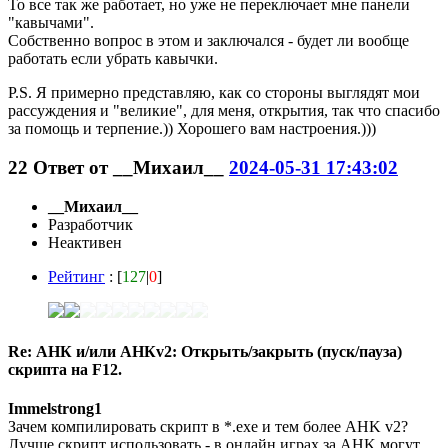
То все так же работает, но уже не переключает мне панели
"кавычами".
Собственно вопрос в этом и заключался - будет ли вообще
работать если убрать кавычки.
P.S. Я примерно представляю, как со стороны выглядят мои
рассуждения и "великие", для меня, открытия, так что спасибо
за помощь и терпение.)) Хорошего вам настроения.)))
22
Ответ от
__Михаил__
2024-05-31 17:43:02
__Михаил__
Разработчик
Неактивен
Рейтинг
: [
127
|
0
]
Re: АНК и/или АНКv2: Открыть/закрыть (пуск/пауза)
скрипта на F12.
Immelstrong1
Зачем компилировать скрипт в *.exe и тем более AHK v2?
Лучше скрипт использовать - в онлайн играх за AHK могут