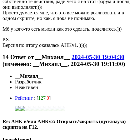
собственно те действия, ради чего я на этот форум и попал,
они выполняют.)))
Просто думается мне, что это все можно реализовать и в
одном скрипте, но как, я пока не понимаю.
Мб у кого-то есть мысли как это сделать, поделитесь.)))
P.S.
Версия по итогу оказалась AHKv1. )))))
14
Ответ от
__Михаил__
2024-05-30 19:04:30
(изменено: __Михаил__, 2024-05-30 19:11:00)
__Михаил__
Разработчик
Неактивен
Рейтинг
: [
127
|
0
]
Re: АНК и/или АНКv2: Открыть/закрыть (пуск/пауза)
скрипта на F12.
Immelstrong1