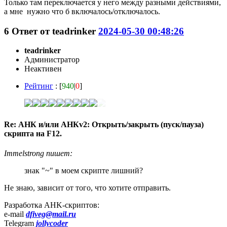
Только там переключается у него между разными действиями,
а мне нужно что б включалось/отключалось.
6
Ответ от
teadrinker
2024-05-30 00:48:26
teadrinker
Администратор
Неактивен
Рейтинг
: [
940
|
0
]
Re: АНК и/или АНКv2: Открыть/закрыть (пуск/пауза)
скрипта на F12.
Immelstrong пишет:
знак "~" в моем скрипте лишний?
Не знаю, зависит от того, что хотите отправить.
Разработка AHK-скриптов:
e-mail
dfiveg@mail.ru
Telegram
jollycoder