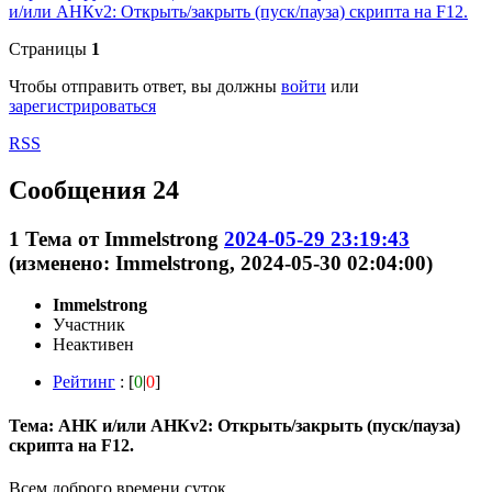
и/или АНКv2: Открыть/закрыть (пуск/пауза) скрипта на F12.
Страницы
1
Чтобы отправить ответ, вы должны
войти
или
зарегистрироваться
RSS
Сообщения 24
1
Тема от
Immelstrong
2024-05-29 23:19:43
(изменено: Immelstrong, 2024-05-30 02:04:00)
Immelstrong
Участник
Неактивен
Рейтинг
: [
0
|
0
]
Тема: АНК и/или АНКv2: Открыть/закрыть (пуск/пауза)
скрипта на F12.
Всем доброго времени суток.