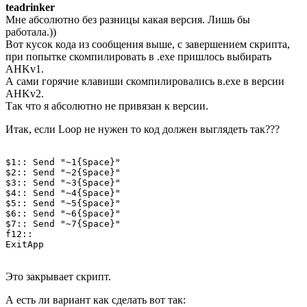
teadrinker
Мне абсолютно без разницы какая версия. Лишь бы
работала.))
Вот кусок кода из сообщения выше, с завершением скрипта,
при попытке скомпилировать в .exe пришлось выбирать
AHKv1.
А сами горячие клавиши скомпилировались в.exe в версии
AHKv2.
Так что я абсолютно не привязан к версии.
Итак, если Loop не нужен то код должен выглядеть так???
$1:: Send "~1{Space}"

$2:: Send "~2{Space}"

$3:: Send "~3{Space}"

$4:: Send "~4{Space}"

$5:: Send "~5{Space}"

$6:: Send "~6{Space}"

$7:: Send "~7{Space}"

f12:: 

ExitApp 

Это закрывает скрипт.
А есть ли вариант как сделать вот так: