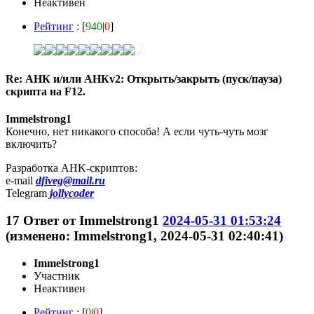
Неактивен
Рейтинг
: [
940
|
0
]
Re: АНК и/или АНКv2: Открыть/закрыть (пуск/пауза)
скрипта на F12.
Immelstrong1
Конечно, нет никакого способа! А если чуть-чуть мозг
включить?
Разработка AHK-скриптов:
e-mail
dfiveg@mail.ru
Telegram
jollycoder
17
Ответ от
Immelstrong1
2024-05-31 01:53:24
(изменено: Immelstrong1, 2024-05-31 02:40:41)
Immelstrong1
Участник
Неактивен
Рейтинг
: [
0
|
0
]