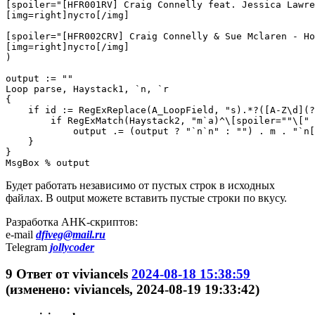
[spoiler="[HFR001RV] Craig Connelly feat. Jessica Lawre
[img=right]пусто[/img]

[spoiler="[HFR002CRV] Craig Connelly & Sue Mclaren - Ho
[img=right]пусто[/img]

)

output := ""

Loop parse, Haystack1, `n, `r

{

    if id := RegExReplace(A_LoopField, "s).*?([A-Z\d](?
        if RegExMatch(Haystack2, "m`a)^\[spoiler=""\[" 
            output .= (output ? "`n`n" : "") . m . "`n[
    }

}

MsgBox % output
Будет работать независимо от пустых строк в исходных
файлах. В output можете вставить пустые строки по вкусу.
Разработка AHK-скриптов:
e-mail
dfiveg@mail.ru
Telegram
jollycoder
9
Ответ от
viviancels
2024-08-18 15:38:59
(изменено: viviancels, 2024-08-19 19:33:42)