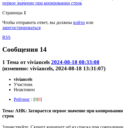
первое значение при копировании строк
Страницы
1
Чтобы отправить ответ, вы должны
войти
или
зарегистрироваться
RSS
Сообщения 14
1
Тема от
viviancels
2024-08-18 08:33:08
(изменено: viviancels, 2024-08-18 13:31:07)
viviancels
Участник
Неактивен
Рейтинг
: [
0
|
0
]
Тема: AHK: Затирается первое значение при копировании
строк
Здравствуйте. Скрипт копирует url из списка при совпадении