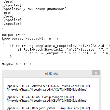
[/pre]

[/spoiler]

[spoiler="Динамический диапазон"]

[pre]

[/pre]

[/spoiler]

[/spoiler]

)

output := ""

Loop parse, Haystack1, `n, `r

{

    if id := RegExReplace(A_LoopField, "s).*?([A-Z\d](?
        if RegExMatch(Haystack2, "m`a)^\[spoiler=""\[" 
            output .= (output ? "`n`n" : "") . m . "`n[
    }

}
