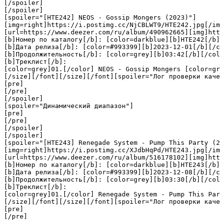
[/spoiler]

[/spoiler]

[spoiler="[HTE242] NEOS - Gossip Mongers (2023)"]

[img=right]https://i.postimg.cc/NjCBLWT9/HTE242.jpg[/im
[url=https://www.deezer.com/ru/album/490962665][img]htt
[b]Номер по каталогу[/b]: [color=darkblue][b]HTE242[/b]
[b]Дата релиза[/b]: [color=#993399][b]2023-12-01[/b][/c
[b]Продолжительность[/b]: [color=grey][b]03:42[/b][/col
[b]Треклист[/b]:

[color=grey]01.[/color] NEOS - Gossip Mongers [color=gr
[/size][/font][/size][/font][spoiler="Лог проверки каче
[pre]

[/pre]

[/spoiler]

[spoiler="Динамический диапазон"]

[pre]

[/pre]

[/spoiler]

[/spoiler]

[spoiler="[HTE243] Renegade System - Pump This Party (2
[img=right]https://i.postimg.cc/XJdbHqPd/HTE243.jpg[/im
[url=https://www.deezer.com/ru/album/516178102][img]htt
[b]Номер по каталогу[/b]: [color=darkblue][b]HTE243[/b]
[b]Дата релиза[/b]: [color=#993399][b]2023-12-08[/b][/c
[b]Продолжительность[/b]: [color=grey][b]03:30[/b][/col
[b]Треклист[/b]:

[color=grey]01.[/color] Renegade System - Pump This Par
[/size][/font][/size][/font][spoiler="Лог проверки каче
[pre]

[/pre]
