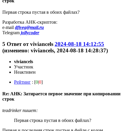
строк
Первая строка пустая в обоих файлах?
Разработка AHK-скриптов:
e-mail
dfiveg@mail.ru
Telegram
jollycoder
5
Ответ от
viviancels
2024-08-18 14:12:55
(изменено: viviancels, 2024-08-18 14:28:37)
viviancels
Участник
Неактивен
Рейтинг
: [
0
|
0
]
Re: AHK: Затирается первое значение при копировании
строк
teadrinker пишет:
Первая строка пустая в обоих файлах?
Первая и последняя строк пустые в файле с кодом