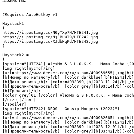
Можно так:
#Requires AutoHotkey v1

Haystack1 =

(

https://i.postimg.cc/N0yYXp7N/HTE241.jpg

https://i.postimg.cc/NjCBLWT9/HTE242.jpg

https://i.postimg.cc/XJdbHqPd/HTE243.jpg

)

Haystack2 =

(

[spoiler="[HTE241] AlexMo & S.H.O.K.K. - Mama Cocha (20
[img=right]пусто[/img]

[url=https://www.deezer.com/ru/album/490959655][img]htt
[b]Номер по каталогу[/b]: [color=darkblue][b]HTE241[/b]
[b]Дата релиза[/b]: [color=#993399][b]2023-11-24[/b][/c
[b]Продолжительность[/b]: [color=grey][b]03:14[/b][/col
[b]Треклист[/b]:

[color=grey]01.[/color] AlexMo & S.H.O.K.K. - Mama Coch
[/size][/font]

[/spoiler]

[spoiler="[HTE242] NEOS - Gossip Mongers (2023)"]

[img=right]пусто[/img]

[url=https://www.deezer.com/ru/album/490962665][img]htt
[b]Номер по каталогу[/b]: [color=darkblue][b]HTE242[/b]
[b]Дата релиза[/b]: [color=#993399][b]2023-12-01[/b][/c
[b]Продолжительность[/b]: [color=grey][b]03:42[/b][/col