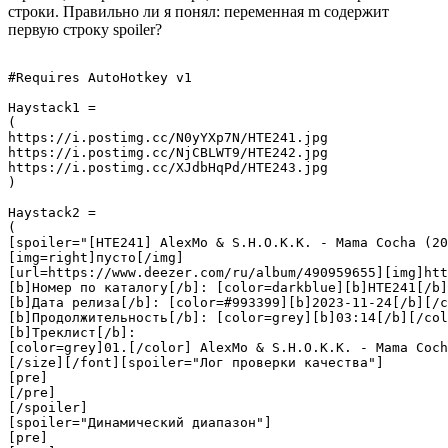
строки. Правильно ли я понял: переменная m содержит
первую строку spoiler?
#Requires AutoHotkey v1

Haystack1 =

(

https://i.postimg.cc/N0yYXp7N/HTE241.jpg

https://i.postimg.cc/NjCBLWT9/HTE242.jpg

https://i.postimg.cc/XJdbHqPd/HTE243.jpg

)

Haystack2 =

(

[spoiler="[HTE241] AlexMo & S.H.O.K.K. - Mama Cocha (20
[img=right]пусто[/img]

[url=https://www.deezer.com/ru/album/490959655][img]htt
[b]Номер по каталогу[/b]: [color=darkblue][b]HTE241[/b]
[b]Дата релиза[/b]: [color=#993399][b]2023-11-24[/b][/c
[b]Продолжительность[/b]: [color=grey][b]03:14[/b][/col
[b]Треклист[/b]:

[color=grey]01.[/color] AlexMo & S.H.O.K.K. - Mama Coch
[/size][/font][spoiler="Лог проверки качества"]

[pre]

[/pre]

[/spoiler]

[spoiler="Динамический диапазон"]

[pre]
