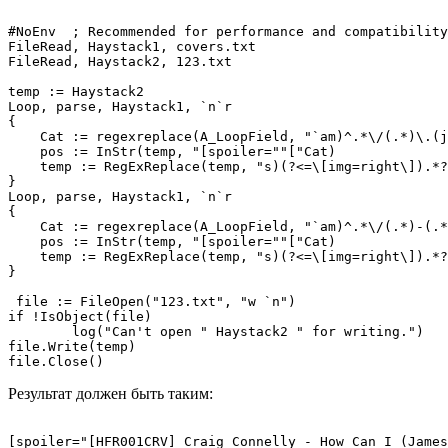
#NoEnv  ; Recommended for performance and compatibility
FileRead, Haystack1, covers.txt

FileRead, Haystack2, 123.txt

temp := Haystack2

Loop, parse, Haystack1, `n`r

{

    Cat := regexreplace(A_LoopField, "`am)^.*\/(.*)\.(j
    pos := InStr(temp, "[spoiler=""["Cat)

    temp := RegExReplace(temp, "s)(?<=\[img=right\]).*?
}

Loop, parse, Haystack1, `n`r

{

    Cat := regexreplace(A_LoopField, "`am)^.*\/(.*)-(.*
    pos := InStr(temp, "[spoiler=""["Cat)

    temp := RegExReplace(temp, "s)(?<=\[img=right\]).*?
}

 file := FileOpen("123.txt", "w `n")

if !IsObject(file)

	log("Can't open " Haystack2 " for writing.")

file.Write(temp)

Результат должен быть таким:
[spoiler="[HFR001CRV] Craig Connelly - How Can I (James