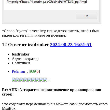
*Слово "пусто" в теге img приходится писать, чтобы был
виден код тега img, иначе он исчезает.
12
Ответ от
teadrinker
2024-08-23 16:51:51
teadrinker
Администратор
Неактивен
Рейтинг
: [
939
|
0
]
Re: AHK: Затирается первое значение при копировании
строк
Что содержит переменная m вы можете сами посмотреть через
MsgBox.