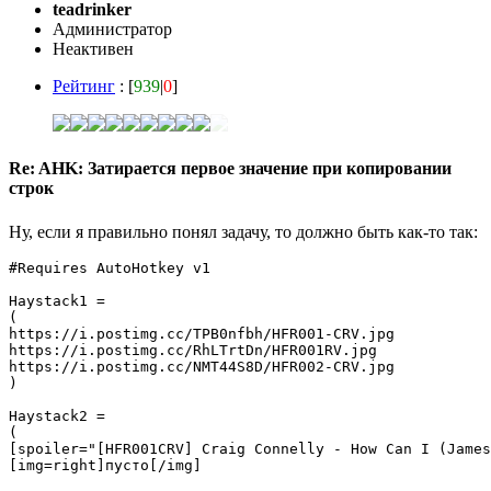
teadrinker
Администратор
Неактивен
Рейтинг
: [
939
|
0
]
Re: AHK: Затирается первое значение при копировании
строк
Ну, если я правильно понял задачу, то должно быть как-то так:
#Requires AutoHotkey v1

Haystack1 =

(

https://i.postimg.cc/TPB0nfbh/HFR001-CRV.jpg

https://i.postimg.cc/RhLTrtDn/HFR001RV.jpg

https://i.postimg.cc/NMT44S8D/HFR002-CRV.jpg

)

Haystack2 =

(

[spoiler="[HFR001CRV] Craig Connelly - How Can I (James
[img=right]пусто[/img]
