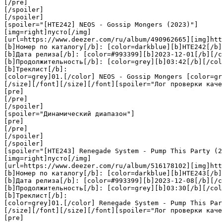
[/pre]

[/spoiler]

[/spoiler]

[spoiler="[HTE242] NEOS - Gossip Mongers (2023)"]

[img=right]пусто[/img]

[url=https://www.deezer.com/ru/album/490962665][img]htt
[b]Номер по каталогу[/b]: [color=darkblue][b]HTE242[/b]
[b]Дата релиза[/b]: [color=#993399][b]2023-12-01[/b][/c
[b]Продолжительность[/b]: [color=grey][b]03:42[/b][/col
[b]Треклист[/b]:

[color=grey]01.[/color] NEOS - Gossip Mongers [color=gr
[/size][/font][/size][/font][spoiler="Лог проверки каче
[pre]

[/pre]

[/spoiler]

[spoiler="Динамический диапазон"]

[pre]

[/pre]

[/spoiler]

[/spoiler]

[spoiler="[HTE243] Renegade System - Pump This Party (2
[img=right]пусто[/img]

[url=https://www.deezer.com/ru/album/516178102][img]htt
[b]Номер по каталогу[/b]: [color=darkblue][b]HTE243[/b]
[b]Дата релиза[/b]: [color=#993399][b]2023-12-08[/b][/c
[b]Продолжительность[/b]: [color=grey][b]03:30[/b][/col
[b]Треклист[/b]:

[color=grey]01.[/color] Renegade System - Pump This Par
[/size][/font][/size][/font][spoiler="Лог проверки каче
[pre]
