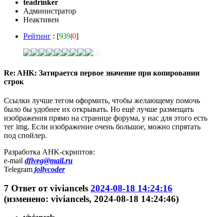
teadrinker
Администратор
Неактивен
Рейтинг
: [
939
|
0
]
Re: AHK: Затирается первое значение при копировании
строк
Ссылки лучше тегом оформить, чтобы желающему помочь
было бы удобнее их открывать. Но ещё лучше размещать
изображения прямо на странице форума, у нас для этого есть
тег img. Если изображение очень большое, можно спрятать
под спойлер.
Разработка AHK-скриптов:
e-mail
dfiveg@mail.ru
Telegram
jollycoder
7
Ответ от
viviancels
2024-08-18 14:24:16
(изменено: viviancels, 2024-08-18 14:24:46)