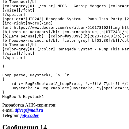
[b]Треклист[/b]:

[color=grey]01.[/color] NEOS - Gossip Mongers [color=gr
[/size][/font]

[/spoiler]

[spoiler="[HTE243] Renegade System - Pump This Party (2
[img=right]пусто[/img]

[url=https://www.deezer.com/ru/album/516178102][img]htt
[b]Номер по каталогу[/b]: [color=darkblue][b]HTE243[/b]
[b]Дата релиза[/b]: [color=#993399][b]2023-12-08[/b][/c
[b]Продолжительность[/b]: [color=grey][b]03:30[/b][/col
[b]Треклист[/b]:

[color=grey]01.[/color] Renegade System - Pump This Par
[/size][/font]

[/spoiler]

)

Loop parse, Haystack1, `n, `r

{

    id := RegExReplace(A_LoopField, ".*?([A-Z\d](?!.*/)
    Haystack2 := RegExReplace(Haystack2, "\[spoiler=""\
}

MsgBox % Haystack2
Разработка AHK-скриптов:
e-mail
dfiveg@mail.ru
Telegram
jollycoder
Сообщения 14