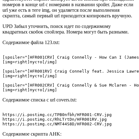
номеров в конце url с номерами в названии spoiler. Даже если
url уже есть в теге img, он удаляется после выполнения
скрипта, самый первый url приходится копировать вручную.
UPD Забыл уточнить, поиск идет по содержимому
квадратных скобок спойлера. Номера могут быть разными.
Содержимое файла 123.txt:
[spoiler="[HFR001CRV] Craig Connelly - How Can I (James
[img=right]пусто[/img]

[spoiler="[HFR001RV] Craig Connelly feat. Jessica Lawre
[img=right]пусто[/img]

[spoiler="[HFR002CRV] Craig Connelly & Sue Mclaren - Ho
Содержимое списка с url covers.txt:
https://i.postimg.cc/TPB0nfbh/HFR001-CRV.jpg

https://i.postimg.cc/RhLTrtDn/HFR001RV.jpg

Содержимое скрипта AHK: