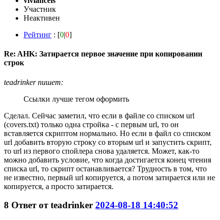
viviancels
Участник
Неактивен
Рейтинг
: [
0
|
0
]
Re: AHK: Затирается первое значение при копировании
строк
teadrinker пишет:
Ссылки лучше тегом оформить
Сделал. Сейчас заметил, что если в файле со списком url
(covers.txt) только одна стройка - с первым url, то он
вставляется скриптом нормально. Но если в файл со списком
url добавить вторую строку со вторым url и запустить скрипт,
то url из первого спойлера снова удаляется. Может, как-то
можно добавить условие, что когда достигается конец чтения
списка url, то скрипт останавливается? Трудность в том, что
не известно, первый url копируется, а потом затирается или не
копируется, а просто затирается.
8
Ответ от
teadrinker
2024-08-18 14:40:52