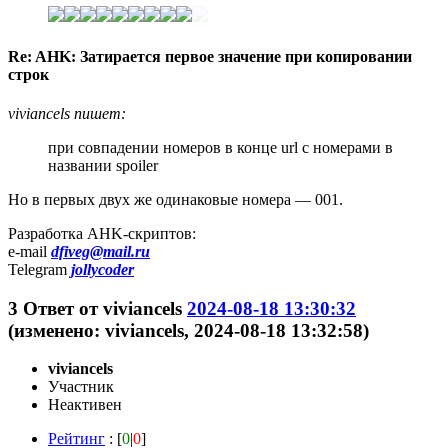
Re: AHK: Затирается первое значение при копировании
строк
viviancels пишет:
при совпадении номеров в конце url с номерами в
названии spoiler
Но в первых двух же одинаковые номера — 001.
Разработка AHK-скриптов:
e-mail
dfiveg@mail.ru
Telegram
jollycoder
3
Ответ от
viviancels
2024-08-18 13:30:32
(изменено: viviancels, 2024-08-18 13:32:58)
viviancels
Участник
Неактивен
Рейтинг
: [
0
|
0
]