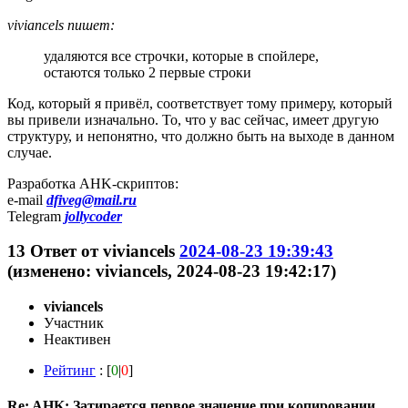
viviancels пишет:
удаляются все строчки, которые в спойлере,
остаются только 2 первые строки
Код, который я привёл, соответствует тому примеру, который
вы привели изначально. То, что у вас сейчас, имеет другую
структуру, и непонятно, что должно быть на выходе в данном
случае.
Разработка AHK-скриптов:
e-mail
dfiveg@mail.ru
Telegram
jollycoder
13
Ответ от
viviancels
2024-08-23 19:39:43
(изменено: viviancels, 2024-08-23 19:42:17)
viviancels
Участник
Неактивен
Рейтинг
: [
0
|
0
]
Re: AHK: Затирается первое значение при копировании