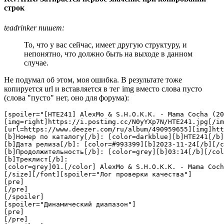
строк
teadrinker пишет:
То, что у вас сейчас, имеет другую структуру, и
непонятно, что должно быть на выходе в данном
случае.
Не подумал об этом, моя ошибка. В результате тоже
копируется url и вставляется в тег img вместо слова пусто
(слова "пусто" нет, оно для форума):
[spoiler="[HTE241] AlexMo & S.H.O.K.K. - Mama Cocha (20
[img=right]https://i.postimg.cc/N0yYXp7N/HTE241.jpg[/im
[url=https://www.deezer.com/ru/album/490959655][img]htt
[b]Номер по каталогу[/b]: [color=darkblue][b]HTE241[/b]
[b]Дата релиза[/b]: [color=#993399][b]2023-11-24[/b][/c
[b]Продолжительность[/b]: [color=grey][b]03:14[/b][/col
[b]Треклист[/b]:

[color=grey]01.[/color] AlexMo & S.H.O.K.K. - Mama Coch
[/size][/font][spoiler="Лог проверки качества"]

[pre]

[/pre]

[/spoiler]

[spoiler="Динамический диапазон"]

[pre]

[/pre]
