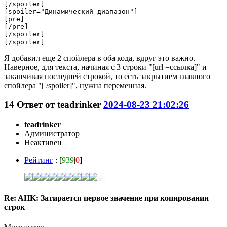
[/spoiler]

[spoiler="Динамический диапазон"]

[pre]

[/pre]

[/spoiler]

Я добавил еще 2 спойлера в оба кода, вдруг это важно.
Наверное, для текста, начиная с 3 строки "[url =ссылка]" и
заканчивая последней строкой, то есть закрытием главного
спойлера "[ /spoiler]", нужна переменная.
14
Ответ от
teadrinker
2024-08-23 21:02:26
teadrinker
Администратор
Неактивен
Рейтинг
: [
939
|
0
]
Re: AHK: Затирается первое значение при копировании
строк