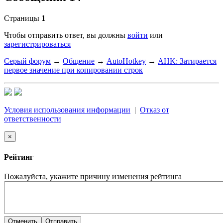
Страницы
1
Чтобы отправить ответ, вы должны
войти
или
зарегистрироваться
Серый форум
→
Общение
→
AutoHotkey
→
AHK: Затирается
первое значение при копировании строк
Условия использования информации
|
Отказ от
ответственности
×
Рейтинг
Пожалуйста, укажите причину изменения рейтинга
Отменить
Отправить