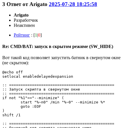
3
Ответ от
Arigato
2025-07-28 18:25:58
Arigato
Разработчик
Неактивен
Рейтинг
: [
1
|
0
]
Re: CMD/BAT: запуск в скрытом режиме (SW_HIDE)
Вот такой код позволяет запустить батник в свернутом окне
(не скрытом):
@echo off

setlocal enabledelayedexpansion

:: ==============================================

:: Запуск скрипта в свернутом окне

:: ==============================================

if not "%1"=="--minimize" (

	start "%~n0" /min "%~0" --minimize %*

	goto :EOF

)

shift /1

:: ==============================================

:: Основной код скрипта начинается ниже
