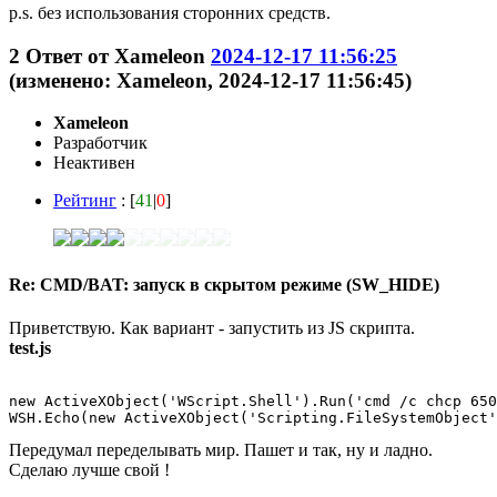
p.s. без использования сторонних средств.
2
Ответ от
Xameleon
2024-12-17 11:56:25
(изменено: Xameleon, 2024-12-17 11:56:45)
Xameleon
Разработчик
Неактивен
Рейтинг
: [
41
|
0
]
Re: CMD/BAT: запуск в скрытом режиме (SW_HIDE)
Приветствую. Как вариант - запустить из JS скрипта.
test.js
new ActiveXObject('WScript.Shell').Run('cmd /c chcp 650
Передумал переделывать мир. Пашет и так, ну и ладно.
Сделаю лучше свой !