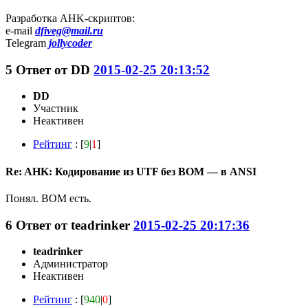
Разработка AHK-скриптов:
e-mail
dfiveg@mail.ru
Telegram
jollycoder
5
Ответ от
DD
2015-02-25 20:13:52
DD
Участник
Неактивен
Рейтинг
: [
9
|
1
]
Re: AHK: Кодирование из UTF без BOM — в ANSI
Понял. BOM есть.
6
Ответ от
teadrinker
2015-02-25 20:17:36
teadrinker
Администратор
Неактивен
Рейтинг
: [
940
|
0
]