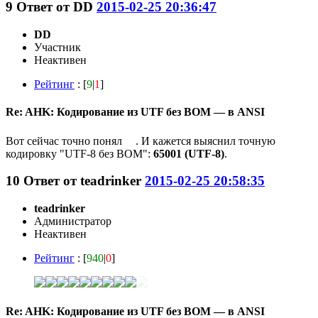
9
Ответ от
DD
2015-02-25 20:36:47
DD
Участник
Неактивен
Рейтинг
: [
9
|
1
]
Re: AHK: Кодирование из UTF без BOM — в ANSI
Вот сейчас точно понял
. И кажется выяснил точную
кодировку "UTF-8 без BOM":
65001 (UTF-8)
.
10
Ответ от
teadrinker
2015-02-25 20:58:35
teadrinker
Администратор
Неактивен
Рейтинг
: [
940
|
0
]
Re: AHK: Кодирование из UTF без BOM — в ANSI