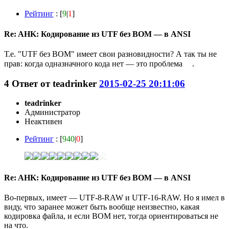
Рейтинг
: [
9
|
1
]
Re: AHK: Кодирование из UTF без BOM — в ANSI
Т.е. "UTF без BOM" имеет свои разновидности? А так ты не
прав: когда одназначного кода нет — это проблема
.
4
Ответ от
teadrinker
2015-02-25 20:11:06
teadrinker
Администратор
Неактивен
Рейтинг
: [
940
|
0
]
Re: AHK: Кодирование из UTF без BOM — в ANSI
Во-первых, имеет — UTF-8-RAW и UTF-16-RAW. Но я имел в
виду, что заранее может быть вообще неизвестно, какая
кодировка файла, и если BOM нет, тогда ориентироваться не
на что.