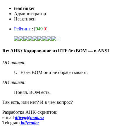
teadrinker
Администратор
Неактивен
Рейтинг
: [
940
|
0
]
Re: AHK: Кодирование из UTF без BOM — в ANSI
DD пишет:
UTF без BOM они не обрабатывают.
DD пишет:
Понял. BOM есть.
Так есть, или нет? И в чём вопрос?
Разработка AHK-скриптов:
e-mail
dfiveg@mail.ru
Telegram
jollycoder