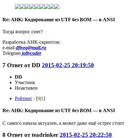
Re: AHK: Кодирование из UTF без BOM — в ANSI
Тогда вопрос снят?
Разработка AHK-скриптов:
e-mail
dfiveg@mail.ru
Telegram
jollycoder
7
Ответ от
DD
2015-02-25 20:19:50
DD
Участник
Неактивен
Рейтинг
: [
9
|
1
]
Re: AHK: Кодирование из UTF без BOM — в ANSI
С самого начала актуален, а может даже ещё острее стоит
8
Ответ от
teadrinker
2015-02-25 20:22:50