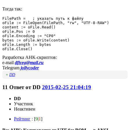
Тогда так:
FilePath =   ; указать путь к файлу

oFile := FileOpen(FilePath, "rw", "UTF-8-RAW")

content := oFile.Read()

oFile.Pos := 0

oFile.Encoding := "CP0"

bytes := oFile.Write(content)

oFile.Length := bytes

oFile.Close()
Разработка AHK-скриптов:
e-mail
dfiveg@mail.ru
Telegram
jollycoder
+
DD
11
Ответ от
DD
2015-02-25 21:04:19
DD
Участник
Неактивен
Рейтинг
: [
9
|
1
]