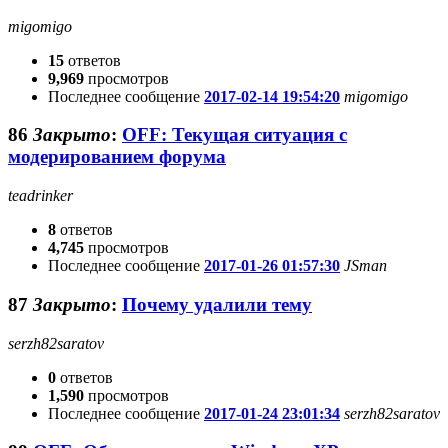
migomigo
15
ответов
9,969
просмотров
Последнее сообщение
2017-02-14 19:54:20
migomigo
86
Закрыто
:
OFF: Текущая ситуация с
модерированием форума
teadrinker
8
ответов
4,745
просмотров
Последнее сообщение
2017-01-26 01:57:30
JSmаn
87
Закрыто
:
Почему удалили тему
serzh82saratov
0
ответов
1,590
просмотров
Последнее сообщение
2017-01-24 23:01:34
serzh82saratov