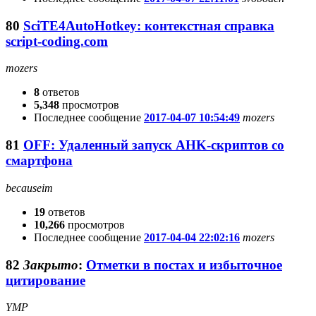
80
SciTE4AutoHotkey: контекстная справка
script-coding.com
mozers
8
ответов
5,348
просмотров
Последнее сообщение
2017-04-07 10:54:49
mozers
81
OFF: Удаленный запуск AHK-скриптов со
смартфона
becauseim
19
ответов
10,266
просмотров
Последнее сообщение
2017-04-04 22:02:16
mozers
82
Закрыто
:
Отметки в постах и избыточное
цитирование
YMP