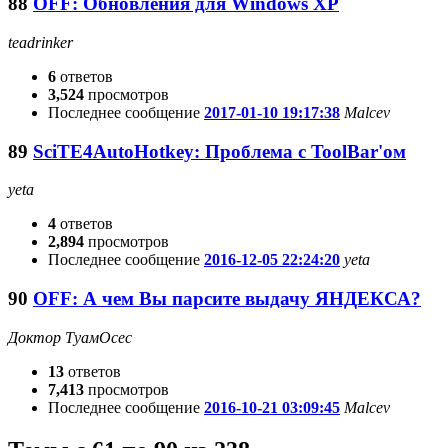
88
OFF: Обновления для Windows XP
teadrinker
6
ответов
3,524
просмотров
Последнее сообщение
2017-01-10 19:17:38
Malcev
89
SciTE4AutoHotkey: Проблема с ToolBar'ом
yeta
4
ответов
2,894
просмотров
Последнее сообщение
2016-12-05 22:24:20
yeta
90
OFF: А чем Вы парсите выдачу ЯНДЕКСА?
Доктор ТуамОсес
13
ответов
7,413
просмотров
Последнее сообщение
2016-10-21 03:09:45
Malcev