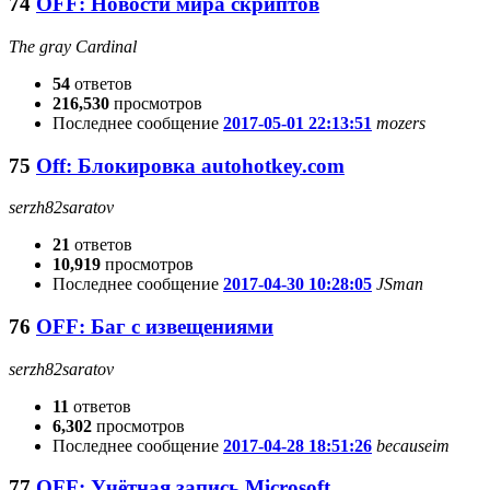
74
OFF: Новости мира скриптов
The gray Cardinal
54
ответов
216,530
просмотров
Последнее сообщение
2017-05-01 22:13:51
mozers
75
Off: Блокировка autohotkey.com
serzh82saratov
21
ответов
10,919
просмотров
Последнее сообщение
2017-04-30 10:28:05
JSmаn
76
OFF: Баг с извещениями
serzh82saratov
11
ответов
6,302
просмотров
Последнее сообщение
2017-04-28 18:51:26
becauseim
77
OFF: Учётная запись Microsoft