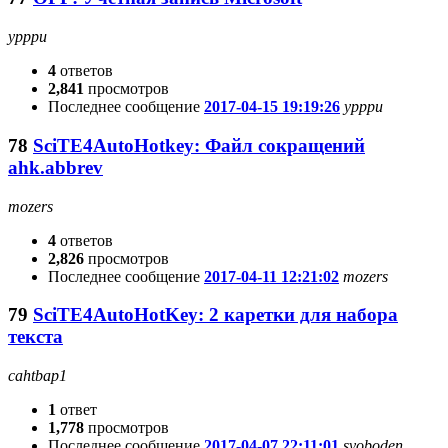
ypppu
4
ответов
2,841
просмотров
Последнее сообщение
2017-04-15 19:19:26
ypppu
78
SciTE4AutoHotkey: Файл сокращений
ahk.abbrev
mozers
4
ответов
2,826
просмотров
Последнее сообщение
2017-04-11 12:21:02
mozers
79
SciTE4AutoHotKey: 2 каретки для набора
текста
cahtbap1
1
ответ
1,778
просмотров
Последнее сообщение
2017-04-07 22:11:01
svoboden