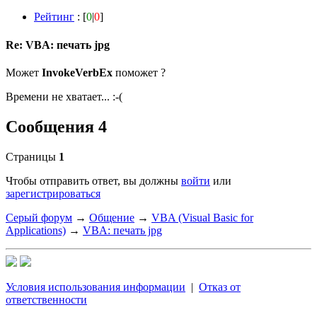
Рейтинг
: [
0
|
0
]
Re: VBA: печать jpg
Может
InvokeVerbEx
поможет ?
Времени не хватает... :-(
Сообщения 4
Страницы
1
Чтобы отправить ответ, вы должны
войти
или
зарегистрироваться
Серый форум
→
Общение
→
VBA (Visual Basic for
Applications)
→
VBA: печать jpg
Условия использования информации
|
Отказ от
ответственности