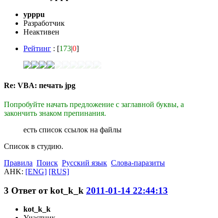
ypppu
Разработчик
Неактивен
Рейтинг
: [
173
|
0
]
Re: VBA: печать jpg
Попробуйте начать предложение с заглавной буквы, а
закончить знаком препинания.
есть список ссылок на файлы
Список в студию.
Правила
Поиск
Русский язык
Слова-паразиты
AHK:
[ENG]
[RUS]
3
Ответ от
kot_k_k
2011-01-14 22:44:13
kot_k_k
Участник