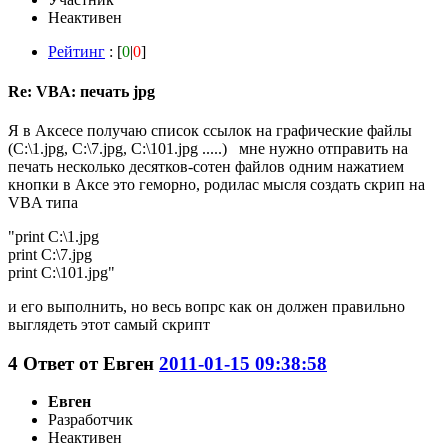
Неактивен
Рейтинг
: [
0
|
0
]
Re: VBA: печать jpg
Я в Аксесе получаю список ссылок на графические файлы
(C:\1.jpg, C:\7.jpg, C:\101.jpg .....) мне нужно отправить на
печать несколько десятков-сотен файлов одним нажатием
кнопки в Аксе это геморно, родилас мысля создать скрип на
VBA типа
"print C:\1.jpg
print C:\7.jpg
print C:\101.jpg"
и его выполнить, но весь вопрс как он должен правильно
выглядеть этот самый скрипт
4
Ответ от
Евген
2011-01-15 09:38:58
Евген
Разработчик
Неактивен