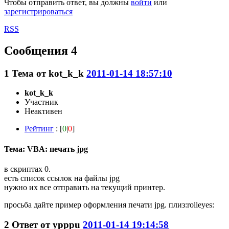
Чтобы отправить ответ, вы должны
войти
или
зарегистрироваться
RSS
Сообщения 4
1
Тема от
kot_k_k
2011-01-14 18:57:10
kot_k_k
Участник
Неактивен
Рейтинг
: [
0
|
0
]
Тема: VBA: печать jpg
в скриптах 0.
есть список ссылок на файлы jpg
нужно их все отправить на текущий принтер.
просьба дайте пример оформления печати jpg. плиз:rolleyes:
2
Ответ от
ypppu
2011-01-14 19:14:58