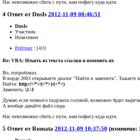
Нас невозможно сбить с пути, нам пофигу куда идти.
4
Ответ от
DnsIs
2012-11-09 08:46:51
DnsIs
Участник
Неактивен
Рейтинг
: [
4
|
0
]
Re: VBA: Изъять из текста ссылки и изменить их
Во, попробовал.
В ворде 2003 открываете диалог "Найти и заменить". Тыкаете 
Найти:
http://<*>/(<*>)/(<*>)
Заменить:
\2-\1
Думаю если немного подумать головой, возможно будет вырезат
А вообще давайте файл сюда.
Нас невозможно сбить с пути, нам пофигу куда идти.
5
Ответ от
Rumata
2012-11-09 10:37:50
(изменено: 