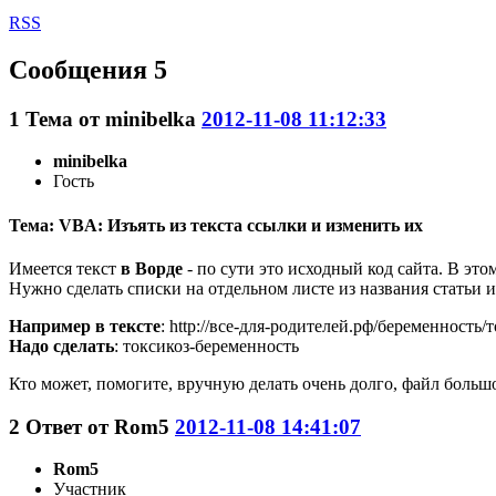
RSS
Сообщения 5
1
Тема от
minibelka
2012-11-08 11:12:33
minibelka
Гость
Тема: VBA: Изъять из текста ссылки и изменить их
Имеется текст
в Ворде
- по сути это исходный код сайта. В этом
Нужно сделать списки на отдельном листе из названия статьи и 
Например в тексте
: http://все-для-родителей.рф/беременность/
Надо сделать
: токсикоз-беременность
Кто может, помогите, вручную делать очень долго, файл большо
2
Ответ от
Rom5
2012-11-08 14:41:07
Rom5
Участник