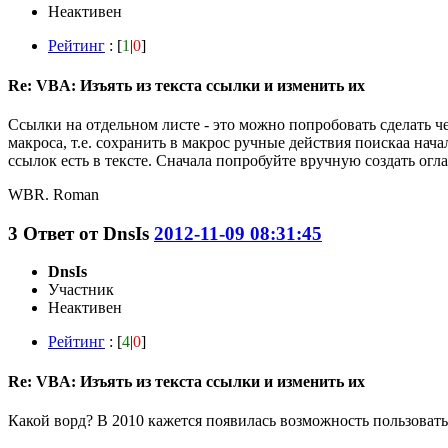
Неактивен
Рейтинг
: [
1
|
0
]
Re: VBA: Изъять из текста ссылки и изменить их
Ссылки на отдельном листе - это можно попробовать сделать че
макроса, т.е. сохранить в макрос ручные действия поискаа нач
ссылок есть в тексте. Сначала попробуйте вручную создать огла
WBR. Roman
3
Ответ от
DnsIs
2012-11-09 08:31:45
DnsIs
Участник
Неактивен
Рейтинг
: [
4
|
0
]
Re: VBA: Изъять из текста ссылки и изменить их
Какой ворд? В 2010 кажется появилась возможность пользова