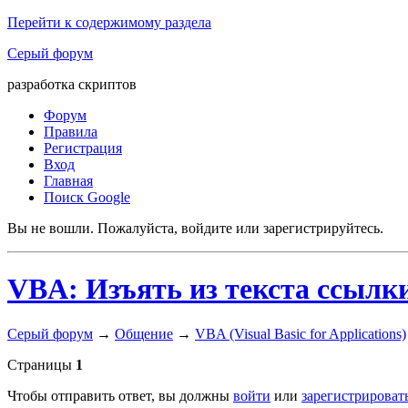
Перейти к содержимому раздела
Серый форум
разработка скриптов
Форум
Правила
Регистрация
Вход
Главная
Поиск Google
Вы не вошли.
Пожалуйста, войдите или зарегистрируйтесь.
VBA: Изъять из текста ссылки
Серый форум
→
Общение
→
VBA (Visual Basic for Applications)
Страницы
1
Чтобы отправить ответ, вы должны
войти
или
зарегистрироват