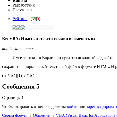
Rumata
Разработчик
Неактивен
Рейтинг
: [
35
|
0
]
Re: VBA: Изъять из текста ссылки и изменить их
minibelka пишет:
Имеется текст в Ворде - по сути это исходный код сайта
сохраните в нормальный текстовый файл в формате HTML. И ра
( 2 * b ) || ! ( 2 * b )
Сообщения 5
Страницы
1
Чтобы отправить ответ, вы должны
войти
или
зарегистрироват
Серый форум
→
Общение
→
VBA (Visual Basic for Applications)