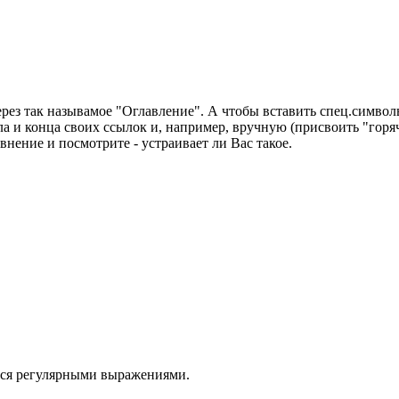
рез так называмое "Оглавление". А чтобы вставить спец.символы
ала и конца своих ссылок и, например, вручную (присвоить "горяч
внение и посмотрите - устраивает ли Вас такое.
ться регулярными выражениями.