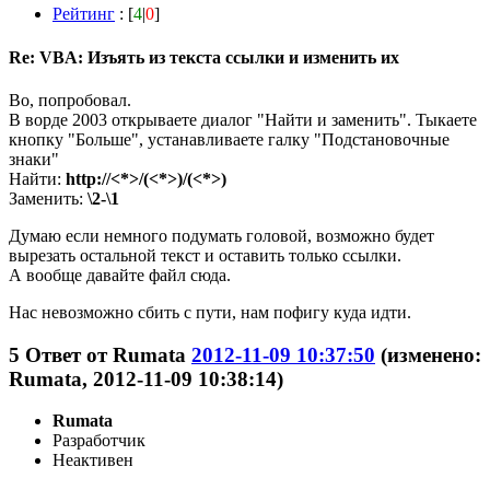
Рейтинг
: [
4
|
0
]
Re: VBA: Изъять из текста ссылки и изменить их
Во, попробовал.
В ворде 2003 открываете диалог "Найти и заменить". Тыкаете
кнопку "Больше", устанавливаете галку "Подстановочные
знаки"
Найти:
http://<*>/(<*>)/(<*>)
Заменить:
\2-\1
Думаю если немного подумать головой, возможно будет
вырезать остальной текст и оставить только ссылки.
А вообще давайте файл сюда.
Нас невозможно сбить с пути, нам пофигу куда идти.
5
Ответ от
Rumata
2012-11-09 10:37:50
(изменено:
Rumata, 2012-11-09 10:38:14)
Rumata
Разработчик
Неактивен