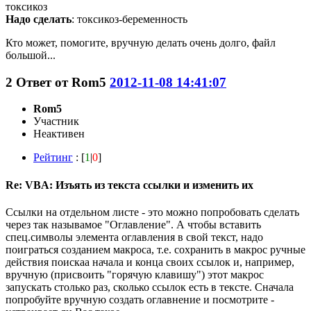
токсикоз
Надо сделать
: токсикоз-беременность
Кто может, помогите, вручную делать очень долго, файл
большой...
2
Ответ от
Rom5
2012-11-08 14:41:07
Rom5
Участник
Неактивен
Рейтинг
: [
1
|
0
]
Re: VBA: Изъять из текста ссылки и изменить их
Ссылки на отдельном листе - это можно попробовать сделать
через так называмое "Оглавление". А чтобы вставить
спец.символы элемента оглавления в свой текст, надо
поиграться созданием макроса, т.е. сохранить в макрос ручные
действия поискаа начала и конца своих ссылок и, например,
вручную (присвоить "горячую клавишу") этот макрос
запускать столько раз, сколько ссылок есть в тексте. Сначала
попробуйте вручную создать оглавнение и посмотрите -