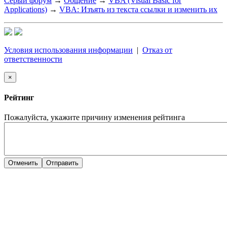
Серый форум
→
Общение
→
VBA (Visual Basic for
Applications)
→
VBA: Изъять из текста ссылки и изменить их
Условия использования информации
|
Отказ от
ответственности
×
Рейтинг
Пожалуйста, укажите причину изменения рейтинга
Отменить
Отправить