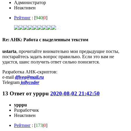
Администратор
Неактивен
Рейтинг
: [
940
|
0
]
Re: AHK: Работа с выделенным текстом
ustarta
, прочитайте внимательно мои предыдущие посты,
постарайтесь задать вопрос правильно. Если это вам не
удастся, шанс получить ответ сильно понизится.
Разработка AHK-скриптов:
e-mail
dfiveg@mail.ru
Telegram
jollycoder
13
Ответ от
ypppu
2020-08-02 21:42:50
ypppu
Разработчик
Неактивен
Рейтинг
: [
173
|
0
]