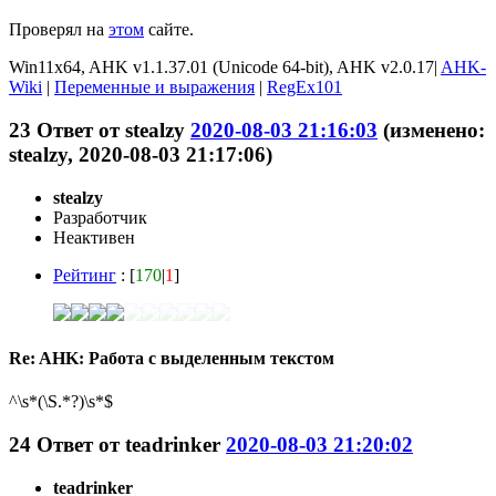
Проверял на
этом
сайте.
Win11x64, AHK v1.1.37.01 (Unicode 64-bit), AHK v2.0.17|
AHK-
Wiki
|
Переменные и выражения
|
RegEx101
23
Ответ от
stealzy
2020-08-03 21:16:03
(изменено:
stealzy, 2020-08-03 21:17:06)
stealzy
Разработчик
Неактивен
Рейтинг
: [
170
|
1
]
Re: AHK: Работа с выделенным текстом
^\s*(\S.*?)\s*$
24
Ответ от
teadrinker
2020-08-03 21:20:02
teadrinker