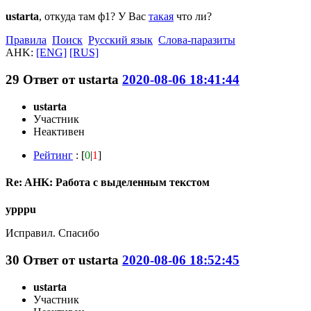
ustarta
, откуда там ф1? У Вас
такая
что ли?
Правила
Поиск
Русский язык
Слова-паразиты
AHK:
[ENG]
[RUS]
29
Ответ от
ustarta
2020-08-06 18:41:44
ustarta
Участник
Неактивен
Рейтинг
: [
0
|
1
]
Re: AHK: Работа с выделенным текстом
ypppu
Исправил. Спасибо
30
Ответ от
ustarta
2020-08-06 18:52:45
ustarta
Участник