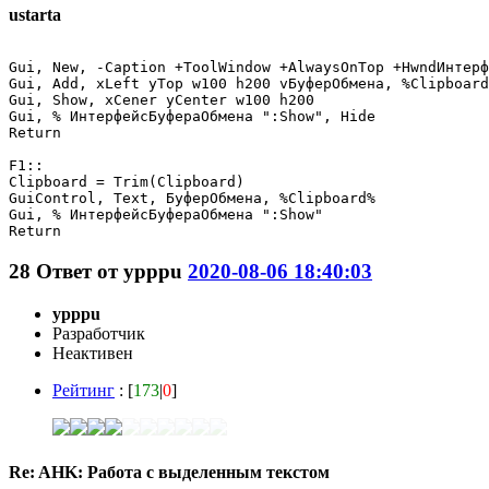
ustarta
Gui, New, -Caption +ToolWindow +AlwaysOnTop +HwndИнтерф
Gui, Add, xLeft yTop w100 h200 vБуферОбмена, %Clipboard
Gui, Show, xCener yCenter w100 h200

Gui, % ИнтерфейсБуфераОбмена ":Show", Hide

Return

F1::

Clipboard = Trim(Clipboard)

GuiControl, Text, БуферОбмена, %Clipboard%

Gui, % ИнтерфейсБуфераОбмена ":Show"

28
Ответ от
ypppu
2020-08-06 18:40:03
ypppu
Разработчик
Неактивен
Рейтинг
: [
173
|
0
]
Re: AHK: Работа с выделенным текстом