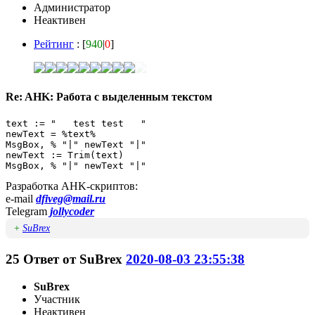
Администратор
Неактивен
Рейтинг
: [
940
|
0
]
Re: AHK: Работа с выделенным текстом
text := "   test test   "

newText = %text%

MsgBox, % "|" newText "|"

newText := Trim(text)

MsgBox, % "|" newText "|"
Разработка AHK-скриптов:
e-mail
dfiveg@mail.ru
Telegram
jollycoder
+
SuBrex
25
Ответ от
SuBrex
2020-08-03 23:55:38
SuBrex
Участник
Неактивен