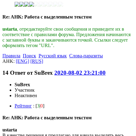
Re: AHK: Работа с выделенным текстом
ustarta
, отредактируйте свои сообщения и приведите их в
соответствие с правилами форума. Предложения начинаются
с заглавной буквы и заканчиваются точкой. Ссылки следует
оформлять тегом "URL".
Правила
Поиск
Русский язык
Слова-паразиты
AHK:
[ENG]
[RUS]
14
Ответ от
SuBrex
2020-08-02 23:21:00
SuBrex
Участник
Неактивен
Рейтинг
: [
3
|
0
]
Re: AHK: Работа с выделенным текстом
ustarta
В качестве решения я предлагаю для начала выделять весь