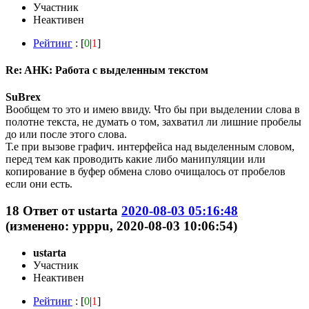
Участник
Неактивен
Рейтинг
: [
0
|
1
]
Re: AHK: Работа с выделенным текстом
SuBrex
Вообщем то это и имею ввиду. Что бы при выделении слова в
полотне текста, не думать о том, захватил ли лишние пробелы
до или после этого слова.
Т.е при вызове графич. интерфейса над выделенным словом,
перед тем как проводить какие либо манипуляции или
копирование в буфер обмена слово очищалось от пробелов
если они есть.
18
Ответ от
ustarta
2020-08-03 05:16:48
(изменено: ypppu, 2020-08-03 10:06:54)
ustarta
Участник
Неактивен
Рейтинг
: [
0
|
1
]