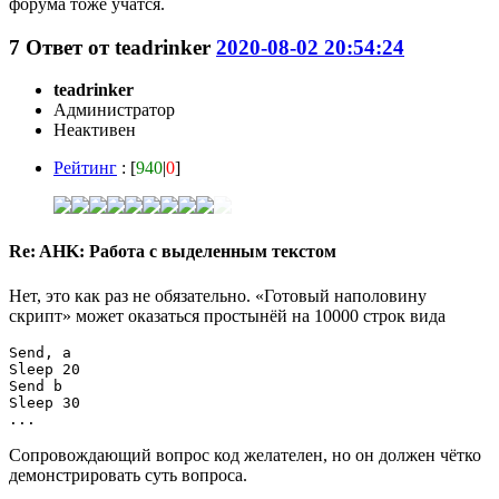
форума тоже учатся.
7
Ответ от
teadrinker
2020-08-02 20:54:24
teadrinker
Администратор
Неактивен
Рейтинг
: [
940
|
0
]
Re: AHK: Работа с выделенным текстом
Нет, это как раз не обязательно. «Готовый наполовину
скрипт» может оказаться простынёй на 10000 строк вида
Send, a

Sleep 20

Send b

Sleep 30

...
Сопровождающий вопрос код желателен, но он должен чётко
демонстрировать суть вопроса.