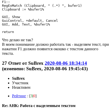
F1::

RegExMatch (Clipboard, " (.*) ", bufer1)

Clipboard := %bufer1%

GUI, Show

GuiControl, +default, Cancel

GUI, Add, Text, %bufer1%

Что делаю не так?
В моем понимание должно работать так - выделяем текст, при
нажатии F1 должно появится окошко с текстом данного
текста.
27
Ответ от
SuBrex
2020-08-06 18:34:14
(изменено: SuBrex, 2020-08-06 19:45:43)
SuBrex
Участник
Неактивен
Рейтинг
: [
3
|
0
]
Re: AHK: Работа с выделенным текстом