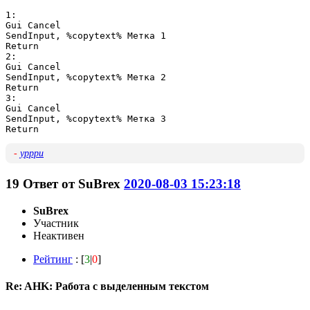
1:

Gui Cancel

SendInput, %copytext% Метка 1

Return

2:

Gui Cancel

SendInput, %copytext% Метка 2

Return

3:

Gui Cancel

SendInput, %copytext% Метка 3

-
ypppu
19
Ответ от
SuBrex
2020-08-03 15:23:18
SuBrex
Участник
Неактивен
Рейтинг
: [
3
|
0
]
Re: AHK: Работа с выделенным текстом