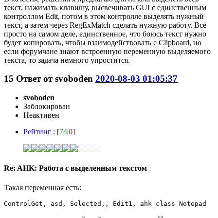
текст, нажимать клавишу, высвечивать GUI с единственным
контроллом Edit, потом в этом контролле выделять нужный
текст, а затем через RegExMatch сделать нужную работу. Всё
просто на самом деле, единственное, что боюсь текст нужно
будет копировать, чтобы взаимодействовать с Clipboard, но
если форумчане знают встроенную переменную выделяемого
текста, то задача немного упростится.
15
Ответ от
svoboden
2020-08-03 01:05:37
svoboden
Заблокирован
Неактивен
Рейтинг
: [
74
|
0
]
Re: AHK: Работа с выделенным текстом
Такая переменная есть:
ControlGet, asd, Selected,, Edit1, ahk_class Notepad