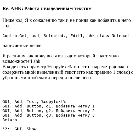
Re: AHK: Работа с выделенным текстом
Ниже код. Я к сожалению так и не понял как добавить в него
код
ControlGet, asd, Selected,, Edit1, ahk_class Notepad
написанный выше.
Я распишу как вижу все я взглядом который знает мало
возможностей ahk.
В коде есть параметр %copytext%. вот этот параметр должен
содержать мной выделенный текст (это как правило 1 слово) с
убранными пробелами перед и после него.
GUI, Add, Text, %copytext%

GUI, Add, Button, g1, Добавить метку 1

GUI, Add, Button, g2, Добавить метку 2

GUI, Add, Button, g3, Добавить метку 3

Return

!2:: GUI, Show
