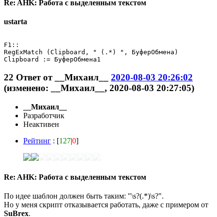
Re: AHK: Работа с выделенным текстом
ustarta
F1::

RegExMatch (Clipboard, " (.*) ", БуферОбмена)

22
Ответ от
__Михаил__
2020-08-03 20:26:02
(изменено: __Михаил__, 2020-08-03 20:27:05)
__Михаил__
Разработчик
Неактивен
Рейтинг
: [
127
|
0
]
Re: AHK: Работа с выделенным текстом
По идее шаблон должен быть таким: "\s?(.*)\s?".
Но у меня скрипт отказывается работать, даже с примером от
SuBrex
.