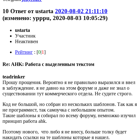
10
Ответ от
ustarta
2020-08-02 21:11:10
(изменено: ypppu, 2020-08-03 10:05:29)
ustarta
Участник
Неактивен
Рейтинг
: [
0
|
1
]
Re: AHK: Работа с выделенным текстом
teadrinker
Прошу прощения. Вероятно я не правильно выразился и ввел
в заблуждение. я не давно на этом форуме и даже не знал о
существовании тут коммерческого отдела. Не судите строго.
Код не большой, но собран из нескольких шаблонов. Так как я
не программист, так самоучка с небольшим опытом.
Такие шаблоны я собирал по всему форуму, немножко изучил
принцип работа ahk.
Поэтому нового, что либо я не внесу, больше толку будет
накидать ссылки на те шаблоны которые я нашел.