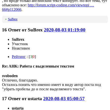
, но вроде только английский текст копирует. Но вот тема, тут
объяснено все:
http://forum.script-coding.com/viewtopi …
66#p112066
.
+
SuBrex
16
Ответ от
SuBrex
2020-08-03 01:19:00
SuBrex
Участник
Неактивен
Рейтинг
: [
3
|
0
]
Re: AHK: Работа с выделенным текстом
svoboden
Отлично, благодарю.
Осталось понять что именно имеет в виду автор поста под
"убрать пробелы до и после выделяемого текста".
17
Ответ от
ustarta
2020-08-03 05:00:57
ustarta