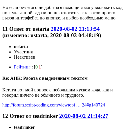
Но если без этого не добиться помощи я могу выложить код,
но к указанной задачи он не относится. т.к готов просто
вызов интерфейса по кнопке, и выбор необходимо меню.
11
Ответ от
ustarta
2020-08-02 21:13:54
(изменено: ustarta, 2020-08-03 04:48:19)
ustarta
Участник
Неактивен
Рейтинг
: [
0
|
1
]
Re: AHK: Работа с выделенным текстом
Кстати вот мой вопрос с небольшим куском кода, как и
говорил ничего не обычного и трудного.
http://forum.script-coding.com/viewtopi … 24#p140724
12
Ответ от
teadrinker
2020-08-02 21:14:27
teadrinker