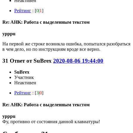
Неактивен
Рейтинг
: [
0
|
1
]
Re: AHK: Работа с выделенным текстом
ypppu
На первой же строке возникла ошибка, попытался разобраться
в чем дело, но по инструкциям вроде все верно.
31
Ответ от
SuBrex
2020-08-06 19:44:00
SuBrex
Участник
Неактивен
Рейтинг
: [
3
|
0
]
Re: AHK: Работа с выделенным текстом
ypppu
Фу, противно от состояния данной клавиатуры!