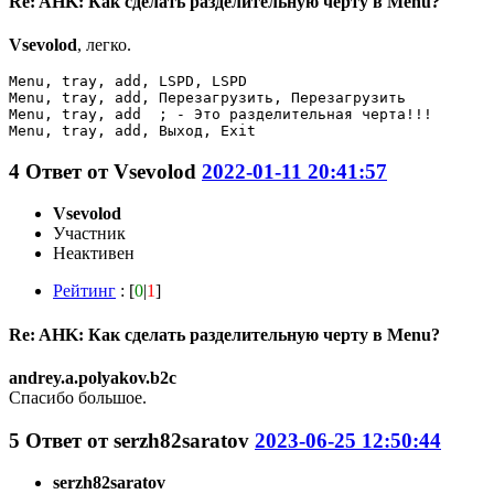
Re: AHK: Как сделать разделительную черту в Menu?
Vsevolod
, легко.
Menu, tray, add, LSPD, LSPD

Menu, tray, add, Перезагрузить, Перезагрузить

Menu, tray, add  ; - Это разделительная черта!!!    

Menu, tray, add, Выход, Exit
4
Ответ от
Vsevolod
2022-01-11 20:41:57
Vsevolod
Участник
Неактивен
Рейтинг
: [
0
|
1
]
Re: AHK: Как сделать разделительную черту в Menu?
andrey.a.polyakov.b2c
Спасибо большое.
5
Ответ от
serzh82saratov
2023-06-25 12:50:44
serzh82saratov