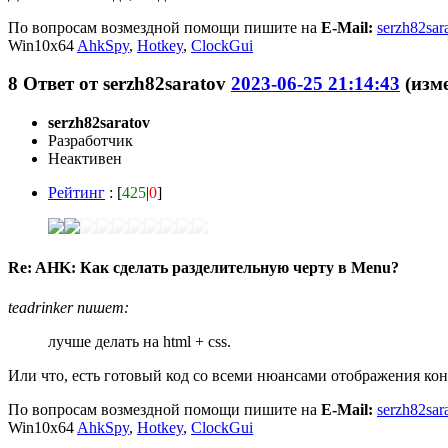
По вопросам возмездной помощи пишите на
E-Mail:
serzh82sar
Win10x64
AhkSpy
,
Hotkey
,
ClockGui
8
Ответ от
serzh82saratov
2023-06-25 21:14:43
(изме
serzh82saratov
Разработчик
Неактивен
Рейтинг
: [
425
|
0
]
Re: AHK: Как сделать разделительную черту в Menu?
teadrinker пишет:
лучше делать на html + css.
Или что, есть готовый код со всеми нюансами отображения кон
По вопросам возмездной помощи пишите на
E-Mail:
serzh82sar
Win10x64
AhkSpy
,
Hotkey
,
ClockGui