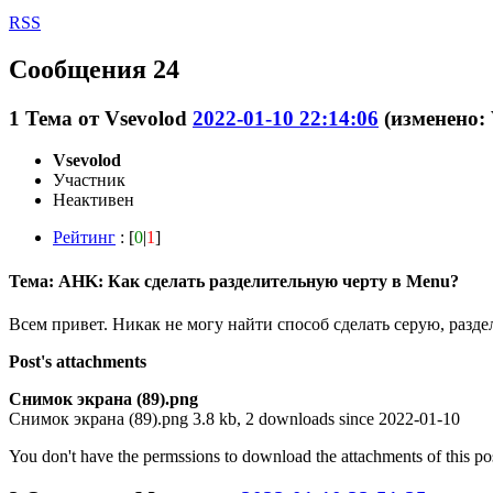
RSS
Сообщения 24
1
Тема от
Vsevolod
2022-01-10 22:14:06
(изменено: 
Vsevolod
Участник
Неактивен
Рейтинг
: [
0
|
1
]
Тема: AHK: Как сделать разделительную черту в Menu?
Всем привет. Никак не могу найти способ сделать серую, раз
Post's attachments
Снимок экрана (89).png
Снимок экрана (89).png 3.8 kb, 2 downloads since 2022-01-10
You don't have the permssions to download the attachments of this po