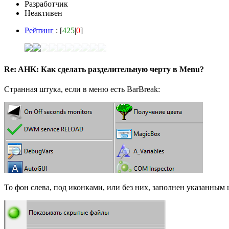
Разработчик
Неактивен
Рейтинг
: [
425
|
0
]
Re: AHK: Как сделать разделительную черту в Menu?
Странная штука, если в меню есть BarBreak:
То фон слева, под иконками, или без них, заполнен указанным ц