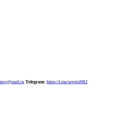
atov@mail.ru
Telegram
:
https://t.me/sergiol982