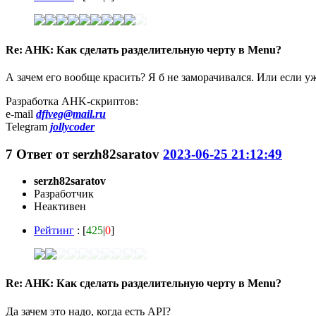
Re: AHK: Как сделать разделительную черту в Menu?
А зачем его вообще красить? Я б не заморачивался. Или если уж 
Разработка AHK-скриптов:
e-mail
dfiveg@mail.ru
Telegram
jollycoder
7
Ответ от
serzh82saratov
2023-06-25 21:12:49
serzh82saratov
Разработчик
Неактивен
Рейтинг
: [
425
|
0
]
Re: AHK: Как сделать разделительную черту в Menu?
Да зачем это надо, когда есть API?