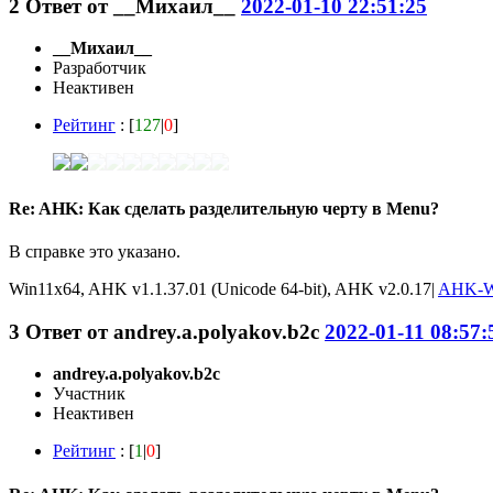
2
Ответ от
__Михаил__
2022-01-10 22:51:25
__Михаил__
Разработчик
Неактивен
Рейтинг
: [
127
|
0
]
Re: AHK: Как сделать разделительную черту в Menu?
В справке это указано.
Win11x64, AHK v1.1.37.01 (Unicode 64-bit), AHK v2.0.17|
AHK-W
3
Ответ от
andrey.a.polyakov.b2c
2022-01-11 08:57:
andrey.a.polyakov.b2c
Участник
Неактивен
Рейтинг
: [
1
|
0
]