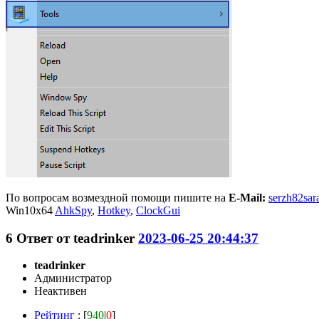
По вопросам возмездной помощи пишите на
E-Mail:
serzh82sar
Win10x64
AhkSpy
,
Hotkey
,
ClockGui
6
Ответ от
teadrinker
2023-06-25 20:44:37
teadrinker
Администратор
Неактивен
Рейтинг
: [
940
|
0
]