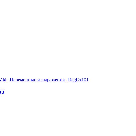
iki
|
Переменные и выражения
|
RegEx101
55