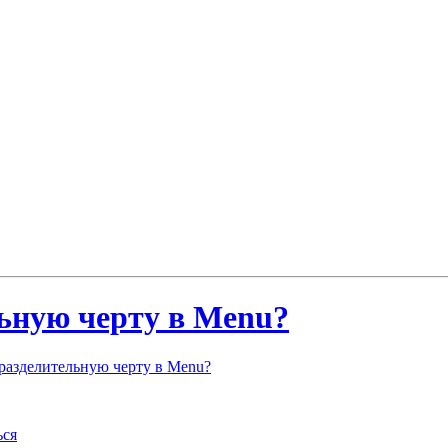
ьную черту в Menu?
разделительную черту в Menu?
ься