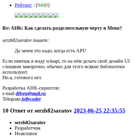
Рейтинг
: [
940
|
0
]
Re: AHK: Как сделать разделительную черту в Menu?
serzh82saratov пишет:
Да зачем это надо, когда есть API?
Если имеешь в виду winapi, то на нём делать свой дизайн UI
слишком заморочно, обычно для этого всякие библиотеки
используют.
Не-а, готового нет.
Разработка AHK-скриптов:
e-mail
dfiveg@mail.ru
Telegram
jollycoder
10
Ответ от
serzh82saratov
2023-06-25 22:35:55
serzh82saratov
Разработчик
Неактивен