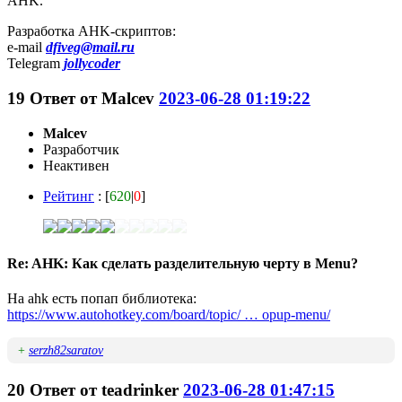
AHK.
Разработка AHK-скриптов:
e-mail
dfiveg@mail.ru
Telegram
jollycoder
19
Ответ от
Malcev
2023-06-28 01:19:22
Malcev
Разработчик
Неактивен
Рейтинг
: [
620
|
0
]
Re: AHK: Как сделать разделительную черту в Menu?
На ahk есть попап библиотека:
https://www.autohotkey.com/board/topic/ … opup-menu/
+
serzh82saratov
20
Ответ от
teadrinker
2023-06-28 01:47:15