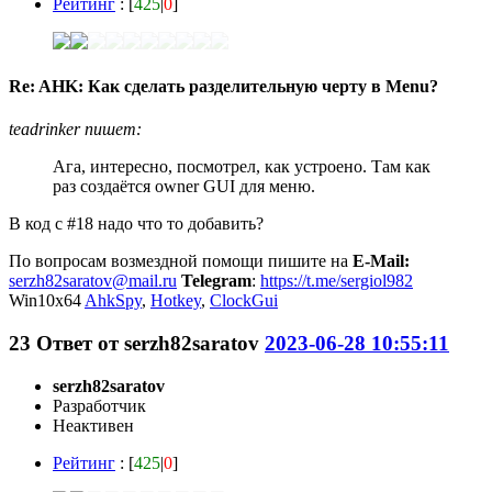
Рейтинг
: [
425
|
0
]
Re: AHK: Как сделать разделительную черту в Menu?
teadrinker пишет:
Ага, интересно, посмотрел, как устроено. Там как
раз создаётся owner GUI для меню.
В код с #18 надо что то добавить?
По вопросам возмездной помощи пишите на
E-Mail:
serzh82saratov@mail.ru
Telegram
:
https://t.me/sergiol982
Win10x64
AhkSpy
,
Hotkey
,
ClockGui
23
Ответ от
serzh82saratov
2023-06-28 10:55:11
serzh82saratov
Разработчик
Неактивен
Рейтинг
: [
425
|
0
]