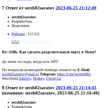
7
Ответ от
serzh82saratov
2023-06-25 21:12:49
serzh82saratov
Разработчик
Неактивен
Рейтинг
: [
425
|
0
]
Re: AHK: Как сделать разделительную черту в Menu?
Да зачем это надо, когда есть API?
По вопросам возмездной помощи пишите на
E-Mail:
serzh82saratov@mail.ru
Telegram
:
https://t.me/sergiol982
Win10x64
AhkSpy
,
Hotkey
,
ClockGui
8
Ответ от
serzh82saratov
2023-06-25 21:14:43
(изменено: serzh82saratov, 2023-06-25 21:16:40)
serzh82saratov
Разработчик