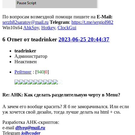
По вопросам возмездной помощи пишите на
E-Mail:
serzh82saratov@mail.ru
Telegram
:
https://t.me/sergiol982
Win10x64
AhkSpy
,
Hotkey
,
ClockGui
6
Ответ от
teadrinker
2023-06-25 20:44:37
teadrinker
Администратор
Неактивен
Рейтинг
: [
940
|
0
]
Re: AHK: Как сделать разделительную черту в Menu?
А зачем его вообще красить? Я б не заморачивался. Или если
уж хочется свой дизайн, тогда лучше делать на html + css.
Разработка AHK-скриптов:
e-mail
dfiveg@mail.ru
Telegram
jollycoder