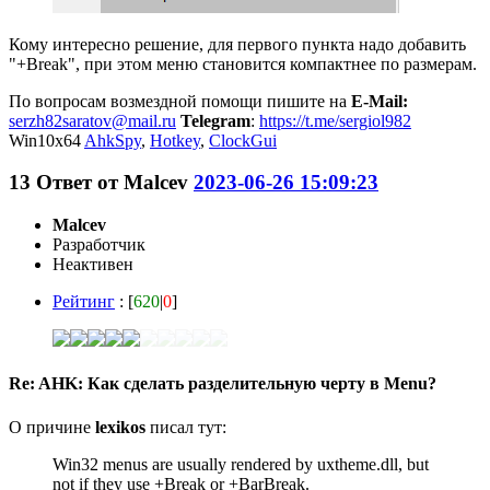
Кому интересно решение, для первого пункта надо добавить
"+Break", при этом меню становится компактнее по размерам.
По вопросам возмездной помощи пишите на
E-Mail:
serzh82saratov@mail.ru
Telegram
:
https://t.me/sergiol982
Win10x64
AhkSpy
,
Hotkey
,
ClockGui
13
Ответ от
Malcev
2023-06-26 15:09:23
Malcev
Разработчик
Неактивен
Рейтинг
: [
620
|
0
]
Re: AHK: Как сделать разделительную черту в Menu?
О причине
lexikos
писал тут:
Win32 menus are usually rendered by uxtheme.dll, but
not if they use +Break or +BarBreak.