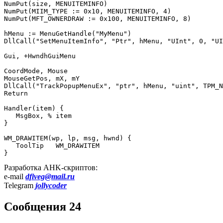
NumPut(size, MENUITEMINFO)

NumPut(MIIM_TYPE := 0x10, MENUITEMINFO, 4)

NumPut(MFT_OWNERDRAW := 0x100, MENUITEMINFO, 8)

hMenu := MenuGetHandle("MyMenu")

DllCall("SetMenuItemInfo", "Ptr", hMenu, "UInt", 0, "UI
Gui, +HwndhGuiMenu

CoordMode, Mouse 

MouseGetPos, mX, mY 

DllCall("TrackPopupMenuEx", "ptr", hMenu, "uint", TPM_N
Return	

Handler(item) {

   MsgBox, % item

}

WM_DRAWITEM(wp, lp, msg, hwnd) { 

   ToolTip   WM_DRAWITEM

}
Разработка AHK-скриптов:
e-mail
dfiveg@mail.ru
Telegram
jollycoder
Сообщения 24