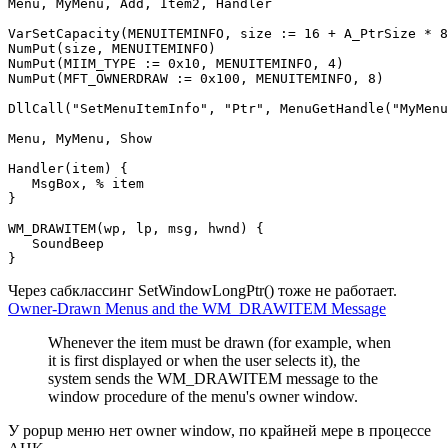
Menu, MyMenu, Add, Item2, Handler

VarSetCapacity(MENUITEMINFO, size := 16 + A_PtrSize * 8
NumPut(size, MENUITEMINFO)

NumPut(MIIM_TYPE := 0x10, MENUITEMINFO, 4)

NumPut(MFT_OWNERDRAW := 0x100, MENUITEMINFO, 8)

DllCall("SetMenuItemInfo", "Ptr", MenuGetHandle("MyMenu
Menu, MyMenu, Show

Handler(item) {

   MsgBox, % item

}

WM_DRAWITEM(wp, lp, msg, hwnd) {

   SoundBeep

}
Через сабклассинг SetWindowLongPtr() тоже не работает.
Owner-Drawn Menus and the WM_DRAWITEM Message
Whenever the item must be drawn (for example, when
it is first displayed or when the user selects it), the
system sends the WM_DRAWITEM message to the
window procedure of the menu's owner window.
У popup меню нет owner window, по крайней мере в процессе