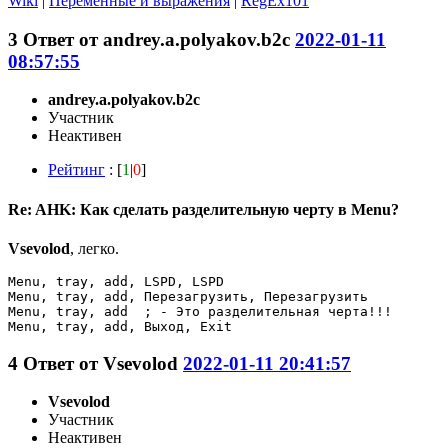
Wiki
|
Переменные и выражения
|
RegEx101
3
Ответ от
andrey.a.polyakov.b2c
2022-01-11
08:57:55
andrey.a.polyakov.b2c
Участник
Неактивен
Рейтинг
: [
1
|
0
]
Re: AHK: Как сделать разделительную черту в Menu?
Vsevolod
, легко.
Menu, tray, add, LSPD, LSPD

Menu, tray, add, Перезагрузить, Перезагрузить

Menu, tray, add  ; - Это разделительная черта!!!    

Menu, tray, add, Выход, Exit
4
Ответ от
Vsevolod
2022-01-11 20:41:57
Vsevolod
Участник
Неактивен