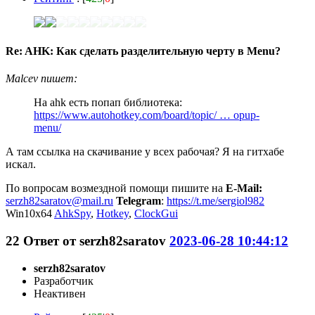
Re: AHK: Как сделать разделительную черту в Menu?
Malcev пишет:
На ahk есть попап библиотека:
https://www.autohotkey.com/board/topic/ … opup-
menu/
А там ссылка на скачивание у всех рабочая? Я на гитхабе
искал.
По вопросам возмездной помощи пишите на
E-Mail:
serzh82saratov@mail.ru
Telegram
:
https://t.me/sergiol982
Win10x64
AhkSpy
,
Hotkey
,
ClockGui
22
Ответ от
serzh82saratov
2023-06-28 10:44:12
serzh82saratov
Разработчик
Неактивен