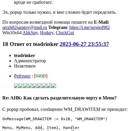
вроде не сработает.
Эх, popup только нужно, и мне сложно будет переделать.
По вопросам возмездной помощи пишите на
E-Mail:
serzh82saratov@mail.ru
Telegram
:
https://t.me/sergiol982
Win10x64
AhkSpy
,
Hotkey
,
ClockGui
18
Ответ от
teadrinker
2023-06-27 23:55:37
teadrinker
Администратор
Неактивен
Рейтинг
: [
940
|
0
]
Re: AHK: Как сделать разделительную черту в Menu?
С popup пробовал, сообщение WM_DRAWITEM не приходит:
OnMessage(WM_DRAWITEM := 0x2B, "WM_DRAWITEM")

Menu, MyMenu, Add, Item1, Handler
