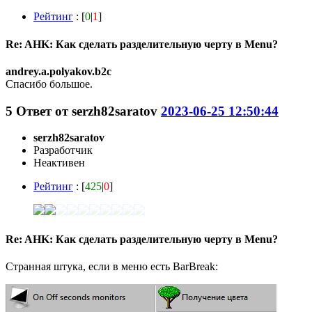
Рейтинг
: [
0
|
1
]
Re: AHK: Как сделать разделительную черту в Menu?
andrey.a.polyakov.b2c
Спасибо большое.
5
Ответ от
serzh82saratov
2023-06-25 12:50:44
serzh82saratov
Разработчик
Неактивен
Рейтинг
: [
425
|
0
]
Re: AHK: Как сделать разделительную черту в Menu?
Странная штука, если в меню есть BarBreak: