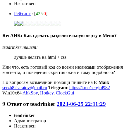
Неактивен
Рейтинг
: [
425
|
0
]
Re: AHK: Как сделать разделительную черту в Menu?
teadrinker пишет:
лучше делать на html + css.
Или что, есть готовый код со всеми нюансами отображения
контента, и поведения скрытия окна и тому подобного?
По вопросам возмездной помощи пишите на
E-Mail:
serzh82saratov@mail.ru
Telegram
:
https://t.me/sergiol982
Win10x64
AhkSpy
,
Hotkey
,
ClockGui
9
Ответ от
teadrinker
2023-06-25 22:11:29
teadrinker
Администратор
Неактивен