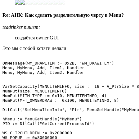
Re: AHK: Как сделать разделительную черту в Menu?
teadrinker пишет:
создаётся owner GUI
Это мы с тобой кстати делали.
OnMessage(WM_DRAWITEM := 0x2B, "WM_DRAWITEM")

Menu, MyMenu, Add, Item1, Handler

Menu, MyMenu, Add, Item2, Handler

VarSetCapacity(MENUITEMINFO, size := 16 + A_PtrSize * 8
NumPut(size, MENUITEMINFO)

NumPut(MIIM_TYPE := 0x10, MENUITEMINFO, 4)

NumPut(MFT_OWNERDRAW := 0x100, MENUITEMINFO, 8)

DllCall("SetMenuItemInfo", "Ptr", MenuGetHandle("MyMenu
hMenu := MenuGetHandle("MyMenu")

PID := DllCall("GetCurrentProcessId")

WS_CLIPCHILDREN := 0x2000000

WS_POPUP := 0x80000000
