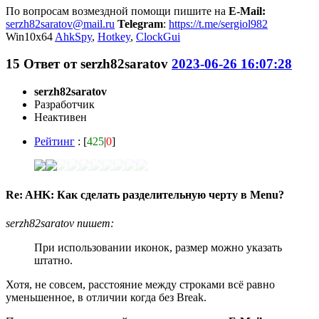
По вопросам возмездной помощи пишите на
E-Mail:
serzh82saratov@mail.ru
Telegram
:
https://t.me/sergiol982
Win10x64
AhkSpy
,
Hotkey
,
ClockGui
15
Ответ от
serzh82saratov
2023-06-26 16:07:28
serzh82saratov
Разработчик
Неактивен
Рейтинг
: [
425
|
0
]
Re: AHK: Как сделать разделительную черту в Menu?
serzh82saratov пишет:
При использовании иконок, размер можно указать
штатно.
Хотя, не совсем, расстояние между строками всё равно
уменьшенное, в отличии когда без Break.