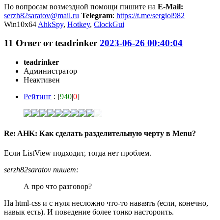
По вопросам возмездной помощи пишите на
E-Mail:
serzh82saratov@mail.ru
Telegram
:
https://t.me/sergiol982
Win10x64
AhkSpy
,
Hotkey
,
ClockGui
11
Ответ от
teadrinker
2023-06-26 00:40:04
teadrinker
Администратор
Неактивен
Рейтинг
: [
940
|
0
]
Re: AHK: Как сделать разделительную черту в Menu?
Если ListView подходит, тогда нет проблем.
serzh82saratov пишет:
А про что разговор?
На html-css и с нуля несложно что-то наваять (если, конечно,
навык есть). И поведение более тонко настороить.