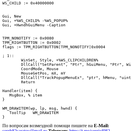
WS_CHILD := 0x40000000

Gui, New 

Gui, +%WS_CHILD% -%WS_POPUP%

Gui, +HwndhGuiMenu -Caption

TPM_NONOTIFY := 0x0080

TPM_RIGHTBUTTON := 0x0002

flags := TPM_RIGHTBUTTON|TPM_NONOTIFY|0x0004

; 1:: 

	WinSet, Style, +%WS_CLIPCHILDREN%

	DllCall("SetParent", "Ptr", hGuiMenu, "Ptr", WinExist("A"))

	CoordMode, Mouse 

	MouseGetPos, mX, mY 

	DllCall("TrackPopupMenuEx", "ptr", hMenu, "uint", flags, "int", mx, "int", my, "ptr", hGuiMenu, "ptr", 0) 

	Return	

Handler(item) {

   MsgBox, % item

}

WM_DRAWITEM(wp, lp, msg, hwnd) { 

   ToolTip   WM_DRAWITEM

По вопросам возмездной помощи пишите на
E-Mail:
serzh82saratov@mail.ru
Telegram
:
https://t.me/sergiol982