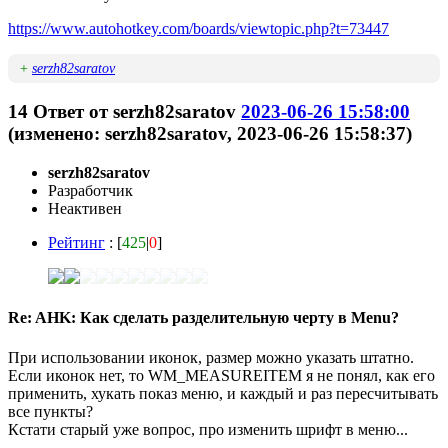
https://www.autohotkey.com/boards/viewtopic.php?t=73447
+
serzh82saratov
14
Ответ от
serzh82saratov
2023-06-26 15:58:00
(изменено: serzh82saratov, 2023-06-26 15:58:37)
serzh82saratov
Разработчик
Неактивен
Рейтинг
: [
425
|
0
]
Re: AHK: Как сделать разделительную черту в Menu?
При использовании иконок, размер можно указать штатно.
Если иконок нет, то WM_MEASUREITEM я не понял, как его
применить, хукать показ меню, и каждый и раз пересчитывать
все пункты?
Кстати старый уже вопрос, про изменить шрифт в меню...