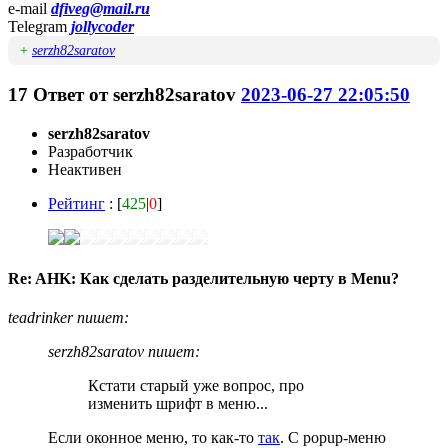
e-mail
dfiveg@mail.ru
Telegram
jollycoder
+
serzh82saratov
17
Ответ от
serzh82saratov
2023-06-27 22:05:50
serzh82saratov
Разработчик
Неактивен
Рейтинг
: [
425
|
0
]
Re: AHK: Как сделать разделительную черту в Menu?
teadrinker пишет:
serzh82saratov пишет:
Кстати старый уже вопрос, про
изменить шрифт в меню...
Если оконное меню, то как-то
так
. С popup-меню