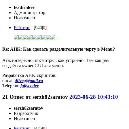
teadrinker
Администратор
Неактивен
Рейтинг
: [
940
|
0
]
Re: AHK: Как сделать разделительную черту в Menu?
Ага, интересно, посмотрел, как устроено. Там как раз
создаётся owner GUI для меню.
Разработка AHK-скриптов:
e-mail
dfiveg@mail.ru
Telegram
jollycoder
21
Ответ от
serzh82saratov
2023-06-28 10:43:10
serzh82saratov
Разработчик
Неактивен
Рейтинг
: [
425
|
0
]