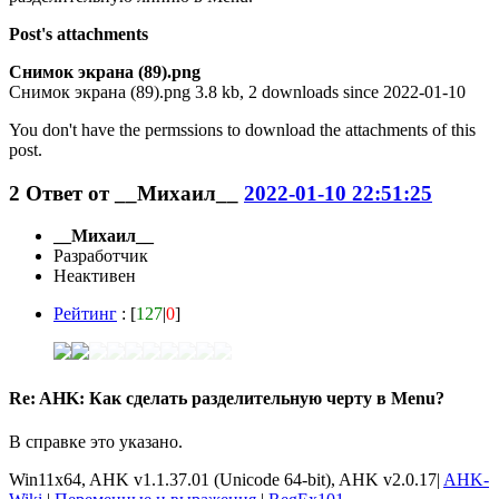
Post's attachments
Снимок экрана (89).png
Снимок экрана (89).png 3.8 kb, 2 downloads since 2022-01-10
You don't have the permssions to download the attachments of this
post.
2
Ответ от
__Михаил__
2022-01-10 22:51:25
__Михаил__
Разработчик
Неактивен
Рейтинг
: [
127
|
0
]
Re: AHK: Как сделать разделительную черту в Menu?
В справке это указано.
Win11x64, AHK v1.1.37.01 (Unicode 64-bit), AHK v2.0.17|
AHK-