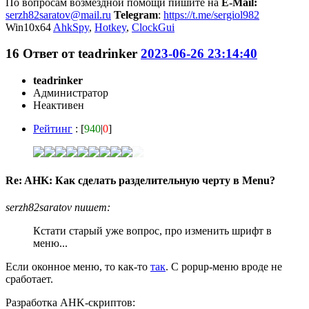
По вопросам возмездной помощи пишите на
E-Mail:
serzh82saratov@mail.ru
Telegram
:
https://t.me/sergiol982
Win10x64
AhkSpy
,
Hotkey
,
ClockGui
16
Ответ от
teadrinker
2023-06-26 23:14:40
teadrinker
Администратор
Неактивен
Рейтинг
: [
940
|
0
]
Re: AHK: Как сделать разделительную черту в Menu?
serzh82saratov пишет:
Кстати старый уже вопрос, про изменить шрифт в
меню...
Если оконное меню, то как-то
так
. С popup-меню вроде не
сработает.
Разработка AHK-скриптов: