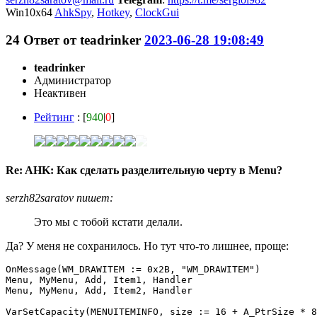
Win10x64
AhkSpy
,
Hotkey
,
ClockGui
24
Ответ от
teadrinker
2023-06-28 19:08:49
teadrinker
Администратор
Неактивен
Рейтинг
: [
940
|
0
]
Re: AHK: Как сделать разделительную черту в Menu?
serzh82saratov пишет:
Это мы с тобой кстати делали.
Да? У меня не сохранилось. Но тут что-то лишнее, проще:
OnMessage(WM_DRAWITEM := 0x2B, "WM_DRAWITEM")

Menu, MyMenu, Add, Item1, Handler

Menu, MyMenu, Add, Item2, Handler

VarSetCapacity(MENUITEMINFO, size := 16 + A_PtrSize * 8