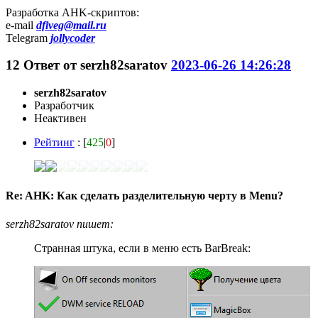
Разработка AHK-скриптов:
e-mail
dfiveg@mail.ru
Telegram
jollycoder
12
Ответ от
serzh82saratov
2023-06-26 14:26:28
serzh82saratov
Разработчик
Неактивен
Рейтинг
: [
425
|
0
]
Re: AHK: Как сделать разделительную черту в Menu?
serzh82saratov пишет:
Странная штука, если в меню есть BarBreak: