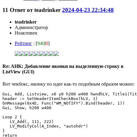
11
Ответ от
teadrinker
2024-04-23 22:34:48
teadrinker
Администратор
Неактивен
Рейтинг
: [
940
|
0
]
Re: AHK: Добавление иконки на выделенную строку в
ListView (GUI)
Вот чекбокс, иконку по идее как-то подобным образом можно:
Gui, Add, Listview, x0 y0 h200 w400 hwndhLV, Title1|Tit
header := SetHeaderItemCheckBox(hLV, 1)

OnMessage(0x4E, Func("WM_NOTIFY").Bind(header, 1))

Gui, Show, h200 w400

Loop 2 {

   LV_Add(, 111, 222)

   LV_ModifyCol(A_Index, "autohdr")

}

return
