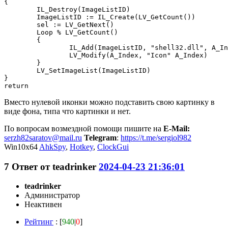
{ 

	IL_Destroy(ImageListID) 

	ImageListID := IL_Create(LV_GetCount())

	sel := LV_GetNext()

	Loop % LV_GetCount()

	{ 	 

		IL_Add(ImageListID, "shell32.dll", A_Index = sel ? 147 : 0) 

		LV_Modify(A_Index, "Icon" A_Index) 

	}

	LV_SetImageList(ImageListID) 

}

return
Вместо нулевой иконки можно подставить свою картинку в
виде фона, типа что картинки и нет.
По вопросам возмездной помощи пишите на
E-Mail:
serzh82saratov@mail.ru
Telegram
:
https://t.me/sergiol982
Win10x64
AhkSpy
,
Hotkey
,
ClockGui
7
Ответ от
teadrinker
2024-04-23 21:36:01
teadrinker
Администратор
Неактивен
Рейтинг
: [
940
|
0
]