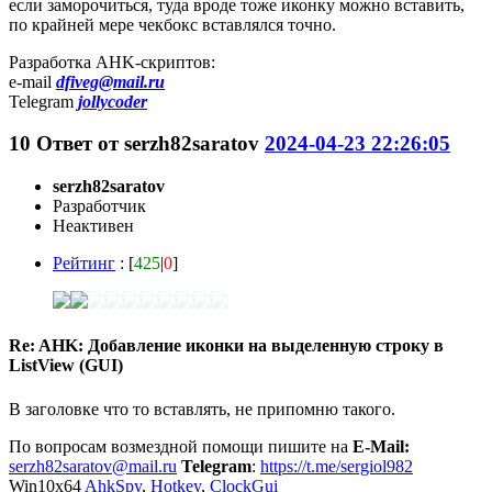
если заморочиться, туда вроде тоже иконку можно вставить,
по крайней мере чекбокс вставлялся точно.
Разработка AHK-скриптов:
e-mail
dfiveg@mail.ru
Telegram
jollycoder
10
Ответ от
serzh82saratov
2024-04-23 22:26:05
serzh82saratov
Разработчик
Неактивен
Рейтинг
: [
425
|
0
]
Re: AHK: Добавление иконки на выделенную строку в
ListView (GUI)
В заголовке что то вставлять, не припомню такого.
По вопросам возмездной помощи пишите на
E-Mail:
serzh82saratov@mail.ru
Telegram
:
https://t.me/sergiol982
Win10x64
AhkSpy
,
Hotkey
,
ClockGui