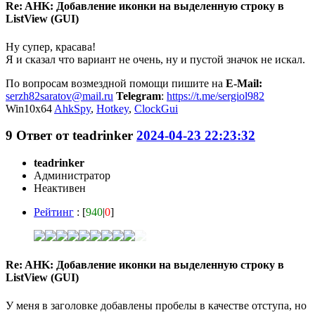
Re: AHK: Добавление иконки на выделенную строку в
ListView (GUI)
Ну супер, красава!
Я и сказал что вариант не очень, ну и пустой значок не искал.
По вопросам возмездной помощи пишите на
E-Mail:
serzh82saratov@mail.ru
Telegram
:
https://t.me/sergiol982
Win10x64
AhkSpy
,
Hotkey
,
ClockGui
9
Ответ от
teadrinker
2024-04-23 22:23:32
teadrinker
Администратор
Неактивен
Рейтинг
: [
940
|
0
]
Re: AHK: Добавление иконки на выделенную строку в
ListView (GUI)
У меня в заголовке добавлены пробелы в качестве отступа, но