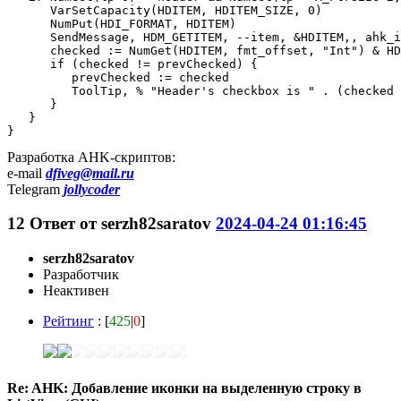
      VarSetCapacity(HDITEM, HDITEM_SIZE, 0)

      NumPut(HDI_FORMAT, HDITEM)

      SendMessage, HDM_GETITEM, --item, &HDITEM,, ahk_i
      checked := NumGet(HDITEM, fmt_offset, "Int") & HD
      if (checked != prevChecked) {

         prevChecked := checked

         ToolTip, % "Header's checkbox is " . (checked 
      }

   }

}
Разработка AHK-скриптов:
e-mail
dfiveg@mail.ru
Telegram
jollycoder
12
Ответ от
serzh82saratov
2024-04-24 01:16:45
serzh82saratov
Разработчик
Неактивен
Рейтинг
: [
425
|
0
]
Re: AHK: Добавление иконки на выделенную строку в