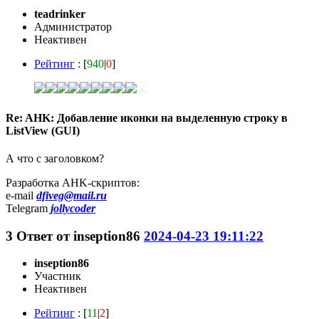
teadrinker
Администратор
Неактивен
Рейтинг
: [
940
|
0
]
Re: AHK: Добавление иконки на выделенную строку в
ListView (GUI)
А что с заголовком?
Разработка AHK-скриптов:
e-mail
dfiveg@mail.ru
Telegram
jollycoder
3
Ответ от
inseption86
2024-04-23 19:11:22
inseption86
Участник
Неактивен
Рейтинг
: [
11
|
2
]