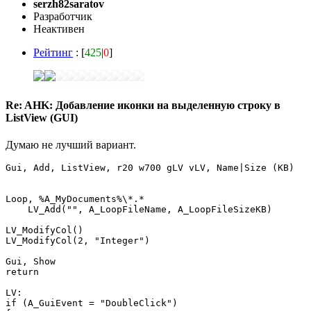
serzh82saratov
Разработчик
Неактивен
Рейтинг
: [
425
|
0
]
Re: AHK: Добавление иконки на выделенную строку в
ListView (GUI)
Думаю не лучший вариант.
Gui, Add, ListView, r20 w700 gLV vLV, Name|Size (KB)

Loop, %A_MyDocuments%\*.*

    LV_Add("", A_LoopFileName, A_LoopFileSizeKB)

LV_ModifyCol() 

LV_ModifyCol(2, "Integer")  

Gui, Show

return 

LV:

if (A_GuiEvent = "DoubleClick")
