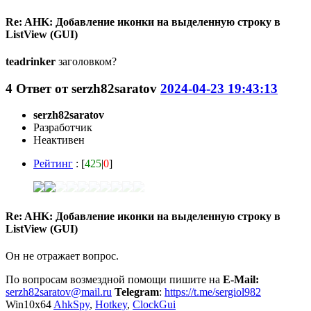
Re: AHK: Добавление иконки на выделенную строку в
ListView (GUI)
teadrinker
заголовком?
4
Ответ от
serzh82saratov
2024-04-23 19:43:13
serzh82saratov
Разработчик
Неактивен
Рейтинг
: [
425
|
0
]
Re: AHK: Добавление иконки на выделенную строку в
ListView (GUI)
Он не отражает вопрос.
По вопросам возмездной помощи пишите на
E-Mail:
serzh82saratov@mail.ru
Telegram
:
https://t.me/sergiol982
Win10x64
AhkSpy
,
Hotkey
,
ClockGui