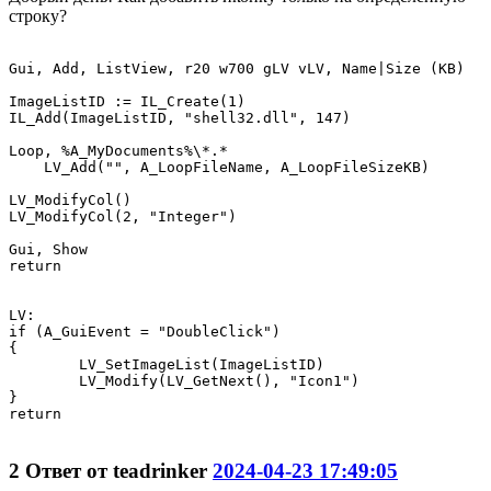
строку?
Gui, Add, ListView, r20 w700 gLV vLV, Name|Size (KB)

ImageListID := IL_Create(1)

IL_Add(ImageListID, "shell32.dll", 147) 

Loop, %A_MyDocuments%\*.*

    LV_Add("", A_LoopFileName, A_LoopFileSizeKB)

LV_ModifyCol() 

LV_ModifyCol(2, "Integer")  

Gui, Show

return

LV:

if (A_GuiEvent = "DoubleClick")

{

	LV_SetImageList(ImageListID)

	LV_Modify(LV_GetNext(), "Icon1")

}

return

2
Ответ от
teadrinker
2024-04-23 17:49:05