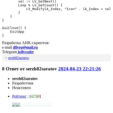
        sel := LV_GetNext()

        Loop % LV_GetCount() {

            LV_Modify(A_Index, "Icon" . (A_Index = sel 
        }

    }

}

GuiClose() {

    ExitApp

}
Разработка AHK-скриптов:
e-mail
dfiveg@mail.ru
Telegram
jollycoder
+
serzh82saratov
8
Ответ от
serzh82saratov
2024-04-23 22:21:26
serzh82saratov
Разработчик
Неактивен
Рейтинг
: [
425
|
0
]