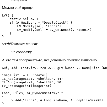
Можно ещё проще:
LV() {

    static sel := 1

    if (A_GuiEvent = "DoubleClick") {

        LV_Modify(sel, "Icon2")

        LV_Modify(sel := LV_GetNext(), "Icon1")

    }

}
serzh82saratov пишет:
не соображу
А что там соображать-то, всё довольно понятно написано.
Gui, Add, ListView, r20 w700 gLV hwndhLV, Name|Size (KB
imageList := IL_Create()

IL_Add(imageList, "shell32", 44)

IL_Add(imageList, "shell32", 50)

LV_SetImageList(imageList)

Loop, Files, %A_MyDocuments%\*.*

{

    LV_Add("Icon2", A_LoopFileName, A_LoopFileSizeKB)

}
