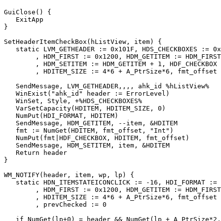
GuiClose() {

   ExitApp

}

SetHeaderItemCheckBox(hListView, item) {

   static LVM_GETHEADER := 0x101F, HDS_CHECKBOXES := 0x
        , HDM_FIRST := 0x1200, HDM_GETITEM := HDM_FIRST
        , HDM_SETITEM := HDM_GETITEM + 1, HDF_CHECKBOX 
        , HDITEM_SIZE := 4*6 + A_PtrSize*6, fmt_offset 
   SendMessage, LVM_GETHEADER,,,, ahk_id %hListView%

   WinExist("ahk_id" header := ErrorLevel)

   WinSet, Style, +%HDS_CHECKBOXES%

   VarSetCapacity(HDITEM, HDITEM_SIZE, 0)

   NumPut(HDI_FORMAT, HDITEM)

   SendMessage, HDM_GETITEM, --item, &HDITEM

   fmt := NumGet(HDITEM, fmt_offset, "Int")

   NumPut(fmt|HDF_CHECKBOX, HDITEM, fmt_offset)

   SendMessage, HDM_SETITEM, item, &HDITEM

   Return header

}

WM_NOTIFY(header, item, wp, lp) {

   static HDN_ITEMSTATEICONCLICK := -16, HDI_FORMAT := 
        , HDM_FIRST := 0x1200, HDM_GETITEM := HDM_FIRST
        , HDITEM_SIZE := 4*6 + A_PtrSize*6, fmt_offset 
        , prevChecked := 0

   if NumGet(lp+0) = header && NumGet(lp + A_PtrSize*2,