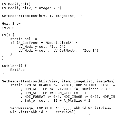
LV_ModifyCol() 

LV_ModifyCol(2, "Integer 70")

SetHeaderItemIcon(hLV, 1, imageList, 1)

Gui, Show

return

LV() {

    static sel := 1

    if (A_GuiEvent = "DoubleClick") {

        LV_Modify(sel, "Icon2")

        LV_Modify(sel := LV_GetNext(), "Icon1")

    }

}

GuiClose() {

    ExitApp

}

SetHeaderItemIcon(hListView, item, imageList, imageNum)
    static LVM_GETHEADER := 0x101F, HDM_SETIMAGELIST :=
         , HDM_GETITEM := 0x1200 + (A_IsUnicode ? 3 : 1
         , HDM_SETITEM := HDM_GETITEM + 1

         , HDI_FORMAT := 0x4, HDI_IMAGE := 0x20, HDF_IM
         , fmt_offset := 12 + A_PtrSize * 2

    SendMessage, LVM_GETHEADER,,,, ahk_id %hListView%

    WinExist("ahk_id " . ErrorLevel)
