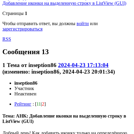
Добавление иконки на выделенную строку в ListView (GUI)
Страницы
1
Чтобы отправить ответ, вы должны
войти
или
зарегистрироваться
RSS
Сообщения 13
1
Тема от
inseption86
2024-04-23 17:13:04
(изменено: inseption86, 2024-04-23 20:01:34)
inseption86
Участник
Неактивен
Рейтинг
: [
11
|
2
]
Тема: AHK: Добавление иконки на выделенную строку в
ListView (GUI)
Добрый день! Как добавить иконку только на определённую