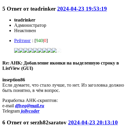
5
Ответ от
teadrinker
2024-04-23 19:53:19
teadrinker
Администратор
Неактивен
Рейтинг
: [
940
|
0
]
Re: AHK: Добавление иконки на выделенную строку в
ListView (GUI)
inseption86
Если думаете, что стало лучше, то нет. Из заголовка должно
быть понятно, в чём вопрос.
Разработка AHK-скриптов:
e-mail
dfiveg@mail.ru
Telegram
jollycoder
6
Ответ от
serzh82saratov
2024-04-23 20:13:10