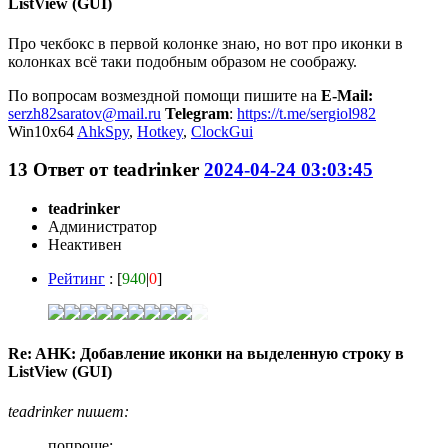
ListView (GUI)
Про чекбокс в первой колонке знаю, но вот про иконки в
колонках всё таки подобным образом не соображу.
По вопросам возмездной помощи пишите на
E-Mail:
serzh82saratov@mail.ru
Telegram
:
https://t.me/sergiol982
Win10x64
AhkSpy
,
Hotkey
,
ClockGui
13
Ответ от
teadrinker
2024-04-24 03:03:45
teadrinker
Администратор
Неактивен
Рейтинг
: [
940
|
0
]
Re: AHK: Добавление иконки на выделенную строку в
ListView (GUI)
teadrinker пишет:
попроще: