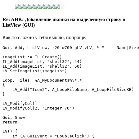
Re: AHK: Добавление иконки на выделенную строку в
ListView (GUI)
Как-то сложно у тебя вышло, попроще:
Gui, Add, ListView, r20 w700 gLV vLV, % "     Name|Size
imageList := IL_Create()

IL_Add(imageList, "shell32", 44)

IL_Add(imageList, "shell32", 50)

LV_SetImageList(imageList) 

Loop, Files, %A_MyDocuments%\*.*

{

    LV_Add("Icon2", A_LoopFileName, A_LoopFileSizeKB)

}

LV_ModifyCol() 

LV_ModifyCol(2, "Integer 70")

Gui, Show

return

LV() {

    if (A_GuiEvent = "DoubleClick") {
