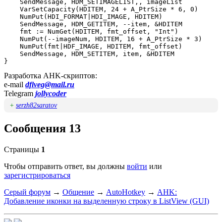
    SendMessage, HDM_SETIMAGELIST,, imageList

    VarSetCapacity(HDITEM, 24 + A_PtrSize * 6, 0)

    NumPut(HDI_FORMAT|HDI_IMAGE, HDITEM)

    SendMessage, HDM_GETITEM, --item, &HDITEM

    fmt := NumGet(HDITEM, fmt_offset, "Int")

    NumPut(--imageNum, HDITEM, 16 + A_PtrSize * 3)

    NumPut(fmt|HDF_IMAGE, HDITEM, fmt_offset)

    SendMessage, HDM_SETITEM, item, &HDITEM

}
Разработка AHK-скриптов:
e-mail
dfiveg@mail.ru
Telegram
jollycoder
+
serzh82saratov
Сообщения 13
Страницы
1
Чтобы отправить ответ, вы должны
войти
или
зарегистрироваться
Серый форум
→
Общение
→
AutoHotkey
→
AHK:
Добавление иконки на выделенную строку в ListView (GUI)