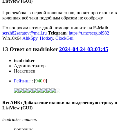
ListView (GUI)
Про чекбокс в первой колонке знаю, но вот про иконки в
колонках всё таки подобным образом не соображу.
По вопросам возмездной помощи пишите на
E-Mail:
serzh82saratov@mail.ru
Telegram
:
https://t.me/sergiol982
Win10x64
AhkSpy
,
Hotkey
,
ClockGui
13
Ответ от
teadrinker
2024-04-24 03:03:45
teadrinker
Администратор
Неактивен
Рейтинг
: [
940
|
0
]
Re: AHK: Добавление иконки на выделенную строку в
ListView (GUI)
teadrinker пишет:
попроще: