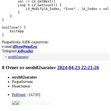
        sel := LV_GetNext()

        Loop % LV_GetCount() {

            LV_Modify(A_Index, "Icon" . (A_Index = sel 
        }

    }

}

GuiClose() {

    ExitApp

}
Разработка AHK-скриптов:
e-mail
dfiveg@mail.ru
Telegram
jollycoder
+
serzh82saratov
8
Ответ от
serzh82saratov
2024-04-23 22:21:26
serzh82saratov
Разработчик
Неактивен
Рейтинг
: [
425
|
0
]