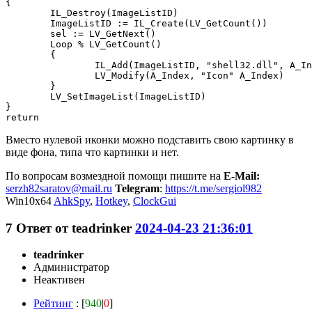
{ 

	IL_Destroy(ImageListID) 

	ImageListID := IL_Create(LV_GetCount())

	sel := LV_GetNext()

	Loop % LV_GetCount()

	{ 	 

		IL_Add(ImageListID, "shell32.dll", A_Index = sel ? 147 : 0) 

		LV_Modify(A_Index, "Icon" A_Index) 

	}

	LV_SetImageList(ImageListID) 

}

return
Вместо нулевой иконки можно подставить свою картинку в
виде фона, типа что картинки и нет.
По вопросам возмездной помощи пишите на
E-Mail:
serzh82saratov@mail.ru
Telegram
:
https://t.me/sergiol982
Win10x64
AhkSpy
,
Hotkey
,
ClockGui
7
Ответ от
teadrinker
2024-04-23 21:36:01
teadrinker
Администратор
Неактивен
Рейтинг
: [
940
|
0
]