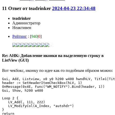
11
Ответ от
teadrinker
2024-04-23 22:34:48
teadrinker
Администратор
Неактивен
Рейтинг
: [
940
|
0
]
Re: AHK: Добавление иконки на выделенную строку в
ListView (GUI)
Вот чекбокс, иконку по идее как-то подобным образом можно:
Gui, Add, Listview, x0 y0 h200 w400 hwndhLV, Title1|Tit
header := SetHeaderItemCheckBox(hLV, 1)

OnMessage(0x4E, Func("WM_NOTIFY").Bind(header, 1))

Gui, Show, h200 w400

Loop 2 {

   LV_Add(, 111, 222)

   LV_ModifyCol(A_Index, "autohdr")

}

return
