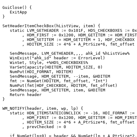
GuiClose() {

   ExitApp

}

SetHeaderItemCheckBox(hListView, item) {

   static LVM_GETHEADER := 0x101F, HDS_CHECKBOXES := 0x
        , HDM_FIRST := 0x1200, HDM_GETITEM := HDM_FIRST
        , HDM_SETITEM := HDM_GETITEM + 1, HDF_CHECKBOX 
        , HDITEM_SIZE := 4*6 + A_PtrSize*6, fmt_offset 
   SendMessage, LVM_GETHEADER,,,, ahk_id %hListView%

   WinExist("ahk_id" header := ErrorLevel)

   WinSet, Style, +%HDS_CHECKBOXES%

   VarSetCapacity(HDITEM, HDITEM_SIZE, 0)

   NumPut(HDI_FORMAT, HDITEM)

   SendMessage, HDM_GETITEM, --item, &HDITEM

   fmt := NumGet(HDITEM, fmt_offset, "Int")

   NumPut(fmt|HDF_CHECKBOX, HDITEM, fmt_offset)

   SendMessage, HDM_SETITEM, item, &HDITEM

   Return header

}

WM_NOTIFY(header, item, wp, lp) {

   static HDN_ITEMSTATEICONCLICK := -16, HDI_FORMAT := 
        , HDM_FIRST := 0x1200, HDM_GETITEM := HDM_FIRST
        , HDITEM_SIZE := 4*6 + A_PtrSize*6, fmt_offset 
        , prevChecked := 0

   if NumGet(lp+0) = header && NumGet(lp + A_PtrSize*2,