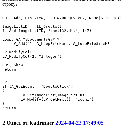
строку?
Gui, Add, ListView, r20 w700 gLV vLV, Name|Size (KB)

ImageListID := IL_Create(1)

IL_Add(ImageListID, "shell32.dll", 147) 

Loop, %A_MyDocuments%\*.*

    LV_Add("", A_LoopFileName, A_LoopFileSizeKB)

LV_ModifyCol() 

LV_ModifyCol(2, "Integer")  

Gui, Show

return

LV:

if (A_GuiEvent = "DoubleClick")

{

	LV_SetImageList(ImageListID)

	LV_Modify(LV_GetNext(), "Icon1")

}

return

2
Ответ от
teadrinker
2024-04-23 17:49:05