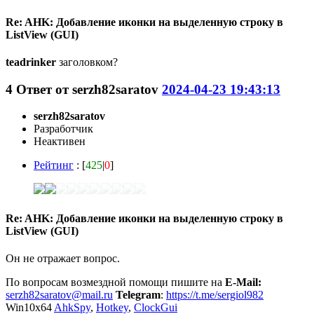
Re: AHK: Добавление иконки на выделенную строку в
ListView (GUI)
teadrinker
заголовком?
4
Ответ от
serzh82saratov
2024-04-23 19:43:13
serzh82saratov
Разработчик
Неактивен
Рейтинг
: [
425
|
0
]
Re: AHK: Добавление иконки на выделенную строку в
ListView (GUI)
Он не отражает вопрос.
По вопросам возмездной помощи пишите на
E-Mail:
serzh82saratov@mail.ru
Telegram
:
https://t.me/sergiol982
Win10x64
AhkSpy
,
Hotkey
,
ClockGui