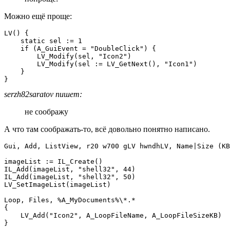
Можно ещё проще:
LV() {

    static sel := 1

    if (A_GuiEvent = "DoubleClick") {

        LV_Modify(sel, "Icon2")

        LV_Modify(sel := LV_GetNext(), "Icon1")

    }

}
serzh82saratov пишет:
не соображу
А что там соображать-то, всё довольно понятно написано.
Gui, Add, ListView, r20 w700 gLV hwndhLV, Name|Size (KB
imageList := IL_Create()

IL_Add(imageList, "shell32", 44)

IL_Add(imageList, "shell32", 50)

LV_SetImageList(imageList)

Loop, Files, %A_MyDocuments%\*.*

{

    LV_Add("Icon2", A_LoopFileName, A_LoopFileSizeKB)

}
