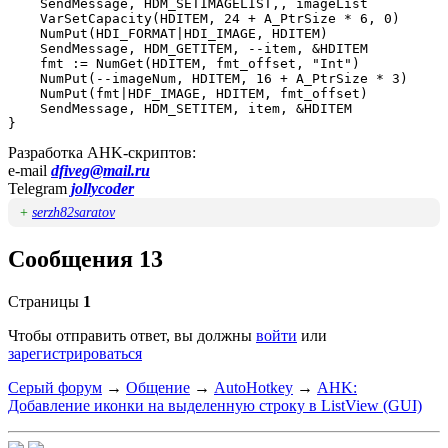
    SendMessage, HDM_SETIMAGELIST,, imageList

    VarSetCapacity(HDITEM, 24 + A_PtrSize * 6, 0)

    NumPut(HDI_FORMAT|HDI_IMAGE, HDITEM)

    SendMessage, HDM_GETITEM, --item, &HDITEM

    fmt := NumGet(HDITEM, fmt_offset, "Int")

    NumPut(--imageNum, HDITEM, 16 + A_PtrSize * 3)

    NumPut(fmt|HDF_IMAGE, HDITEM, fmt_offset)

    SendMessage, HDM_SETITEM, item, &HDITEM

}
Разработка AHK-скриптов:
e-mail
dfiveg@mail.ru
Telegram
jollycoder
+
serzh82saratov
Сообщения 13
Страницы
1
Чтобы отправить ответ, вы должны
войти
или
зарегистрироваться
Серый форум
→
Общение
→
AutoHotkey
→
AHK:
Добавление иконки на выделенную строку в ListView (GUI)