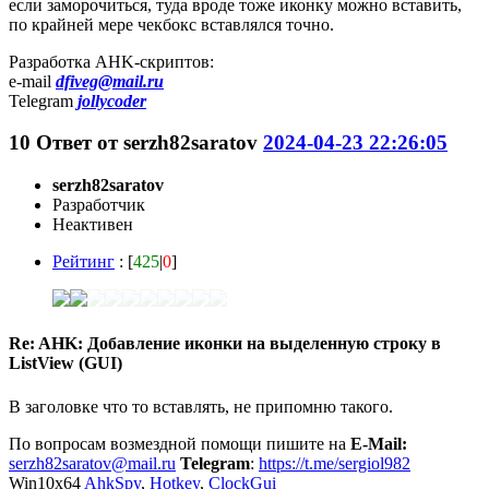
если заморочиться, туда вроде тоже иконку можно вставить,
по крайней мере чекбокс вставлялся точно.
Разработка AHK-скриптов:
e-mail
dfiveg@mail.ru
Telegram
jollycoder
10
Ответ от
serzh82saratov
2024-04-23 22:26:05
serzh82saratov
Разработчик
Неактивен
Рейтинг
: [
425
|
0
]
Re: AHK: Добавление иконки на выделенную строку в
ListView (GUI)
В заголовке что то вставлять, не припомню такого.
По вопросам возмездной помощи пишите на
E-Mail:
serzh82saratov@mail.ru
Telegram
:
https://t.me/sergiol982
Win10x64
AhkSpy
,
Hotkey
,
ClockGui