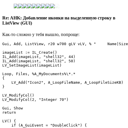
Re: AHK: Добавление иконки на выделенную строку в
ListView (GUI)
Как-то сложно у тебя вышло, попроще:
Gui, Add, ListView, r20 w700 gLV vLV, % "     Name|Size
imageList := IL_Create()

IL_Add(imageList, "shell32", 44)

IL_Add(imageList, "shell32", 50)

LV_SetImageList(imageList) 

Loop, Files, %A_MyDocuments%\*.*

{

    LV_Add("Icon2", A_LoopFileName, A_LoopFileSizeKB)

}

LV_ModifyCol() 

LV_ModifyCol(2, "Integer 70")

Gui, Show

return

LV() {

    if (A_GuiEvent = "DoubleClick") {
