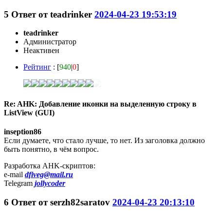
5
Ответ от
teadrinker
2024-04-23 19:53:19
teadrinker
Администратор
Неактивен
Рейтинг
: [
940
|
0
]
Re: AHK: Добавление иконки на выделенную строку в
ListView (GUI)
inseption86
Если думаете, что стало лучше, то нет. Из заголовка должно
быть понятно, в чём вопрос.
Разработка AHK-скриптов:
e-mail
dfiveg@mail.ru
Telegram
jollycoder
6
Ответ от
serzh82saratov
2024-04-23 20:13:10