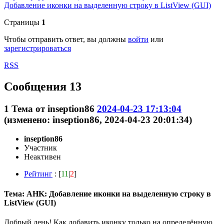
Добавление иконки на выделенную строку в ListView (GUI)
Страницы
1
Чтобы отправить ответ, вы должны
войти
или
зарегистрироваться
RSS
Сообщения 13
1
Тема от
inseption86
2024-04-23 17:13:04
(изменено: inseption86, 2024-04-23 20:01:34)
inseption86
Участник
Неактивен
Рейтинг
: [
11
|
2
]
Тема: AHK: Добавление иконки на выделенную строку в
ListView (GUI)
Добрый день! Как добавить иконку только на определённую