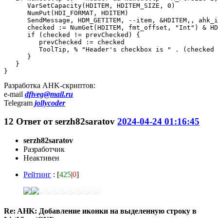
      VarSetCapacity(HDITEM, HDITEM_SIZE, 0)

      NumPut(HDI_FORMAT, HDITEM)

      SendMessage, HDM_GETITEM, --item, &HDITEM,, ahk_i
      checked := NumGet(HDITEM, fmt_offset, "Int") & HD
      if (checked != prevChecked) {

         prevChecked := checked

         ToolTip, % "Header's checkbox is " . (checked 
      }

   }

}
Разработка AHK-скриптов:
e-mail
dfiveg@mail.ru
Telegram
jollycoder
12
Ответ от
serzh82saratov
2024-04-24 01:16:45
serzh82saratov
Разработчик
Неактивен
Рейтинг
: [
425
|
0
]
Re: AHK: Добавление иконки на выделенную строку в