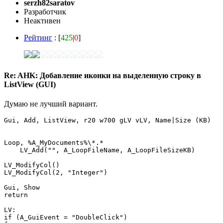
serzh82saratov
Разработчик
Неактивен
Рейтинг
: [
425
|
0
]
Re: AHK: Добавление иконки на выделенную строку в
ListView (GUI)
Думаю не лучший вариант.
Gui, Add, ListView, r20 w700 gLV vLV, Name|Size (KB)

Loop, %A_MyDocuments%\*.*

    LV_Add("", A_LoopFileName, A_LoopFileSizeKB)

LV_ModifyCol() 

LV_ModifyCol(2, "Integer")  

Gui, Show

return 

LV:

if (A_GuiEvent = "DoubleClick")
