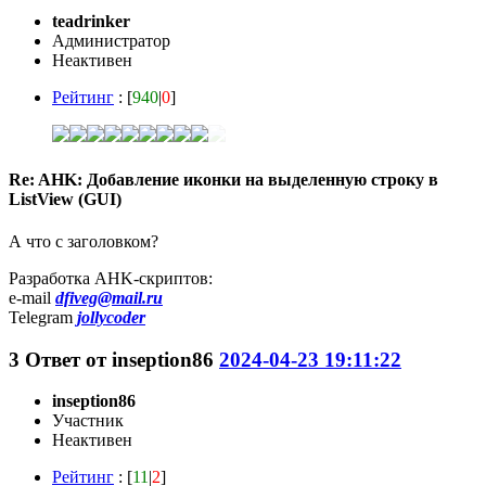
teadrinker
Администратор
Неактивен
Рейтинг
: [
940
|
0
]
Re: AHK: Добавление иконки на выделенную строку в
ListView (GUI)
А что с заголовком?
Разработка AHK-скриптов:
e-mail
dfiveg@mail.ru
Telegram
jollycoder
3
Ответ от
inseption86
2024-04-23 19:11:22
inseption86
Участник
Неактивен
Рейтинг
: [
11
|
2
]