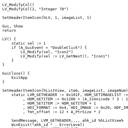
LV_ModifyCol() 

LV_ModifyCol(2, "Integer 70")

SetHeaderItemIcon(hLV, 1, imageList, 1)

Gui, Show

return

LV() {

    static sel := 1

    if (A_GuiEvent = "DoubleClick") {

        LV_Modify(sel, "Icon2")

        LV_Modify(sel := LV_GetNext(), "Icon1")

    }

}

GuiClose() {

    ExitApp

}

SetHeaderItemIcon(hListView, item, imageList, imageNum)
    static LVM_GETHEADER := 0x101F, HDM_SETIMAGELIST :=
         , HDM_GETITEM := 0x1200 + (A_IsUnicode ? 3 : 1
         , HDM_SETITEM := HDM_GETITEM + 1

         , HDI_FORMAT := 0x4, HDI_IMAGE := 0x20, HDF_IM
         , fmt_offset := 12 + A_PtrSize * 2

    SendMessage, LVM_GETHEADER,,,, ahk_id %hListView%

    WinExist("ahk_id " . ErrorLevel)
