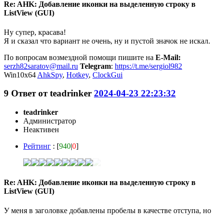
Re: AHK: Добавление иконки на выделенную строку в
ListView (GUI)
Ну супер, красава!
Я и сказал что вариант не очень, ну и пустой значок не искал.
По вопросам возмездной помощи пишите на
E-Mail:
serzh82saratov@mail.ru
Telegram
:
https://t.me/sergiol982
Win10x64
AhkSpy
,
Hotkey
,
ClockGui
9
Ответ от
teadrinker
2024-04-23 22:23:32
teadrinker
Администратор
Неактивен
Рейтинг
: [
940
|
0
]
Re: AHK: Добавление иконки на выделенную строку в
ListView (GUI)
У меня в заголовке добавлены пробелы в качестве отступа, но