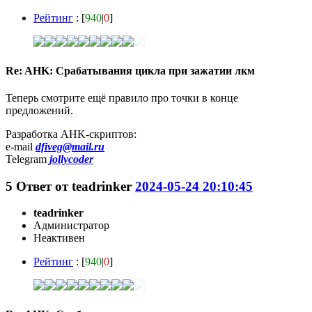
Рейтинг
: [
940
|
0
]
Re: AHK: Срабатывания цикла при зажатии лкм
Теперь смотрите ещё правило про точки в конце
предложений.
Разработка AHK-скриптов:
e-mail
dfiveg@mail.ru
Telegram
jollycoder
5
Ответ от
teadrinker
2024-05-24 20:10:45
teadrinker
Администратор
Неактивен
Рейтинг
: [
940
|
0
]