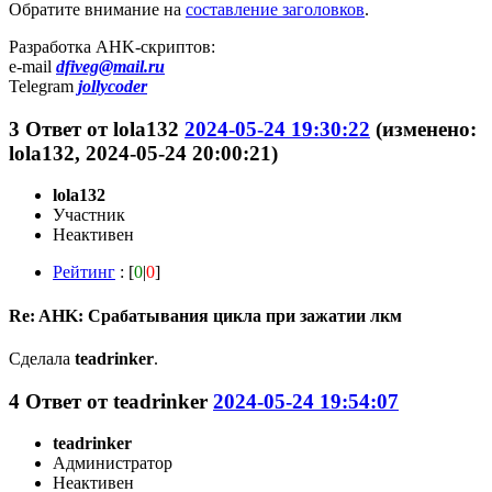
Обратите внимание на
составление заголовков
.
Разработка AHK-скриптов:
e-mail
dfiveg@mail.ru
Telegram
jollycoder
3
Ответ от
lola132
2024-05-24 19:30:22
(изменено:
lola132, 2024-05-24 20:00:21)
lola132
Участник
Неактивен
Рейтинг
: [
0
|
0
]
Re: AHK: Срабатывания цикла при зажатии лкм
Сделала
teadrinker
.
4
Ответ от
teadrinker
2024-05-24 19:54:07
teadrinker
Администратор
Неактивен