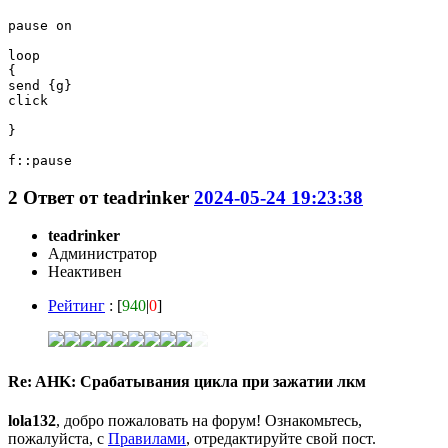
pause on

loop

{

send {g}

click

}

f::pause
2
Ответ от
teadrinker
2024-05-24 19:23:38
teadrinker
Администратор
Неактивен
Рейтинг
: [
940
|
0
]
Re: AHK: Срабатывания цикла при зажатии лкм
lola132
, добро пожаловать на форум! Ознакомьтесь,
пожалуйста, с
Правилами
, отредактируйте свой пост.