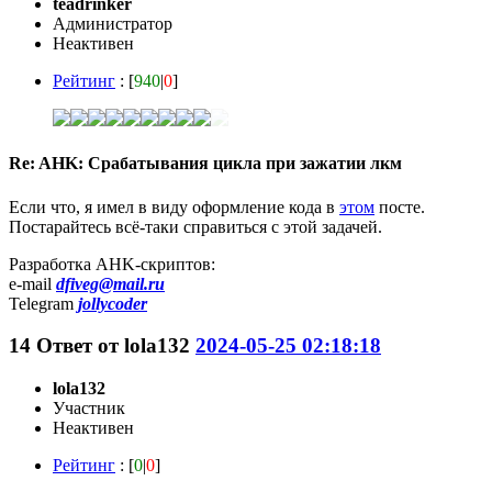
teadrinker
Администратор
Неактивен
Рейтинг
: [
940
|
0
]
Re: AHK: Срабатывания цикла при зажатии лкм
Если что, я имел в виду оформление кода в
этом
посте.
Постарайтесь всё-таки справиться с этой задачей.
Разработка AHK-скриптов:
e-mail
dfiveg@mail.ru
Telegram
jollycoder
14
Ответ от
lola132
2024-05-25 02:18:18
lola132
Участник
Неактивен
Рейтинг
: [
0
|
0
]