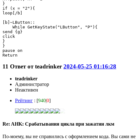
}

if (x = "2"){

loop[/b]

[b]~LButton::

    While GetKeyState("LButton", "P"){

send {g}

click

}

}

pause on

11
Ответ от
teadrinker
2024-05-25 01:16:28
teadrinker
Администратор
Неактивен
Рейтинг
: [
940
|
0
]
Re: AHK: Срабатывания цикла при зажатии лкм
По-моему, вы не справились с оформлением кода. Вы сами не