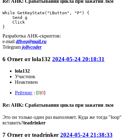
Re: AHK: Срабатывания цикла при зажатии лкм
While GetKeyState("LButton", "P") {

    Send g

    Click

}
Разработка AHK-скриптов:
e-mail
dfiveg@mail.ru
Telegram
jollycoder
6
Ответ от
lola132
2024-05-24 20:18:31
lola132
Участник
Неактивен
Рейтинг
: [
0
|
0
]
Re: AHK: Срабатывания цикла при зажатии лкм
Это он только один раз выполняет. Куда же тогда "loop"
вставить?
teadrinker
7
Ответ от
teadrinker
2024-05-24 21:38:33