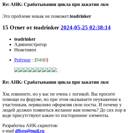
Re: AHK: Срабатывания цикла при зажатии лкм
Это проблеме никак не поможет.
teadrinker
15
Ответ от
teadrinker
2024-05-25 02:38:14
teadrinker
Администратор
Неактивен
Рейтинг
: [
940
|
0
]
Re: AHK: Срабатывания цикла при зажатии лкм
Хм, извините, но у вас не очень с логикой. Вы просите
помощи на форуме, но при этом оказываете неуважение к
участникам, неряшливо оформляя свои посты. И почему у
людей должно появиться желание вам помочь? До сих пор в
коде присутствуют какие-то посторонние элементы.
Разработка AHK-скриптов:
e-mail
dfiveg@mail.ru