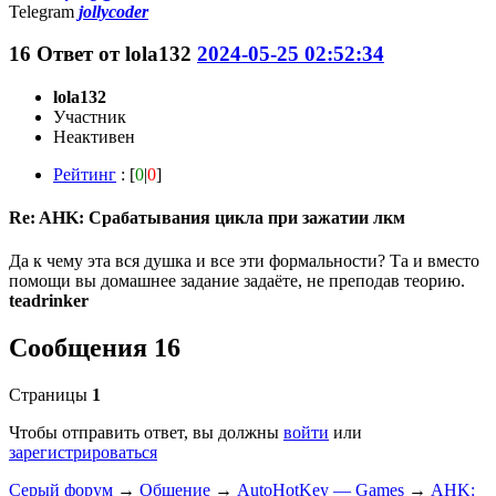
Telegram
jollycoder
16
Ответ от
lola132
2024-05-25 02:52:34
lola132
Участник
Неактивен
Рейтинг
: [
0
|
0
]
Re: AHK: Срабатывания цикла при зажатии лкм
Да к чему эта вся душка и все эти формальности? Та и вместо
помощи вы домашнее задание задаёте, не преподав теорию.
teadrinker
Сообщения 16
Страницы
1
Чтобы отправить ответ, вы должны
войти
или
зарегистрироваться
Серый форум
→
Общение
→
AutoHotKey — Games
→
AHK: