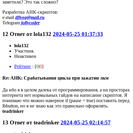
заметили? Это так сложно?
Разработка AHK-скриптов:
e-mail
dfiveg@mail.ru
Telegram
jollycoder
12
Ответ от
lola132
2024-05-25 01:37:33
lola132
Участник
Неактивен
Рейтинг
: [
0
|
0
]
Re: AHK: Срабатывания цикла при зажатии лкм
Да ибо я в целом далека от программирования, а на просторах
интернета нет нормальных гайдов на написание скриптов. Я
понимаю что можно наверное if (pause = true) поставить перед
lbbutton, но я не знаю как это правильно оформлять.
teadrinker
13
Ответ от
teadrinker
2024-05-25 02:14:57