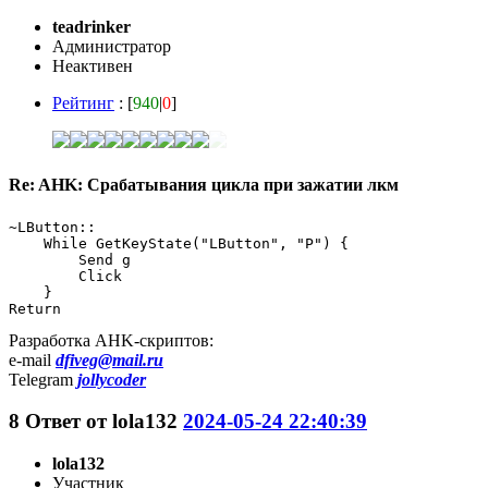
teadrinker
Администратор
Неактивен
Рейтинг
: [
940
|
0
]
Re: AHK: Срабатывания цикла при зажатии лкм
~LButton::

    While GetKeyState("LButton", "P") {

        Send g

        Click

    }

Return
Разработка AHK-скриптов:
e-mail
dfiveg@mail.ru
Telegram
jollycoder
8
Ответ от
lola132
2024-05-24 22:40:39
lola132
Участник