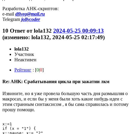
Разработка AHK-скриптов:
e-mail
dfiveg@mail.ru
Telegram
jollycoder
10
Ответ от
lola132
2024-05-25 00:09:13
(изменено: lola132, 2024-05-25 02:17:49)
lola132
Участник
Неактивен
Рейтинг
: [
0
|
0
]
Re: AHK: Срабатывания цикла при зажатии лкм
Извините, но я уже провела большую часть дня размышляя о
макросах, и если бы у меня были хоть какие нибудь идеи с
этим странным синтаксисом , я бы сама справилась и потому
прошу помощи.
x:=1

if (x = "1") {

x::pause; x:= "2"
