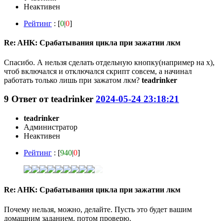
Неактивен
Рейтинг
: [
0
|
0
]
Re: AHK: Срабатывания цикла при зажатии лкм
Спасибо. А нельзя сделать отдельную кнопку(например на x),
чтоб включался и отключался скрипт совсем, а начинал
работать только лишь при зажатом лкм?
teadrinker
9
Ответ от
teadrinker
2024-05-24 23:18:21
teadrinker
Администратор
Неактивен
Рейтинг
: [
940
|
0
]
Re: AHK: Срабатывания цикла при зажатии лкм
Почему нельзя, можно, делайте. Пусть это будет вашим
домашним заданием, потом проверю.