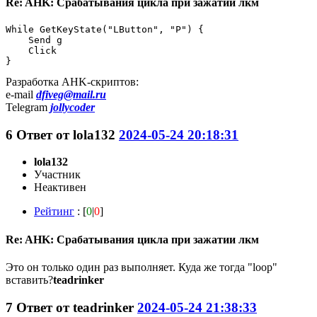
Re: AHK: Срабатывания цикла при зажатии лкм
While GetKeyState("LButton", "P") {

    Send g

    Click

}
Разработка AHK-скриптов:
e-mail
dfiveg@mail.ru
Telegram
jollycoder
6
Ответ от
lola132
2024-05-24 20:18:31
lola132
Участник
Неактивен
Рейтинг
: [
0
|
0
]
Re: AHK: Срабатывания цикла при зажатии лкм
Это он только один раз выполняет. Куда же тогда "loop"
вставить?
teadrinker
7
Ответ от
teadrinker
2024-05-24 21:38:33