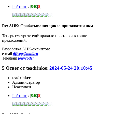
Рейтинг
: [
940
|
0
]
Re: AHK: Срабатывания цикла при зажатии лкм
Теперь смотрите ещё правило про точки в конце
предложений.
Разработка AHK-скриптов:
e-mail
dfiveg@mail.ru
Telegram
jollycoder
5
Ответ от
teadrinker
2024-05-24 20:10:45
teadrinker
Администратор
Неактивен
Рейтинг
: [
940
|
0
]