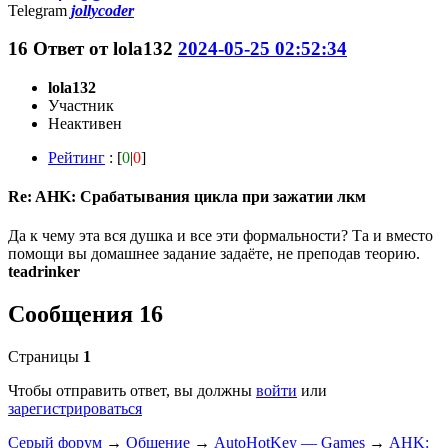
Telegram
jollycoder
16
Ответ от
lola132
2024-05-25 02:52:34
lola132
Участник
Неактивен
Рейтинг
: [
0
|
0
]
Re: AHK: Срабатывания цикла при зажатии лкм
Да к чему эта вся душка и все эти формальности? Та и вместо
помощи вы домашнее задание задаёте, не преподав теорию.
teadrinker
Сообщения 16
Страницы
1
Чтобы отправить ответ, вы должны
войти
или
зарегистрироваться
Серый форум
→
Общение
→
AutoHotKey — Games
→
AHK: