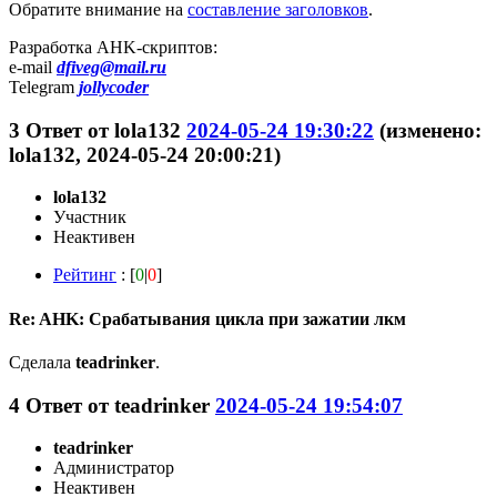
Обратите внимание на
составление заголовков
.
Разработка AHK-скриптов:
e-mail
dfiveg@mail.ru
Telegram
jollycoder
3
Ответ от
lola132
2024-05-24 19:30:22
(изменено:
lola132, 2024-05-24 20:00:21)
lola132
Участник
Неактивен
Рейтинг
: [
0
|
0
]
Re: AHK: Срабатывания цикла при зажатии лкм
Сделала
teadrinker
.
4
Ответ от
teadrinker
2024-05-24 19:54:07
teadrinker
Администратор
Неактивен