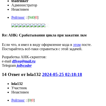
teadrinker
Администратор
Неактивен
Рейтинг
: [
940
|
0
]
Re: AHK: Срабатывания цикла при зажатии лкм
Если что, я имел в виду оформление кода в
этом
посте.
Постарайтесь всё-таки справиться с этой задачей.
Разработка AHK-скриптов:
e-mail
dfiveg@mail.ru
Telegram
jollycoder
14
Ответ от
lola132
2024-05-25 02:18:18
lola132
Участник
Неактивен
Рейтинг
: [
0
|
0
]