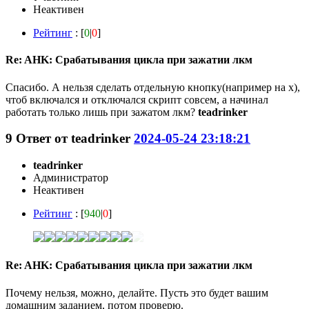
Неактивен
Рейтинг
: [
0
|
0
]
Re: AHK: Срабатывания цикла при зажатии лкм
Спасибо. А нельзя сделать отдельную кнопку(например на x),
чтоб включался и отключался скрипт совсем, а начинал
работать только лишь при зажатом лкм?
teadrinker
9
Ответ от
teadrinker
2024-05-24 23:18:21
teadrinker
Администратор
Неактивен
Рейтинг
: [
940
|
0
]
Re: AHK: Срабатывания цикла при зажатии лкм
Почему нельзя, можно, делайте. Пусть это будет вашим
домашним заданием, потом проверю.