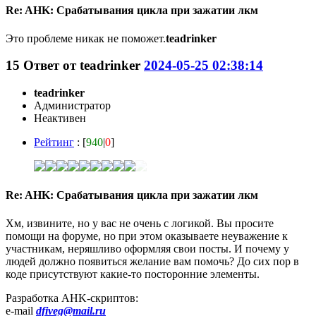
Re: AHK: Срабатывания цикла при зажатии лкм
Это проблеме никак не поможет.
teadrinker
15
Ответ от
teadrinker
2024-05-25 02:38:14
teadrinker
Администратор
Неактивен
Рейтинг
: [
940
|
0
]
Re: AHK: Срабатывания цикла при зажатии лкм
Хм, извините, но у вас не очень с логикой. Вы просите
помощи на форуме, но при этом оказываете неуважение к
участникам, неряшливо оформляя свои посты. И почему у
людей должно появиться желание вам помочь? До сих пор в
коде присутствуют какие-то посторонние элементы.
Разработка AHK-скриптов:
e-mail
dfiveg@mail.ru