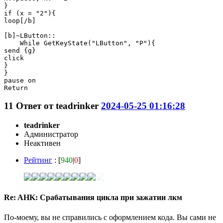
}

if (x = "2"){

loop[/b]

[b]~LButton::

    While GetKeyState("LButton", "P"){

send {g}

click

}

}

pause on

11
Ответ от
teadrinker
2024-05-25 01:16:28
teadrinker
Администратор
Неактивен
Рейтинг
: [
940
|
0
]
Re: AHK: Срабатывания цикла при зажатии лкм
По-моему, вы не справились с оформлением кода. Вы сами не