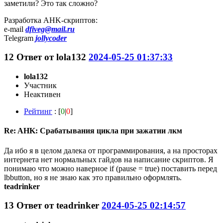
заметили? Это так сложно?
Разработка AHK-скриптов:
e-mail
dfiveg@mail.ru
Telegram
jollycoder
12
Ответ от
lola132
2024-05-25 01:37:33
lola132
Участник
Неактивен
Рейтинг
: [
0
|
0
]
Re: AHK: Срабатывания цикла при зажатии лкм
Да ибо я в целом далека от программирования, а на просторах
интернета нет нормальных гайдов на написание скриптов. Я
понимаю что можно наверное if (pause = true) поставить перед
lbbutton, но я не знаю как это правильно оформлять.
teadrinker
13
Ответ от
teadrinker
2024-05-25 02:14:57