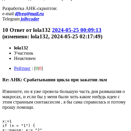
Разработка AHK-скриптов:
e-mail
dfiveg@mail.ru
Telegram
jollycoder
10
Ответ от
lola132
2024-05-25 00:09:13
(изменено: lola132, 2024-05-25 02:17:49)
lola132
Участник
Неактивен
Рейтинг
: [
0
|
0
]
Re: AHK: Срабатывания цикла при зажатии лкм
Извините, но я уже провела большую часть дня размышляя о
макросах, и если бы у меня были хоть какие нибудь идеи с
этим странным синтаксисом , я бы сама справилась и потому
прошу помощи.
x:=1

if (x = "1") {

x::pause; x:= "2"
