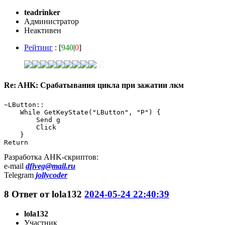
teadrinker
Администратор
Неактивен
Рейтинг
: [
940
|
0
]
Re: AHK: Срабатывания цикла при зажатии лкм
~LButton::

    While GetKeyState("LButton", "P") {

        Send g

        Click

    }

Return
Разработка AHK-скриптов:
e-mail
dfiveg@mail.ru
Telegram
jollycoder
8
Ответ от
lola132
2024-05-24 22:40:39
lola132
Участник