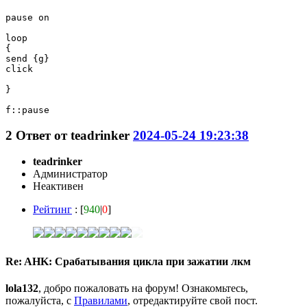
pause on

loop

{

send {g}

click

}

f::pause
2
Ответ от
teadrinker
2024-05-24 19:23:38
teadrinker
Администратор
Неактивен
Рейтинг
: [
940
|
0
]
Re: AHK: Срабатывания цикла при зажатии лкм
lola132
, добро пожаловать на форум! Ознакомьтесь,
пожалуйста, с
Правилами
, отредактируйте свой пост.