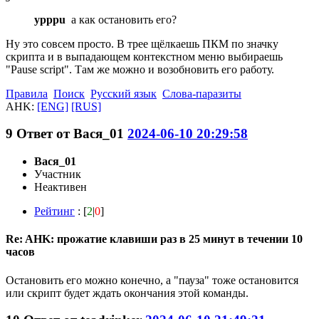
ypppu
а как остановить его?
Ну это совсем просто. В трее щёлкаешь ПКМ по значку
скрипта и в выпадающем контекстном меню выбираешь
"Pause script". Там же можно и возобновить его работу.
Правила
Поиск
Русский язык
Слова-паразиты
AHK:
[ENG]
[RUS]
9
Ответ от
Вася_01
2024-06-10 20:29:58
Вася_01
Участник
Неактивен
Рейтинг
: [
2
|
0
]
Re: AHK: прожатие клавиши раз в 25 минут в течении 10
часов
Остановить его можно конечно, а "пауза" тоже остановится
или скрипт будет ждать окончания этой команды.