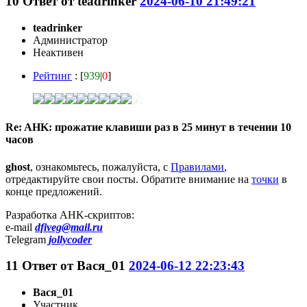
10
Ответ от
teadrinker
2024-06-10 21:49:21
teadrinker
Администратор
Неактивен
Рейтинг
: [
939
|
0
]
Re: AHK: прожатие клавиши раз в 25 минут в течении 10
часов
ghost
, ознакомьтесь, пожалуйста, с
Правилами
,
отредактируйте свои посты. Обратите внимание на
точки
в
конце предложений.
Разработка AHK-скриптов:
e-mail
dfiveg@mail.ru
Telegram
jollycoder
11
Ответ от
Вася_01
2024-06-12 22:23:43
Вася_01
Участник