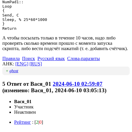
NumPad1::

Loop

{

Send, C

Sleep, % 25*60*1000

}

Return
А чтобы посылать только в течение 10 часов, надо либо
проверять сколько времени прошло с момента запуска
скрипта, либо вести подсчёт нажатий (т. е. добавить счётчик).
Правила
Поиск
Русский язык
Слова-паразиты
AHK:
[ENG]
[RUS]
+
ghost
5
Ответ от
Вася_01
2024-06-10 02:59:07
(изменено: Вася_01, 2024-06-10 03:05:13)
Вася_01
Участник
Неактивен
Рейтинг
: [
2
|
0
]