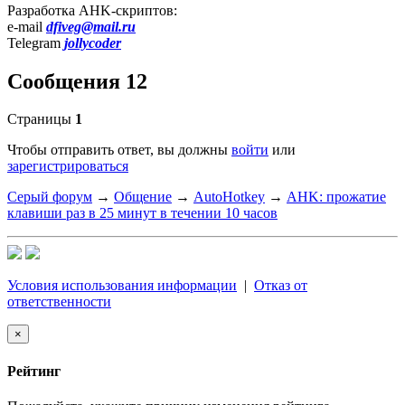
Разработка AHK-скриптов:
e-mail
dfiveg@mail.ru
Telegram
jollycoder
Сообщения 12
Страницы
1
Чтобы отправить ответ, вы должны
войти
или
зарегистрироваться
Серый форум
→
Общение
→
AutoHotkey
→
AHK: прожатие
клавиши раз в 25 минут в течении 10 часов
Условия использования информации
|
Отказ от
ответственности
×
Рейтинг