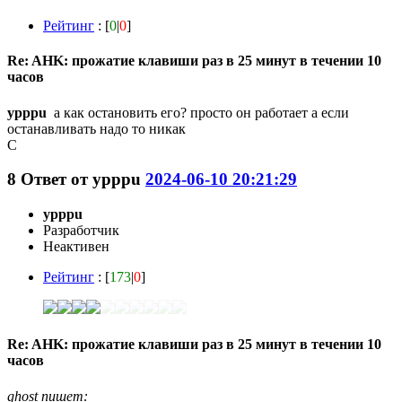
Рейтинг
: [
0
|
0
]
Re: AHK: прожатие клавиши раз в 25 минут в течении 10
часов
ypppu
а как остановить его? просто он работает а если
останавливать надо то никак
C
8
Ответ от
ypppu
2024-06-10 20:21:29
ypppu
Разработчик
Неактивен
Рейтинг
: [
173
|
0
]
Re: AHK: прожатие клавиши раз в 25 минут в течении 10
часов
ghost пишет: