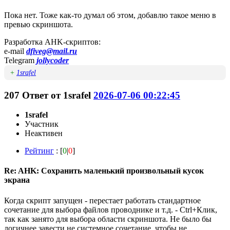
Пока нет. Тоже как-то думал об этом, добавлю такое меню в
превью скриншота.
Разработка AHK-скриптов:
e-mail
dfiveg@mail.ru
Telegram
jollycoder
+
1srafel
207
Ответ от
1srafel
2026-07-06 00:22:45
1srafel
Участник
Неактивен
Рейтинг
: [
0
|
0
]
Re: AHK: Сохранить маленький произвольный кусок
экрана
Когда скрипт запущен - перестает работать стандартное
сочетание для выбора файлов проводнике и т.д. - Ctrl+Клик,
так как занято для выбора области скриншота. Не было бы
логичнее завести не системное сочетание, чтобы не