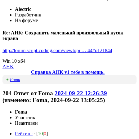
Alectric
Разработчик
На форуме
Re: AHK: Сохранить маленький произвольный кусок
экрана
http://forum.script-coding.com/viewtopi … 44#p121844
Win 10 x64
AHK
Справка AHK v1 тебе в помощь.
+
Foma
204
Ответ от
Foma
2024-09-22 12:26:39
(изменено: Foma, 2024-09-22 13:05:25)
Foma
Участник
Неактивен
Рейтинг
: [
10
|
0
]