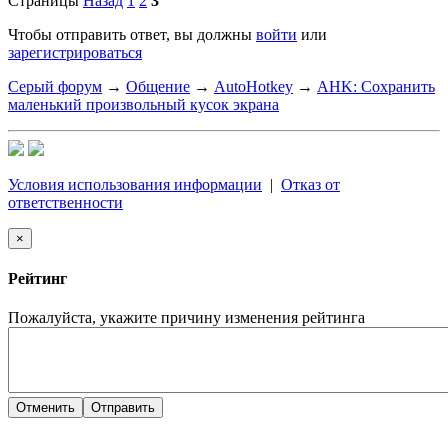
Страницы
Назад
1
2
3
Чтобы отправить ответ, вы должны
войти
или
зарегистрироваться
Серый форум
→
Общение
→
AutoHotkey
→
AHK: Сохранить
маленький произвольный кусок экрана
Условия использования информации
|
Отказ от
ответственности
×
Рейтинг
Пожалуйста, укажите причину изменения рейтинга
Отменить
Отправить