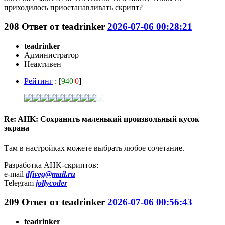
приходилось приостанавливать скрипт?
208
Ответ от
teadrinker
2026-07-06 00:28:21
teadrinker
Администратор
Неактивен
Рейтинг
: [
940
|
0
]
Re: AHK: Сохранить маленький произвольный кусок
экрана
Там в настройках можете выбрать любое сочетание.
Разработка AHK-скриптов:
e-mail
dfiveg@mail.ru
Telegram
jollycoder
209
Ответ от
teadrinker
2026-07-06 00:56:43
teadrinker