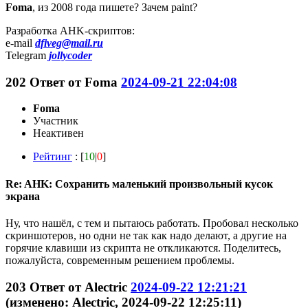
Foma
, из 2008 года пишете? Зачем paint?
Разработка AHK-скриптов:
e-mail
dfiveg@mail.ru
Telegram
jollycoder
202
Ответ от
Foma
2024-09-21 22:04:08
Foma
Участник
Неактивен
Рейтинг
: [
10
|
0
]
Re: AHK: Сохранить маленький произвольный кусок
экрана
Ну, что нашёл, с тем и пытаюсь работать. Пробовал несколько
скриншотеров, но одни не так как надо делают, а другие на
горячие клавиши из скрипта не откликаются. Поделитесь,
пожалуйста, современным решением проблемы.
203
Ответ от
Alectric
2024-09-22 12:21:21
(изменено: Alectric, 2024-09-22 12:25:11)