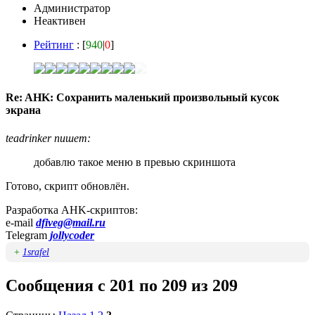
Администратор
Неактивен
Рейтинг
: [
940
|
0
]
Re: AHK: Сохранить маленький произвольный кусок
экрана
teadrinker пишет:
добавлю такое меню в превью скриншота
Готово, скрипт обновлён.
Разработка AHK-скриптов:
e-mail
dfiveg@mail.ru
Telegram
jollycoder
+
1srafel
Сообщения с 201 по 209 из 209