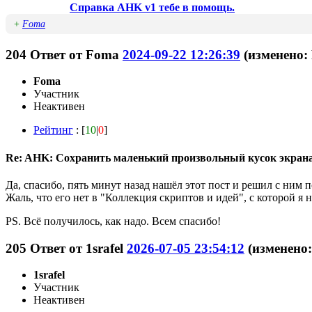
Справка AHK v1 тебе в помощь.
+
Foma
204
Ответ от
Foma
2024-09-22 12:26:39
(изменено:
Foma
Участник
Неактивен
Рейтинг
: [
10
|
0
]
Re: AHK: Сохранить маленький произвольный кусок экран
Да, спасибо, пять минут назад нашёл этот пост и решил с ним п
Жаль, что его нет в "Коллекция скриптов и идей", с которой я
PS. Всё получилось, как надо. Всем спасибо!
205
Ответ от
1srafel
2026-07-05 23:54:12
(изменено:
1srafel
Участник
Неактивен