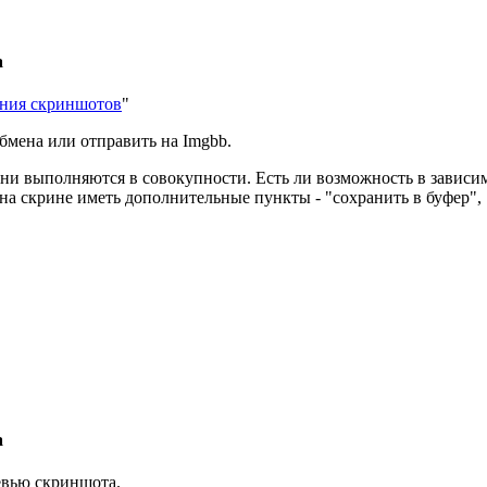
а
ения скриншотов
"
обмена или отправить на Imgbb.
они выполняются в совокупности. Есть ли возможность в зависимо
на скрине иметь дополнительные пункты - "сохранить в буфер", 
а
ревью скриншота.