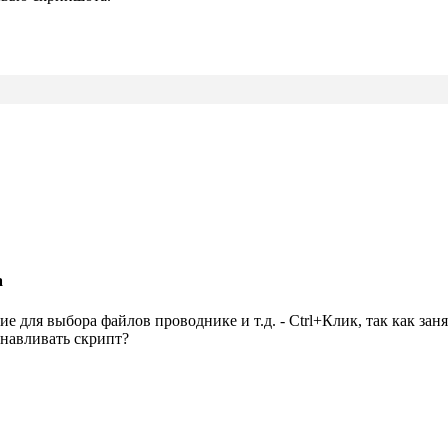
а
ние для выбора файлов проводнике и т.д. - Ctrl+Клик, так как за
анавливать скрипт?