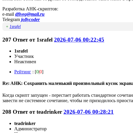
Разработка AHK-скриптов:
e-mail
dfiveg@mail.ru
Telegram
jollycoder
+
1srafel
207
Ответ от
1srafel
2026-07-06 00:22:45
1srafel
Участник
Неактивен
Рейтинг
: [
0
|
0
]
Re: AHK: Сохранить маленький произвольный кусок экран
Когда скрипт запущен - перестает работать стандартное сочета
завести не системное сочетание, чтобы не приходилось приост
208
Ответ от
teadrinker
2026-07-06 00:28:21
teadrinker
Администратор