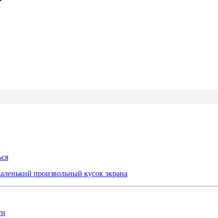
ься
аленький произвольный кусок экрана
ти