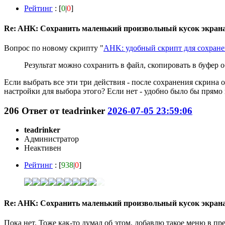
Рейтинг
: [
0
|
0
]
Re: AHK: Сохранить маленький произвольный кусок экран
Вопрос по новому скрипту "
AHK: удобный скрипт для сохран
Результат можно сохранить в файл, скопировать в буфер 
Если выбрать все эти три действия - после сохранения скрина 
настройки для выбора этого? Если нет - удобно было бы прямо 
206
Ответ от
teadrinker
2026-07-05 23:59:06
teadrinker
Администратор
Неактивен
Рейтинг
: [
938
|
0
]
Re: AHK: Сохранить маленький произвольный кусок экран
Пока нет. Тоже как-то думал об этом, добавлю такое меню в п