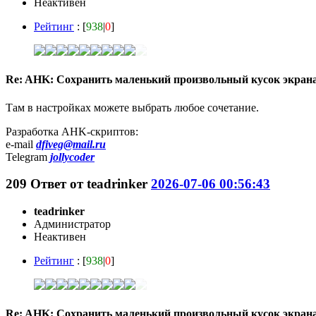
Неактивен
Рейтинг
: [
938
|
0
]
Re: AHK: Сохранить маленький произвольный кусок экран
Там в настройках можете выбрать любое сочетание.
Разработка AHK-скриптов:
e-mail
dfiveg@mail.ru
Telegram
jollycoder
209
Ответ от
teadrinker
2026-07-06 00:56:43
teadrinker
Администратор
Неактивен
Рейтинг
: [
938
|
0
]
Re: AHK: Сохранить маленький произвольный кусок экран