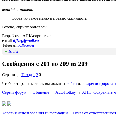
teadrinker пишет:
добавлю такое меню в превью скриншота
Готово, скрипт обновлён.
Разработка AHK-скриптов:
e-mail
dfiveg@mail.ru
Telegram
jollycoder
+
1srafel
Сообщения с 201 по 209 из 209
Страницы
Назад
1
2
3
Чтобы отправить ответ, вы должны
войти
или
зарегистрироват
Серый форум
→
Общение
→
AutoHotkey
→
AHK: Сохранить м
Условия использования информации
|
Отказ от ответственнос