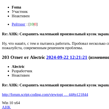
Foma
Участник
Неактивен
Рейтинг
: [
10
|
0
]
Re: AHK: Сохранить маленький произвольный кусок экран
Ну, что нашёл, с тем и пытаюсь работать. Пробовал несколько 
пожалуйста, современным решением проблемы.
203
Ответ от
Alectric
2024-09-22 12:21:21
(изменено:
Alectric
Разработчик
Неактивен
Re: AHK: Сохранить маленький произвольный кусок экран
http://forum.script-coding.com/viewtopi … 44#p121844
Win 10 x64
AHK