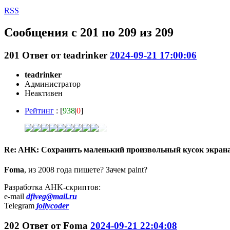
RSS
Сообщения с 201 по 209 из 209
201
Ответ от
teadrinker
2024-09-21 17:00:06
teadrinker
Администратор
Неактивен
Рейтинг
: [
938
|
0
]
Re: AHK: Сохранить маленький произвольный кусок экран
Foma
, из 2008 года пишете? Зачем paint?
Разработка AHK-скриптов:
e-mail
dfiveg@mail.ru
Telegram
jollycoder
202
Ответ от
Foma
2024-09-21 22:04:08