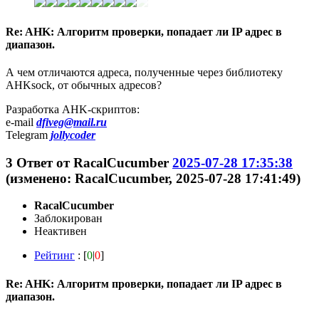
Re: AHK: Алгоритм проверки, попадает ли IP адрес в
диапазон.
А чем отличаются адреса, полученные через библиотеку
AHKsock, от обычных адресов?
Разработка AHK-скриптов:
e-mail
dfiveg@mail.ru
Telegram
jollycoder
3
Ответ от
RacalCucumber
2025-07-28 17:35:38
(изменено: RacalCucumber, 2025-07-28 17:41:49)
RacalCucumber
Заблокирован
Неактивен
Рейтинг
: [
0
|
0
]
Re: AHK: Алгоритм проверки, попадает ли IP адрес в
диапазон.