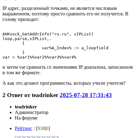
IP адрес, разделенный точками, не является числовым
выражением, поэтому просто сравнить его не получится. В
голову приходит:
AHKsock_GetAddrInfo("ru.ru", sIPList)

loop,parse,sIPList,.

	{

		var%A_Index% := a_loopfield

	}

и затем var сравнить со значениями IP диапазона, записанном
в том же формате.
А как это делают программисты, которых учили учителя?
2
Ответ от
teadrinker
2025-07-28 17:31:43
teadrinker
Администратор
На форуме
Рейтинг
: [
938
|
0
]