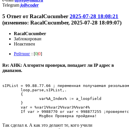
Telegram
jollycoder
5
Ответ от
RacalCucumber
2025-07-28 18:08:21
(изменено: RacalCucumber, 2025-07-28 18:09:07)
RacalCucumber
Заблокирован
Неактивен
Рейтинг
: [
0
|
0
]
Re: AHK: Алгоритм проверки, попадает ли IP адрес в
диапазон.
sIPList = 99.88.77.66 ; переменная получаемая резольвом
	loop,parse,sIPList,.

	{

		var%A_Index% := a_loopfield

	}

	var = %var1%%var2%%var3%%var4%

	If var > 9988770 or var < 998877255 ;проверяется диапазон 99.88.77.0 - 99.88.77.255, вписанный в тело программы.

Так сделал я. А как это делают те, кого учили