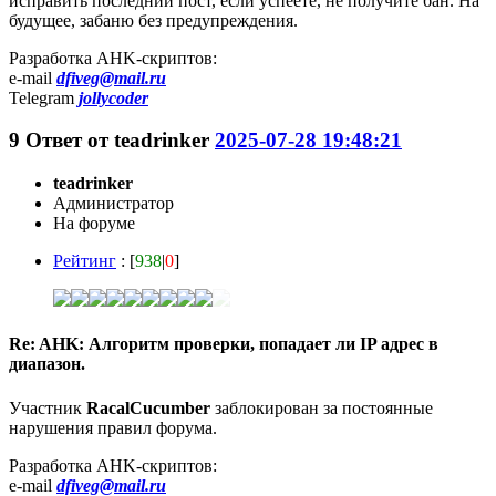
исправить последний пост, если успеете, не получите бан. На
будущее, забаню без предупреждения.
Разработка AHK-скриптов:
e-mail
dfiveg@mail.ru
Telegram
jollycoder
9
Ответ от
teadrinker
2025-07-28 19:48:21
teadrinker
Администратор
На форуме
Рейтинг
: [
938
|
0
]
Re: AHK: Алгоритм проверки, попадает ли IP адрес в
диапазон.
Участник
RacalCucumber
заблокирован за постоянные
нарушения правил форума.
Разработка AHK-скриптов:
e-mail
dfiveg@mail.ru