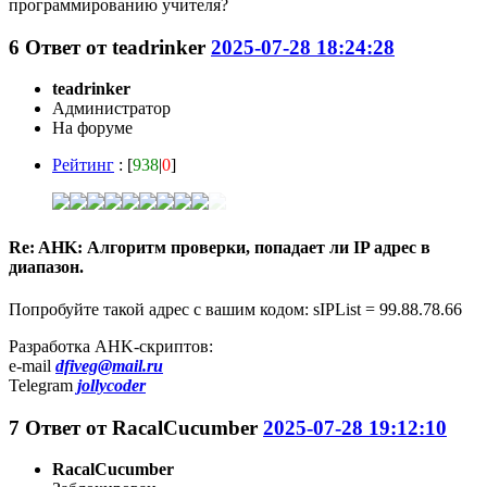
программированию учителя?
6
Ответ от
teadrinker
2025-07-28 18:24:28
teadrinker
Администратор
На форуме
Рейтинг
: [
938
|
0
]
Re: AHK: Алгоритм проверки, попадает ли IP адрес в
диапазон.
Попробуйте такой адрес с вашим кодом: sIPList = 99.88.78.66
Разработка AHK-скриптов:
e-mail
dfiveg@mail.ru
Telegram
jollycoder
7
Ответ от
RacalCucumber
2025-07-28 19:12:10
RacalCucumber