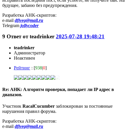
исправить последний пост, если успеете, не получите бан. На
будущее, забаню без предупреждения.
Разработка AHK-скриптов:
e-mail
dfiveg@mail.ru
Telegram
jollycoder
9
Ответ от
teadrinker
2025-07-28 19:48:21
teadrinker
Администратор
Неактивен
Рейтинг
: [
938
|
0
]
Re: AHK: Алгоритм проверки, попадает ли IP адрес в
диапазон.
Участник
RacalCucumber
заблокирован за постоянные
нарушения правил форума.
Разработка AHK-скриптов:
e-mail
dfiveg@mail.ru