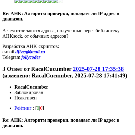
Re: AHK: Алгоритм проверки, попадает ли IP адрес в
диапазон.
А чем отличаются адреса, полученные через библиотеку
AHKsock, от обычных адресов?
Разработка AHK-скриптов:
e-mail
dfiveg@mail.ru
Telegram
jollycoder
3
Ответ от
RacalCucumber
2025-07-28 17:35:38
(изменено: RacalCucumber, 2025-07-28 17:41:49)
RacalCucumber
Заблокирован
Неактивен
Рейтинг
: [
0
|
0
]
Re: AHK: Алгоритм проверки, попадает ли IP адрес в
диапазон.