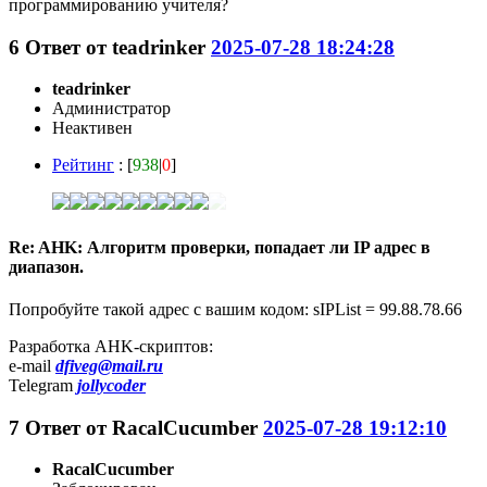
программированию учителя?
6
Ответ от
teadrinker
2025-07-28 18:24:28
teadrinker
Администратор
Неактивен
Рейтинг
: [
938
|
0
]
Re: AHK: Алгоритм проверки, попадает ли IP адрес в
диапазон.
Попробуйте такой адрес с вашим кодом: sIPList = 99.88.78.66
Разработка AHK-скриптов:
e-mail
dfiveg@mail.ru
Telegram
jollycoder
7
Ответ от
RacalCucumber
2025-07-28 19:12:10
RacalCucumber