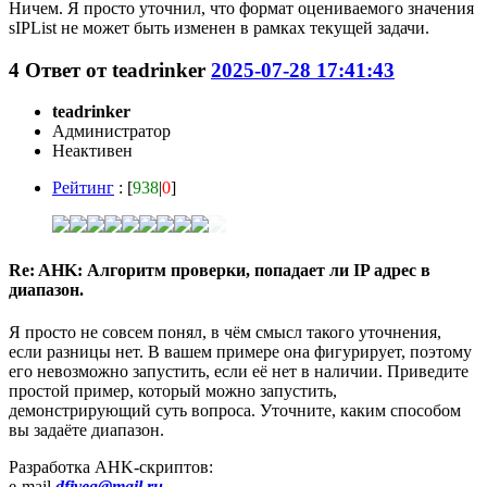
Ничем. Я просто уточнил, что формат оцениваемого значения
sIPList не может быть изменен в рамках текущей задачи.
4
Ответ от
teadrinker
2025-07-28 17:41:43
teadrinker
Администратор
Неактивен
Рейтинг
: [
938
|
0
]
Re: AHK: Алгоритм проверки, попадает ли IP адрес в
диапазон.
Я просто не совсем понял, в чём смысл такого уточнения,
если разницы нет. В вашем примере она фигурирует, поэтому
его невозможно запустить, если её нет в наличии. Приведите
простой пример, который можно запустить,
демонстрирующий суть вопроса. Уточните, каким способом
вы задаёте диапазон.
Разработка AHK-скриптов:
e-mail
dfiveg@mail.ru