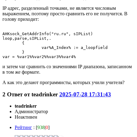
IP адрес, разделенный точками, не является числовым
выражением, поэтому просто сравнить его не получится. В
голову приходит:
AHKsock_GetAddrInfo("ru.ru", sIPList)

loop,parse,sIPList,.

	{

		var%A_Index% := a_loopfield

	}

и затем var сравнить со значениями IP диапазона, записанном
в том же формате.
А как это делают программисты, которых учили учителя?
2
Ответ от
teadrinker
2025-07-28 17:31:43
teadrinker
Администратор
Неактивен
Рейтинг
: [
938
|
0
]