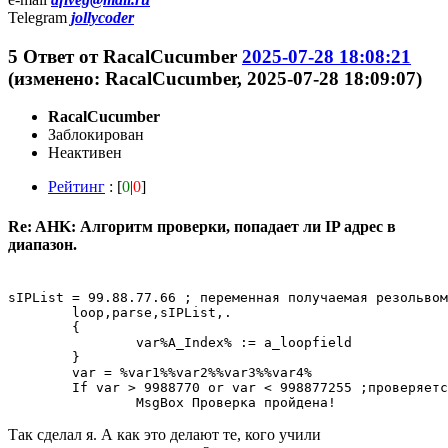
Telegram
jollycoder
5
Ответ от
RacalCucumber
2025-07-28 18:08:21
(изменено: RacalCucumber, 2025-07-28 18:09:07)
RacalCucumber
Заблокирован
Неактивен
Рейтинг
: [
0
|
0
]
Re: AHK: Алгоритм проверки, попадает ли IP адрес в
диапазон.
sIPList = 99.88.77.66 ; переменная получаемая резольвом
	loop,parse,sIPList,.

	{

		var%A_Index% := a_loopfield

	}

	var = %var1%%var2%%var3%%var4%

	If var > 9988770 or var < 998877255 ;проверяется диапазон 99.88.77.0 - 99.88.77.255, вписанный в тело программы.

Так сделал я. А как это делают те, кого учили