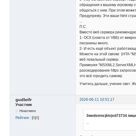
обращения к вашему игровому с
общаться с ним. При этом может
Предупрежу. Эти ваши html стра
...
П.С.
Вместо веб сервера рекомендую
1- ОСХ (сокета от VB6) от микр
писанины много.
2- И есть ещё объект работающ
Можете на этой связке (HTA-"M
веб локальный сервер.
Применяя "MSXML2.ServerXMLHT
разскодирование https запросов.
это всё городить самому.
Учитесь дальше, учение свет. Ж
gudleifr
2026-06-11 10:51:17
Участник
Неактивен
3wedsmncjklvjvd73734 пиш
Рейтинг
: [
0
|
0
]
...