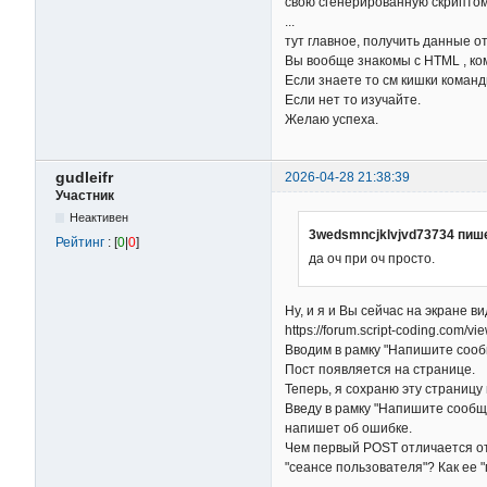
свою сгенерированную скриптом 
...
тут главное, получить данные о
Вы вообще знакомы с HTML , к
Если знаете то см кишки команд
Если нет то изучайте.
Желаю успеха.
gudleifr
2026-04-28 21:38:39
Участник
Неактивен
3wedsmncjklvjvd73734 пиш
Рейтинг
: [
0
|
0
]
да оч при оч просто.
Ну, и я и Вы сейчас на экране в
https://forum.script-coding.com/
Вводим в рамку "Напишите сооб
Пост появляется на странице.
Теперь, я сохраню эту страницу
Введу в рамку "Напишите сообще
напишет об ошибке.
Чем первый POST отличается от
"сеансе пользователя"? Как ее 