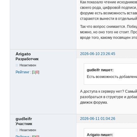
Как показало чтение исходников
своего рода, цифровой подписи, 
форуме есть возможность встави
стараются вынести в отдельный
Так что вопрос снимается. Поб
можно, но оно того не стоит. П
вроде того, какому посвящен эт
Arigato
2026-06-10 23:26:45
Разработчик
Неактивен
gudleifr пишет:
Рейтинг
: [
1
|
0
]
Есть возможность добавлен
А доступа к серверу нет? Самый 
разобраться в структуре и доб
движок форума.
gudleifr
2026-06-11 01:04:26
Участник
Неактивен
Arigato пишет:
Рейтинг
: [
0
|
0
]