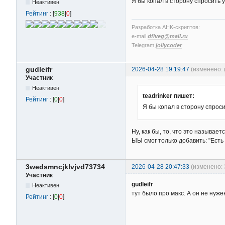
Я бы копал в сторону спросить 
Неактивен
Рейтинг
: [
938
|
0
]
Разработка AHK-скриптов:
e-mail
dfiveg@mail.ru
Telegram
jollycoder
gudleifr
2026-04-28 19:19:47
(изменено: g
Участник
Неактивен
teadrinker пишет:
Рейтинг
: [
0
|
0
]
Я бы копал в сторону спроси
Ну, как бы, то, что это называе
ЫЫ смог только добавить: "Есть
3wedsmncjklvjvd73734
2026-04-28 20:47:33
(изменено: 
Участник
gudleifr
Неактивен
тут было про макс. А он не нуже
Рейтинг
: [
0
|
0
]