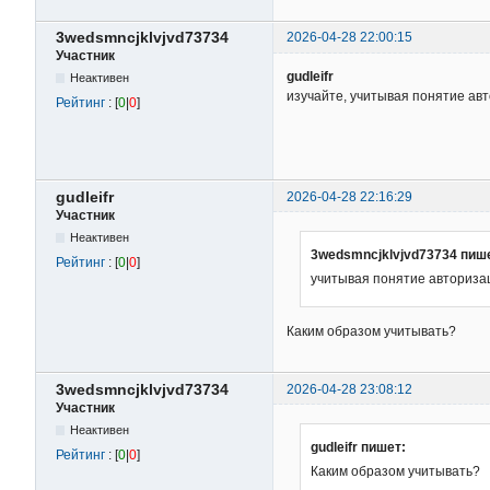
3wedsmncjklvjvd73734
2026-04-28 22:00:15
Участник
gudleifr
Неактивен
изучайте, учитывая понятие ав
Рейтинг
: [
0
|
0
]
gudleifr
2026-04-28 22:16:29
Участник
Неактивен
3wedsmncjklvjvd73734 пиш
Рейтинг
: [
0
|
0
]
учитывая понятие авториза
Каким образом учитывать?
3wedsmncjklvjvd73734
2026-04-28 23:08:12
Участник
Неактивен
gudleifr пишет:
Рейтинг
: [
0
|
0
]
Каким образом учитывать?