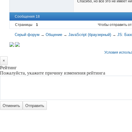
Спасибо, но все это не имеет н
Сообщения 18
Страницы
1
Чтобы отправить от
Серый форум
→
Общение
→
JavaScript (браузерный)
→
JS: Баз
Условия исполь
×
Рейтинг
Пожалуйста, укажите причину изменения рейтинга
Отменить
Отправить