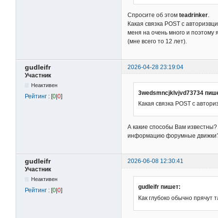
Спросите об этом
teadrinker
.
Какая связка POST с авторизвц
меня на очень много и поэтому 
(мне всего то 12 лет).
gudleifr
2026-04-28 23:19:04
Участник
Неактивен
3wedsmncjklvjvd73734 пиш
Рейтинг
: [
0
|
0
]
Какая связка POST с автори
А какие способы Вам известны? 
информацию форумные движки
gudleifr
2026-06-08 12:30:41
Участник
Неактивен
gudleifr пишет:
Рейтинг
: [
0
|
0
]
Как глубоко обычно прячут