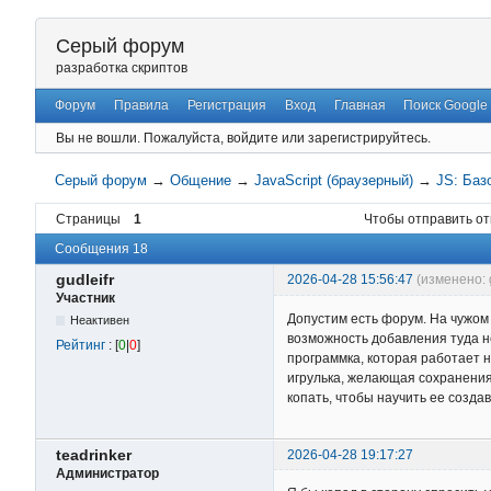
Серый форум
разработка скриптов
Форум
Правила
Регистрация
Вход
Главная
Поиск Google
Вы не вошли.
Пожалуйста, войдите или зарегистрируйтесь.
Серый форум
→
Общение
→
JavaScript (браузерный)
→
JS: Баз
Страницы
1
Чтобы отправить от
Сообщения 18
gudleifr
2026-04-28 15:56:47
(изменено: g
Участник
Допустим есть форум. На чужом 
Неактивен
возможность добавления туда н
Рейтинг
: [
0
|
0
]
программка, которая работает н
игрулька, желающая сохранения 
копать, чтобы научить ее созда
teadrinker
2026-04-28 19:17:27
Администратор