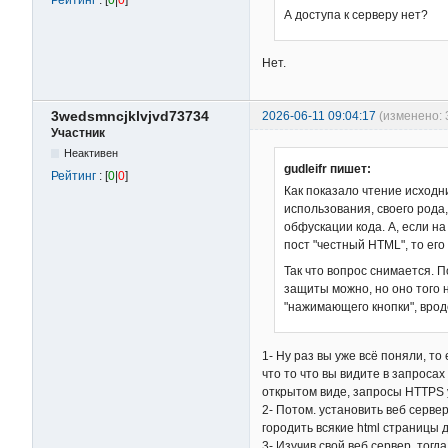
А доступа к серверу нет?
Нет.
3wedsmncjklvjvd73734
2026-06-11 09:04:17
(изменено: 
Участник
Неактивен
gudleifr пишет:
Рейтинг
: [
0
|
0
]
Как показало чтение исходни
использования, своего рода
обфускации кода. А, если на
пост "честный HTML", то ег
Так что вопрос снимается. 
защиты можно, но оно того 
"нажимающего кнопки", врод
1- Ну раз вы уже всё поняли, то
что то что вы видите в запроса
открытом виде, запросы HTTPS
2- Потом. установить веб серве
городить всякие html страницы 
3- Изучив свой веб сервер, тогд