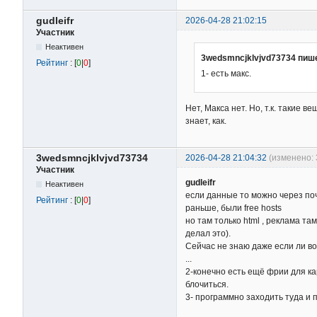
gudleifr
2026-04-28 21:02:15
Участник
Неактивен
3wedsmncjklvjvd73734 пиш
Рейтинг
: [
0
|
0
]
1- есть макс.
Нет, Макса нет. Но, т.к. такие ве
знает, как.
3wedsmncjklvjvd73734
2026-04-28 21:04:32
(изменено: 
Участник
gudleifr
Неактивен
если данные то можно через поч
Рейтинг
: [
0
|
0
]
раньше, были free hosts
но там только html , реклама там
делал это).
Сейчас не знаю даже если ли во
...
2-конечно есть ещё фрии для ка
блочиться.
3- программно заходить туда и