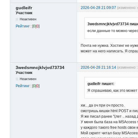
gudleifr
2026-04-28 21:09:07
(изменено: g
Участник
Неактивен
3wedsmncjklvjvd73734 пиш
Рейтинг
: [
0
|
0
]
если данные то можно через
Почта не нужна. Хостинг не нуже
может на него написать. Я спра
3wedsmncjklvjvd73734
2026-04-28 21:16:14
(изменено: 
Участник
Неактивен
gudleifr пишет:
Рейтинг
: [
0
|
0
]
Я спрашиваю, как это может
хм... да оч при оч просто.
смотришь кишки html POST и пи
Я же писал ранее "(лет .. назад 
У меня была база на MSAccess та
у каждого такого free hosts сво
Мой скрипт читал базу MSAcces