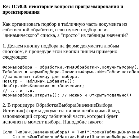
Re: 1Cv8.0: некоторые вопросы программирования и
проектирования
Как организовать подбор в табличную часть документа из
собственной обработки, если нужен подбор не из
"динамического" списка, а "просто" из таблицы значений?
1. Делаем кнопку подбора на форме документа любым
способом, в процедуре этой кнопки пишем примерно
следующее:
ФормаПодбора = Обработки.<ИмяОбработки>.ПолучитьФорму(,
ТаблЗнач = ФормаПодбора.ЭлементыФормы.<ИмяТабличногоПол
//заполняем таблицу для выбора:

НовСтр = ТаблЗнач.Добавить();

НовСтр.<ИмяКолонки> = <Значение>;

// ... и т.д.

ФормаПодбора.Открыть(); // можно и ОткрытьМодально()
2. В процедуре ОбработкаВыбора(ЗначениеВыбора,
Источник) формы документа пишем необходимый код,
заполняющий строку табличной части, который будет
исполнен в момент выбора. Наподобие такого:
Если ТипЗнч(ЗначениеВыбора) = Тип("СтрокаТаблицыЗначени
    Стр = <ИмяТабличнойЧасти>.Найти(ЗначениеВыбора.<Имя