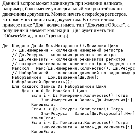
Данный вопрос может возникнуть при желании написать,
например, более-менее универсальный микро-отчётик по
движениям документа. Можно начать с перебора регистров,
которые могут двигаться документом. В схематичном
примере ниже "Док" должен иметь тип "ДокументОбъект", а
полученный элемент коллекции "Дв" будет иметь тип
"ОбъектМетаданных" (регистр).
Для Каждого Дв Из Док.Метаданные().Движения Цикл

    // Дв.Измерения - коллекция измерений регистра

    // Дв.Ресурсы - коллекция ресурсов регистра

    // Дв.Реквизиты - коллекция реквизитов регистра

    // находим максимальное количество (для будущего пе
    МаксКол = Макс(Дв.Измерения.Количество(), Дв.Ресурс
    // НаборЗаписей - коллекция движений по заданному р
    НаборЗаписей = Док.Движения[Дв.Имя];

    НаборЗаписей.Прочитать();

    Для Каждого Запись Из НаборЗаписей Цикл

        Для i = 0 По МаксКол-1 Цикл

            Если i < Дв.Измерения.Количество() Тогда

                ЗначИзмерения = Запись[Дв.Измерения[i].
            КонецЕсли;

            Если i < Дв.Ресурсы.Количество() Тогда

                ЗначРесурса = Запись[Дв.Ресурсы[i].Имя]
            КонецЕсли;

            Если i < Дв.Реквизиты.Количество() Тогда

                ЗначРеквизита = Запись[Дв.Реквизиты[i].
            КонецЕсли;
