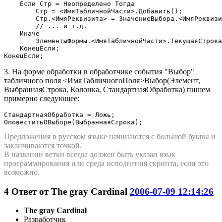
    Если Стр = Неопределено Тогда

        Стр = <ИмяТабличнойЧасти>.Добавить();

        Стр.<ИмяРеквизита> = ЗначениеВыбора.<ИмяРеквизи
        // ... и т.д.

    Иначе

        ЭлементыФормы.<ИмяТабличнойЧасти>.ТекущаяСтрока
    КонецЕсли;

КонецЕсли;
3. На форме обработки в обработчике события "Выбор"
табличного поля <ИмяТабличногоПоля>Выбор(Элемент,
ВыбраннаяСтрока, Колонка, СтандартнаяОбработка) пишем
примерно следующее:
СтандартнаяОбработка = Ложь;

ОповеститьОВыборе(ВыбраннаяСтрока);
Предложения в русском языке начинаются с большой буквы и
заканчиваются точкой.
В названии ветки всегда должен быть указан язык
программирования или среда исполнения скрипта, если это
возможно.
4
Ответ от
The gray Cardinal
2006-07-09 12:14:26
The gray Cardinal
Разработчик