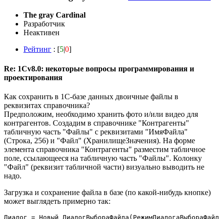
The gray Cardinal
Разработчик
Неактивен
Рейтинг
: [
5
|
0
]
Re: 1Cv8.0: некоторые вопросы программирования и
проектирования
Как сохранить в 1С-базе данных двоичные файлы в
реквизитах справочника?
Предположим, необходимо хранить фото и/или видео для
контрагентов. Создадим в справочнике "Контрагенты"
табличную часть "Файлы" с реквизитами "ИмяФайла"
(Строка, 256) и "Файл" (ХранилищеЗначения). На форме
элемента справочника "Контрагенты" разместим табличное
поле, ссылающееся на табличную часть "Файлы". Колонку
"Файл" (реквизит табличной части) визуально выводить не
надо.
Загрузка и сохранение файла в базе (по какой-нибудь кнопке)
может выглядеть примерно так:
Диалог = Новый ДиалогВыбораФайла(РежимДиалогаВыбораФайл