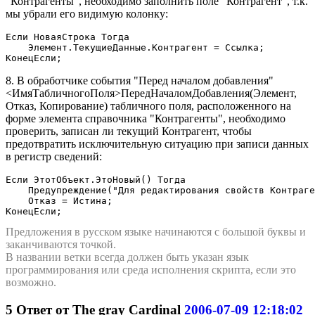
"Контрагенты", необходимо заполнить поле "Контрагент", т.к.
мы убрали его видимую колонку:
Если НоваяСтрока Тогда

    Элемент.ТекущиеДанные.Контрагент = Ссылка;

КонецЕсли;
8. В обработчике события "Перед началом добавления"
<ИмяТабличногоПоля>ПередНачаломДобавления(Элемент,
Отказ, Копирование) табличного поля, расположенного на
форме элемента справочника "Контрагенты", необходимо
проверить, записан ли текущий Контрагент, чтобы
предотвратить исключительную ситуацию при записи данных
в регистр сведений:
Если ЭтотОбъект.ЭтоНовый() Тогда

    Предупреждение("Для редактирования свойств Контраге
    Отказ = Истина;

КонецЕсли;
Предложения в русском языке начинаются с большой буквы и
заканчиваются точкой.
В названии ветки всегда должен быть указан язык
программирования или среда исполнения скрипта, если это
возможно.
5
Ответ от
The gray Cardinal
2006-07-09 12:18:02