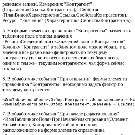
режимом записи. Измерения: "Контрагент"
(СправочникСсылка.Контрагенты), "Свойство"
(ПланВидовХарактеристикСсылка.СвойстваКонтрагентов).
Ресурс - "Значение" (Характеристика.СвойстваКонтрагентов).
5. На форме элемента справочника "Контрагенты" разместить
табличное поле с типом значения
"РегистрСведенийСписок.ЗначенияСвойствКонтрагентов".
Колонку "Контрагент" в табличном поле можно убрать, т.к.
значения всё равно надо фильтровать по текущему
контрагенту (т.е. контрагент во всех строках будет всегда
одним и тем же - текущим контрагентом, чья форма сейчас
открыта).
6. В обработчике события "При открытии" формы элемента
справочника "Контрагенты" необходимо задать фильтр по
текущему контрагенту:
<ИмяТабличногоПоля>.Отбор.Контрагент.Использование = Ис
<ИмяТабличногоПоля>.Отбор.Контрагент.Значение = Ссылка;
7. В обработчике события "При начале редактирования"
<ИмяТабличногоПоля>ПриНачалеРедактирования(Элемент,
НоваяСтрока, Копирование) табличного поля,
расположенного на форме элемента справочника