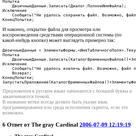
Попытка

    ДвоичныеДанные.Записать(Диалог.ПолноеИмяФайла);

Исключение

    Сообщить("Не удалось сохранить файл. Возможно, файл
КонецПопытки;
И наконец, открытие файла для просмотра или
воспроизведения средствами операционной системы (по
какой-нибудь кнопке) может выглядеть примерно так:
ДвоичныеДанные = ЭлементыФормы.<ИмяТабличногоПоля>.Теку
Попытка

    ДвоичныеДанные.Записать(КаталогВременныхФайлов()+Эл
Исключение

    Сообщить("Не удалось извлечь файл. Возможно, файл п
    Возврат;

КонецПопытки;

ЗапуститьПриложение(КаталогВременныхФайлов()+ЭлементыФо
Предложения в русском языке начинаются с большой буквы и
заканчиваются точкой.
В названии ветки всегда должен быть указан язык
программирования или среда исполнения скрипта, если это
возможно.
6
Ответ от
The gray Cardinal
2006-07-09 12:19:19