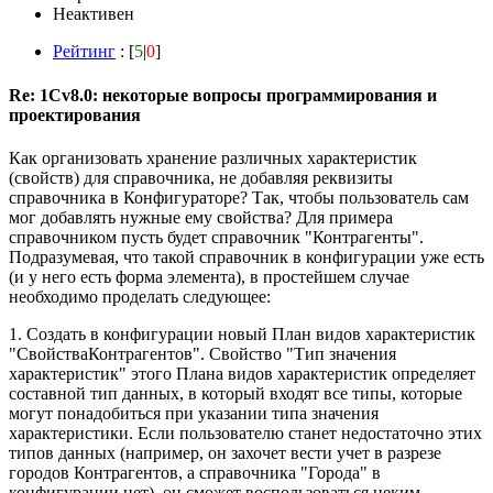
Неактивен
Рейтинг
: [
5
|
0
]
Re: 1Cv8.0: некоторые вопросы программирования и
проектирования
Как организовать хранение различных характеристик
(свойств) для справочника, не добавляя реквизиты
справочника в Конфигураторе? Так, чтобы пользователь сам
мог добавлять нужные ему свойства? Для примера
справочником пусть будет справочник "Контрагенты".
Подразумевая, что такой справочник в конфигурации уже есть
(и у него есть форма элемента), в простейшем случае
необходимо проделать следующее:
1. Создать в конфигурации новый План видов характеристик
"СвойстваКонтрагентов". Свойство "Тип значения
характеристик" этого Плана видов характеристик определяет
составной тип данных, в который входят все типы, которые
могут понадобиться при указании типа значения
характеристики. Если пользователю станет недостаточно этих
типов данных (например, он захочет вести учет в разрезе
городов Контрагентов, а справочника "Города" в
конфигурации нет), он сможет воспользоваться неким