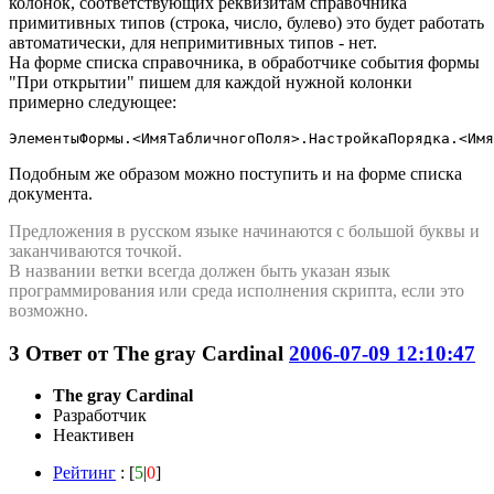
колонок, соответствующих реквизитам справочника
примитивных типов (строка, число, булево) это будет работать
автоматически, для непримитивных типов - нет.
На форме списка справочника, в обработчике события формы
"При открытии" пишем для каждой нужной колонки
примерно следующее:
ЭлементыФормы.<ИмяТабличногоПоля>.НастройкаПорядка.<Имя
Подобным же образом можно поступить и на форме списка
документа.
Предложения в русском языке начинаются с большой буквы и
заканчиваются точкой.
В названии ветки всегда должен быть указан язык
программирования или среда исполнения скрипта, если это
возможно.
3
Ответ от
The gray Cardinal
2006-07-09 12:10:47
The gray Cardinal
Разработчик
Неактивен
Рейтинг
: [
5
|
0
]