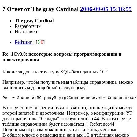
7
Ответ от
The gray Cardinal
2006-09-05 15:16:55
The gray Cardinal
Разработчик
Неактивен
Рейтинг
: [
5
|
0
]
Re: 1Cv8.0: некоторые вопросы программирования и
проектирования
Как исследовать структуру SQL-базы данных 1С?
Например, чтобы получить имя таблицы справочника, можно
выполнить код, подобный следующему:
Рез = ЗначениеВСтрокуВнутр(Справочники.<ИмяСправочника>
В полученном значении нужно взять то, что находится между
второй запятой и двоеточием. Например, в конфигурации УТ
для справочника "Склады" это будет число 44. В этом случае
таблица справочника будет называться "_Reference44".
Подобным образом можно поступить и с документами.
В общем ключе о размещении данных 1С в таблицах можно