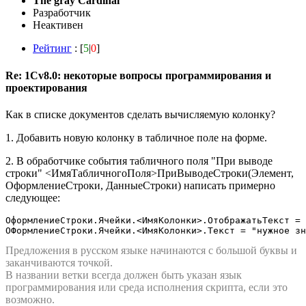
The gray Cardinal
Разработчик
Неактивен
Рейтинг
: [
5
|
0
]
Re: 1Cv8.0: некоторые вопросы программирования и
проектирования
Как в списке документов сделать вычисляемую колонку?
1. Добавить новую колонку в табличное поле на форме.
2. В обработчике события табличного поля "При выводе
строки" <ИмяТабличногоПоля>ПриВыводеСтроки(Элемент,
ОформлениеСтроки, ДанныеСтроки) написать примерно
следующее:
ОформлениеСтроки.Ячейки.<ИмяКолонки>.ОтображатьТекст = 
ОФормлениеСтроки.Ячейки.<ИмяКолонки>.Текст = "нужное зн
Предложения в русском языке начинаются с большой буквы и
заканчиваются точкой.
В названии ветки всегда должен быть указан язык
программирования или среда исполнения скрипта, если это
возможно.